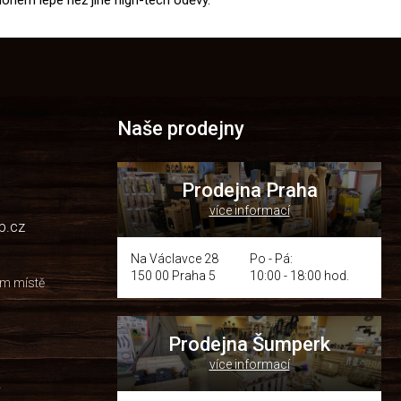
nohem lépe než jiné high-tech oděvy.
Naše prodejny
Prodejna Praha
více informací
p.cz
Na Václavce 28
Po - Pá:
150 00 Praha 5
10:00 - 18:00 hod.
om místě
Prodejna Šumperk
více informací
y