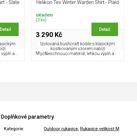
rt - Slate
Helikon-Tex Winter Warden Shirt - Plaid
Slate Moorland
skladem
(3 ks)
Detail
Detail
3 290 Kč
lasickým
Izolovaná bushcraft košile s klasickým
ízí
kostkovaným vzorem nabízí
L/LONG
XL/LONG
M
L
XXL/LONG
XXXL/LONG
XXXXL/LONG
výplň a...
rychleschnoucí materiál, lehkou výplň a...
Doplňkové parametry
Kategorie
:
Outdoor rukavice
,
Rukavice velikost M