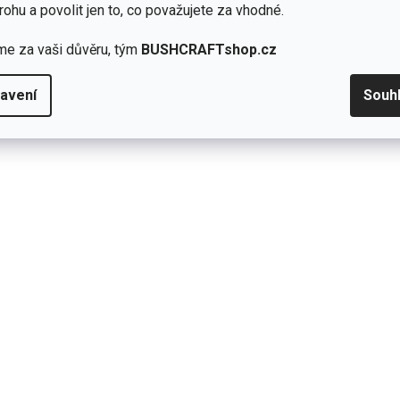
rohu a povolit jen to, co považujete za vhodné.
me za vaši důvěru, tým
BUSHCRAFTshop.cz
avení
Souh
Maximální spokojenost.
é
ní
David Trčka
u
23.4.2025
Hodnocení produktu je 5 z 5 h
1x
0x
k.
0x
0x
0x