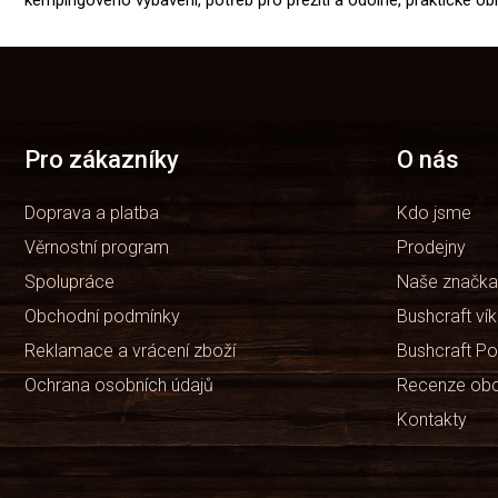
kempingového vybavení, potřeb pro přežití a odolné, praktické o
Z
á
p
a
t
Pro zákazníky
O nás
í
Doprava a platba
Kdo jsme
Věrnostní program
Prodejny
Spolupráce
Naše značka
Obchodní podmínky
Bushcraft ví
Reklamace a vrácení zboží
Bushcraft Po
Ochrana osobních údajů
Recenze ob
Kontakty