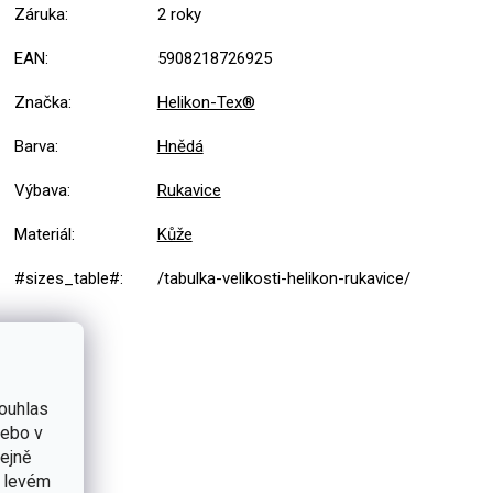
Záruka
:
2 roky
EAN
:
5908218726925
Značka
:
Helikon-Tex®
Barva
:
Hnědá
Výbava
:
Rukavice
Materiál
:
Kůže
#sizes_table#
:
/tabulka-velikosti-helikon-rukavice/
ouhlas
nebo v
tejně
v levém