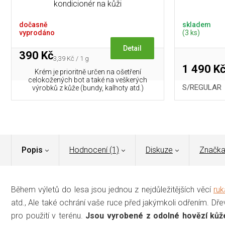
kondicionér na kůži
dočasně
skladem
vyprodáno
(3 ks)
Detail
390 Kč
Měrná
3,39 Kč / 1 g
cena:
1 490 K
Krém je prioritně určen na ošetření
celokožených bot a také na veškerých
S/REGULAR
výrobků z kůže (bundy, kalhoty atd.)
Popis
Hodnocení (1)
Diskuze
Značk
Během výletů do lesa jsou jednou z nejdůležitějších věcí
ruk
atd., Ale také ochrání vaše ruce před jakýmkoli odřením. D
pro použití v terénu.
Jsou v
yrobené z odolné hovězí kůž