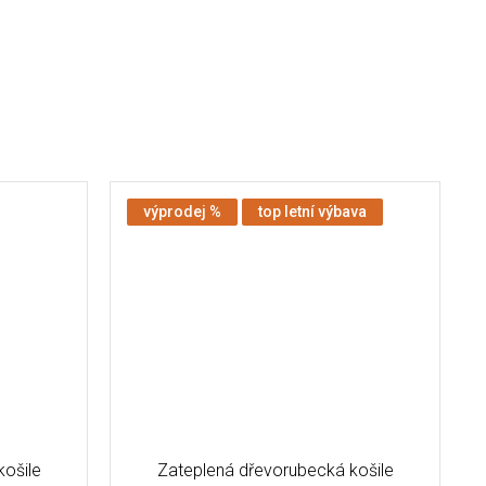
výprodej %
top letní výbava
ošile
Zateplená dřevorubecká košile