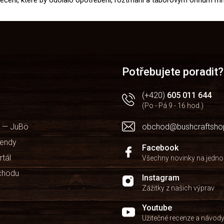
blečení, které by odolalo opotřebení, roztrhání a táborovým ohňům m
Potřebujete poradit?
(+420)
605 011 644
(Po - Pá 9 - 16 hod.)
 — JuBö
obchod@bushcraftsho
kendy
Facebook
rtál
Všechny novinky na jedn
chodu
Instagram
Zážitky z našich výprav
Youtube
Užitečné recenze a návod