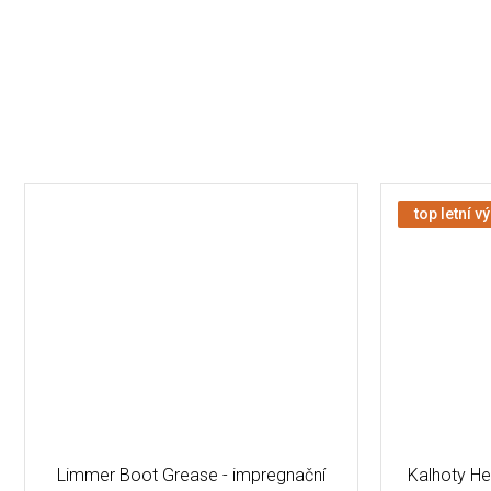
top letní v
Limmer Boot Grease - impregnační
Kalhoty H