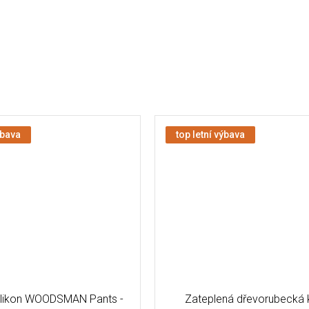
ýbava
top letní výbava
elikon WOODSMAN Pants -
Zateplená dřevorubecká k