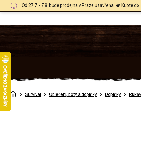
Přejít
Od 27.7. - 7.8. bude prodejna v Praze uzavřena. 🏕️ Kupte do 
na
obsah
Domů
Survival
Oblečení, boty a doplňky
Doplňky
Rukav