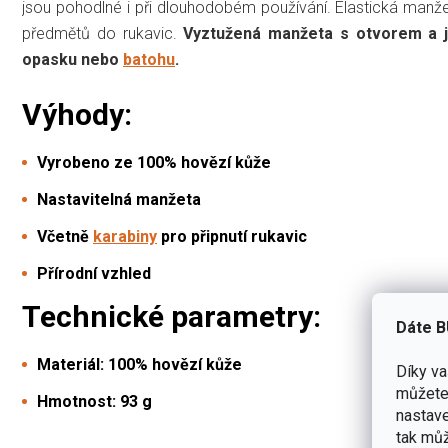
jsou pohodlné i při dlouhodobém používání. Elastická manže
předmětů do rukavic.
Vyztužená manžeta s otvorem a j
opasku nebo
batohu
.
Výhody:
Vyrobeno ze 100% hovězí kůže
Nastavitelná manžeta
Včetně
karabiny
pro připnutí rukavic
Přírodní vzhled
Technické parametry:
Dáte B
Materiál: 100% hovězí kůže
Díky v
můžete 
Hmotnost: 93 g
nastave
tak můž