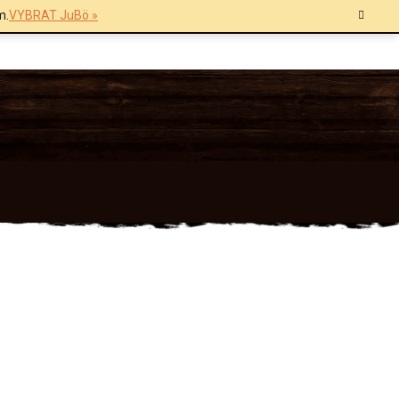
m.
VYBRAT JuBö »