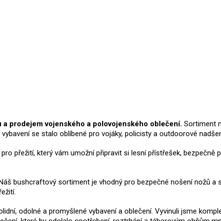
u a prodejem vojenského a polovojenského oblečení.
Sortiment n
í vybavení se stalo oblíbené pro vojáky, policisty a outdoorové nadš
í pro přežití, který vám umožní připravit si lesní přístřešek, bezpeč
u. Náš bushcraftový sortiment je vhodný pro bezpečné nošení nožů a 
žití.
 solidní, odolné a promyšlené vybavení a oblečení. Vyvinuli jsme komple