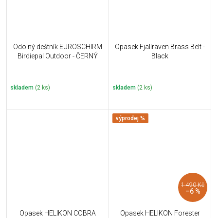
Odolný deštník EUROSCHIRM
Opasek Fjällräven Brass Belt -
Birdiepal Outdoor - ČERNÝ
Black
skladem
(2 ks)
skladem
(2 ks)
výprodej %
1 490 Kč
–6 %
Opasek HELIKON COBRA
Opasek HELIKON Forester