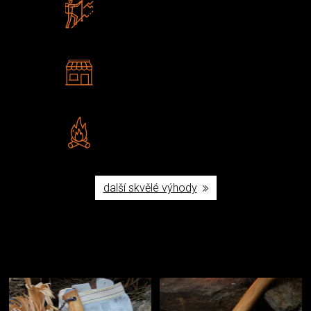
Zboží sami testujeme
U nás nekoupíte „zajíce v pytli“
2 kamenné prodejny
Navštivte nás v Praze a
Šumperku
Vlastní značka JuBö
Poctivá ruční výroba v ČR
další skvělé výhody
Užijte si to v přírodě
Vybavení, na které spoléháte nejčastěji