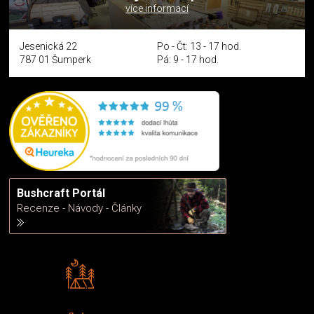
více informací
Jesenická 22
Po - Čt: 13 - 17 hod.
787 01 Šumperk
Pá: 9 - 17 hod.
Bushcraft Portál
Recenze - Návody - Články
Rádi předáváme zkušenosti
Poradíme vám s výběrem