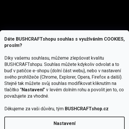
Dáte BUSHCRAFTshopu souhlas s využíváním COOKIES,
prosím?
Díky vašemu souhlasu, můžeme zlepšovat kvalitu
BUSHCRAFTshopu.
Souhlas můžete kdykoliv odvolat a to
buď v patičce e-shopu (dolní část webu), nebo v nastavení
svého prohlížeče (Chrome, Explorer, Opera, Firefox a další).
Stejně tak můžete svůj souhlas modifikovat kliknutím na
tlačítko "
Nastavení
" v levém dolním rohu a povolit jen to, co
Přihlásit se
považujete za vhodné.
Vložením e-mailu souhlasíte s
Děkujeme za vaši důvěru, tým
BUSHCRAFTshop.cz
podmínkami ochrany osobních údajů
Nastavení
Od 27.7. - 7.8. bude prodejna v Praze uzavřena.