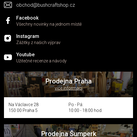
s
obchod@bushcraftshop.cz
u
Facebook
Všechny novinky na jednom místě
Instagram
Zážitky z našich výprav
Youtube
Užitečné recenze a návody
Prodejna Praha
více informací
Na Václavce 28
Po - Pá:
150 00 Praha 5
10:00 - 18:00 hod.
Prodejna Šumperk