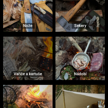
Nože
Sekery
Vařiče a kartuše
Nádobí