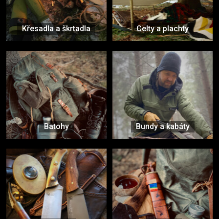
Křesadla a škrtadla
Celty a plachty
Batohy
Bundy a kabáty