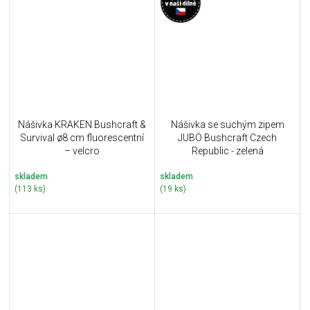
Nášivka KRAKEN Bushcraft &
Nášivka se suchým zipem
Survival ø8 cm fluorescentní
JUBÖ Bushcraft Czech
– velcro
Republic - zelená
skladem
skladem
(113 ks)
(19 ks)