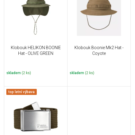
u
i
k
s
t
p
ů
r
o
d
u
Klobouk HELIKON BOONIE
Klobouk Boonie Mk2 Hat -
k
Hat - OLIVE GREEN
Coyote
t
ů
skladem
(2 ks)
skladem
(2 ks)
top letní výbava