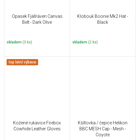
Opasek Fjällräven Canvas
Klobouk Boonie Mk2 Hat -
Belt - Dark Olive
Black
skladem
(3 ks)
skladem
(2 ks)
top letní výbava
Kožené rukavice Firebox
Kšiltovka / čepice Helikon
Cowhide Leather Gloves
BBC MESH Cap - Mesh -
Coyote