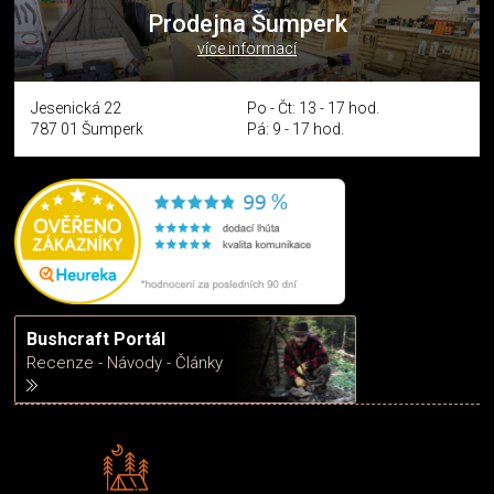
Prodejna Šumperk
více informací
Jesenická 22
Po - Čt: 13 - 17 hod.
787 01 Šumperk
Pá: 9 - 17 hod.
Bushcraft Portál
Recenze - Návody - Články
Rádi předáváme zkušenosti
Poradíme vám s výběrem