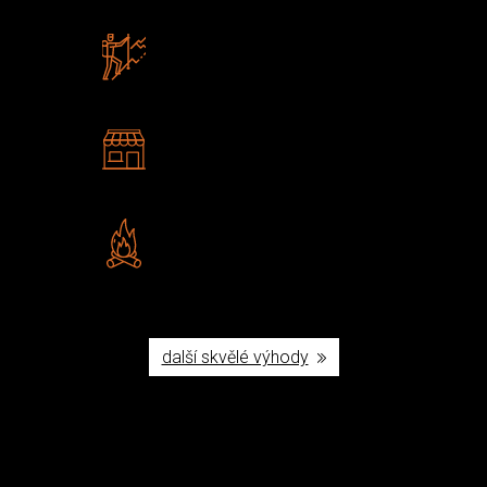
Zboží sami testujeme
U nás nekoupíte „zajíce v pytli“
2 kamenné prodejny
Navštivte nás v Praze a
Šumperku
Vlastní značka JuBö
Poctivá ruční výroba v ČR
další skvělé výhody
Užijte si to v přírodě
Vybavení, na které spoléháte nejčastěji