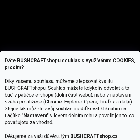
Dáte BUSHCRAFTshopu souhlas s využíváním COOKIES,
prosím?
Díky vašemu souhlasu, můžeme zlepšovat kvalitu
BUSHCRAFTshopu.
Souhlas můžete kdykoliv odvolat a to
buď v patičce e-shopu (dolní část webu), nebo v nastavení
svého prohlížeče (Chrome, Explorer, Opera, Firefox a další).
Stejně tak můžete svůj souhlas modifikovat kliknutím na
tlačítko "
Nastavení
" v levém dolním rohu a povolit jen to, co
Přihlásit se
považujete za vhodné.
Vložením e-mailu souhlasíte s
Děkujeme za vaši důvěru, tým
BUSHCRAFTshop.cz
podmínkami ochrany osobních údajů