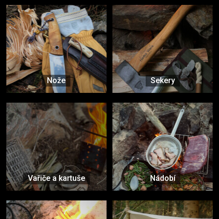
Nože
Sekery
Vařiče a kartuše
Nádobí