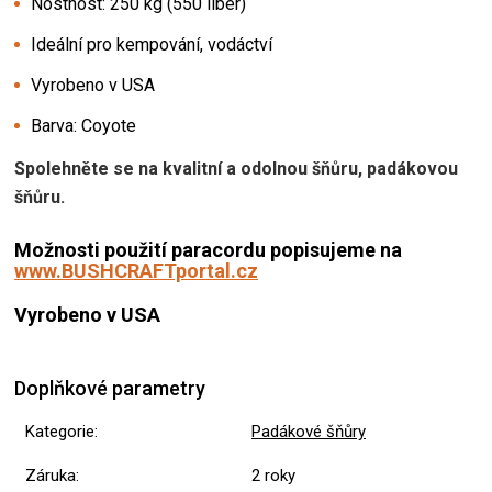
Nostnost: 250 kg (550 liber)
Ideální pro kempování, vodáctví
Vyrobeno v USA
Barva: Coyote
Spolehněte se na kvalitní a odolnou šňůru, padákovou
šňůru.
Možnosti použití paracordu popisujeme na
www.BUSHCRAFTportal.cz
Vyrobeno v USA
Doplňkové parametry
Kategorie
:
Padákové šňůry
Záruka
:
2 roky