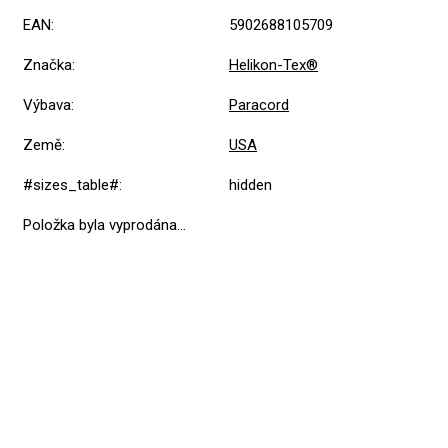
EAN
:
5902688105709
Značka
:
Helikon-Tex®
Výbava
:
Paracord
Země
:
USA
#sizes_table#
:
hidden
Položka byla vyprodána…
5,0
Průměrné
1 hodnocení
hodnocení
produktu
je
5
1x
5,0
z