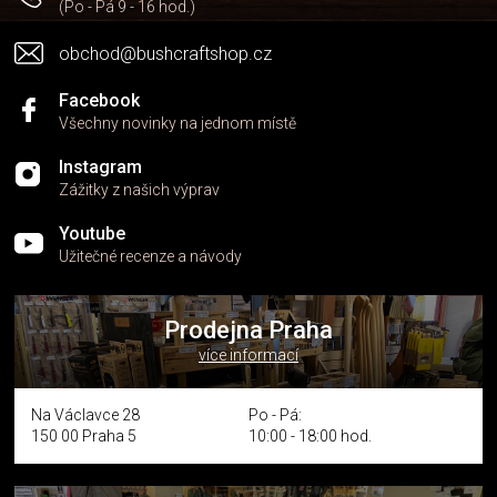
(Po - Pá 9 - 16 hod.)
obchod@bushcraftshop.cz
Facebook
Všechny novinky na jednom místě
Instagram
Zážitky z našich výprav
Youtube
Užitečné recenze a návody
Prodejna Praha
více informací
Na Václavce 28
Po - Pá:
150 00 Praha 5
10:00 - 18:00 hod.