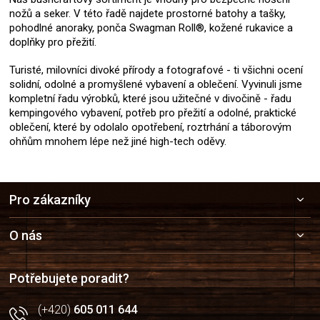
nožů a seker. V této řadě najdete prostorné batohy a tašky,
pohodlné anoraky, ponča Swagman Roll®, kožené rukavice a
doplňky pro přežití.
Turisté, milovníci divoké přírody a fotografové - ti všichni ocení
solidní, odolné a promyšlené vybavení a oblečení. Vyvinuli jsme
kompletní řadu výrobků, které jsou užitečné v divočině - řadu
kempingového vybavení, potřeb pro přežití a odolné, praktické
oblečení, které by odolalo opotřebení, roztrhání a táborovým
ohňům mnohem lépe než jiné high-tech oděvy.
Z
Pro zákazníky
á
p
a
O nás
t
í
Potřebujete poradit?
(+420)
605 011 644