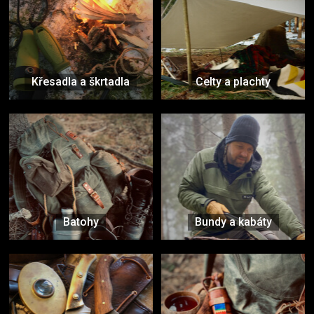
Křesadla a škrtadla
Celty a plachty
Batohy
Bundy a kabáty