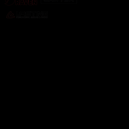
Odebírat newsletter
Vložte svůj e-mail a my vám budeme zasílat informace o
nových produktech na našem e-shopu.
E-mail
Vložením e-mailu souhlasíte s
podmínkami ochrany
osobních údajů
Přihlásit se