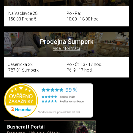
Na Václavce 28
Po - Pá:
150 00 Praha 5
10:00 - 18:00 hod.
Prodejna Šumperk
více informací
Jesenická 22
Po - Čt: 13 - 17 hod.
787 01 Šumperk
Pá: 9 - 17 hod.
Bushcraft Portál