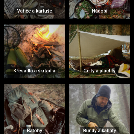
Vařiče a kartuše
Nádobí
Křesadla a škrtadla
Celty a plachty
Batohy
Bundy a kabáty