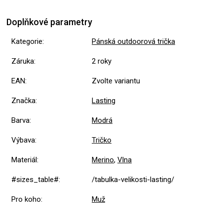
Doplňkové parametry
Kategorie
:
Pánská outdoorová trička
Záruka
:
2 roky
EAN
:
Zvolte variantu
Značka
:
Lasting
Barva
:
Modrá
Výbava
:
Tričko
Materiál
:
Merino
,
Vlna
#sizes_table#
:
/tabulka-velikosti-lasting/
Pro koho
:
Muž