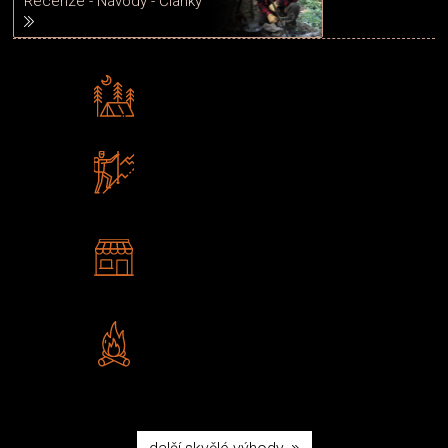
Recenze - Návody - Články
Rádi předáváme zkušenosti
Poradíme vám s výběrem
Zboží sami testujeme
U nás nekoupíte „zajíce v pytli“
2 kamenné prodejny
Navštivte nás v Praze a
Šumperku
Vlastní značka JuBö
Poctivá ruční výroba v ČR