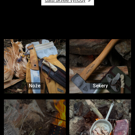
další skvělé výhody
Užijte si to v přírodě
Vybavení, na které spoléháte nejčastěji
Nože
Sekery