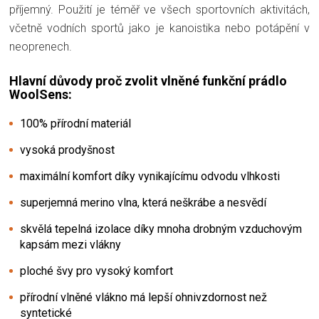
příjemný. Použití je téměř ve všech sportovních aktivitách,
včetně vodních sportů jako je kanoistika nebo potápění v
neoprenech.
Hlavní důvody proč zvolit vlněné funkční prádlo
WoolSens:
100% přírodní materiál
vysoká prodyšnost
maximální komfort díky vynikajícímu odvodu vlhkosti
superjemná merino vlna, která neškrábe a nesvědí
skvělá tepelná izolace díky mnoha drobným vzduchovým
kapsám mezi vlákny
ploché švy pro vysoký komfort
přírodní vlněné vlákno má lepší ohnivzdornost než
syntetické