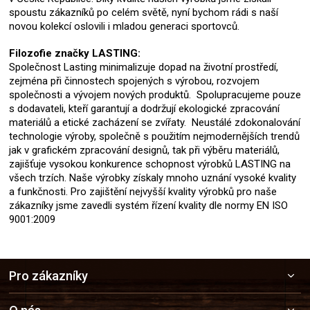
spoustu zákazníků po celém světě, nyní bychom rádi s naší
novou kolekcí oslovili i mladou generaci sportovců.
Filozofie značky LASTING:
Společnost Lasting minimalizuje dopad na životní prostředí,
zejména při činnostech spojených s výrobou, rozvojem
společnosti a vývojem nových produktů. Spolupracujeme pouze
s dodavateli, kteří garantují a dodržují ekologické zpracování
materiálů a etické zacházení se zvířaty. Neustálé zdokonalování
technologie výroby, společně s použitím nejmodernějších trendů
jak v grafickém zpracování designů, tak při výběru materiálů,
zajišťuje vysokou konkurence schopnost výrobků LASTING na
všech trzích. Naše výrobky získaly mnoho uznání vysoké kvality
a funkčnosti. Pro zajištění nejvyšší kvality výrobků pro naše
zákazníky jsme zavedli systém řízení kvality dle normy EN ISO
9001:2009
Z
Pro zákazníky
á
p