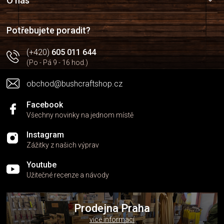
a
O nás
t
í
Potřebujete poradit?
(+420)
605 011 644
(Po - Pá 9 - 16 hod.)
obchod@bushcraftshop.cz
Facebook
Všechny novinky na jednom místě
Instagram
Zážitky z našich výprav
Youtube
Užitečné recenze a návody
Prodejna Praha
více informací