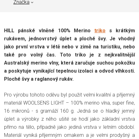
Značka
HILL pánské vlněné 100% Merino
triko
s krátkým
rukávem, jednovrstvý úplet a ploché švy. Je vhodný
jako první vrstva v létě nebo v zimě na turistiku, nebo
také pro volný čas. Toto triko je z nejkvalitnější
Australský merino vlny, která zaručuje suchou pokožku
a poskytuje vynikající tepelnou izolaci a odvod vlhkosti.
Ploché švy a raglanový rukáv.
Pro výrobu tohoto oděvu byl použit velmi kvalitní a příjemný
materiál WOOLSENS LIGHT – 100% merino vlna, super fine,
16 mikronů - s gramáží 160 g. Jedná se o hladký jemný
úplet a výrobky z něho ušité se hodí jako základní vrstva
přímo na tělo, případně jako jediná vrstva v letním období.
Materiál vyniká příjemným omakem a je velmi prodyšný a