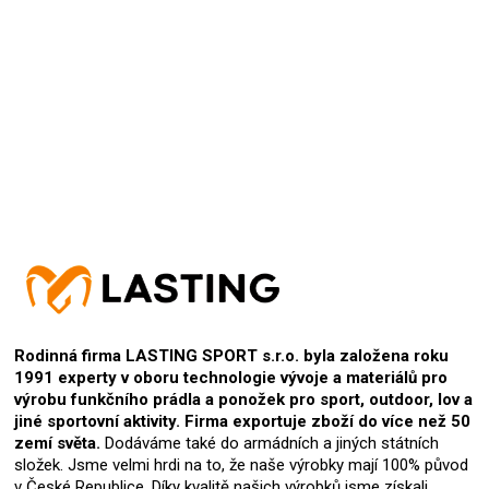
ok
7.1.2025
Hodnocení produktu je 5 z 5 hvězdiček.
Rodinná firma LASTING SPORT s.r.o. byla založena roku
1991 experty v oboru technologie vývoje a materiálů pro
výrobu funkčního prádla a ponožek pro sport, outdoor, lov a
jiné sportovní aktivity. Firma exportuje zboží do více než 50
zemí světa.
Dodáváme také do armádních a jiných státních
složek. Jsme velmi hrdi na to, že naše výrobky mají 100% původ
v České Republice. Díky kvalitě našich výrobků jsme získali