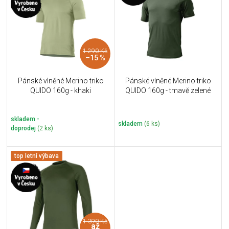
u
i
k
s
t
p
ů
r
1 290 Kč
o
–15 %
d
u
Pánské vlněné Merino triko
Pánské vlněné Merino triko
k
QUIDO 160g - khaki
QUIDO 160g - tmavě zelené
t
ů
skladem -
skladem
(6 ks)
doprodej
(2 ks)
top letní výbava
1 390 Kč
až