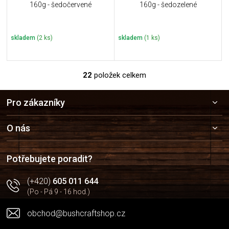
160g - šedočervené
160g - šedozelené
skladem
(2 ks)
skladem
(1 ks)
22
položek celkem
O
v
Z
l
Pro zákazníky
á
á
p
d
a
a
O nás
c
t
í
í
p
Potřebujete poradit?
r
v
(+420)
605 011 644
k
(Po - Pá 9 - 16 hod.)
y
v
obchod@bushcraftshop.cz
ý
p