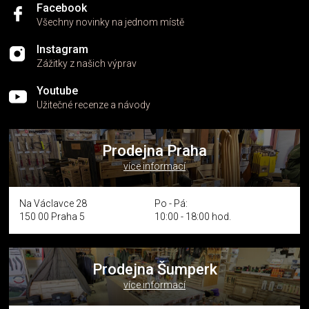
i
Facebook
s
Všechny novinky na jednom místě
u
Instagram
Zážitky z našich výprav
Youtube
Užitečné recenze a návody
Prodejna Praha
více informací
Na Václavce 28
Po - Pá:
150 00 Praha 5
10:00 - 18:00 hod.
Prodejna Šumperk
více informací