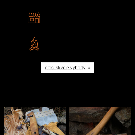
2 kamenné prodejny
Navštivte nás v Praze a
Šumperku
Vlastní značka JuBö
Poctivá ruční výroba v ČR
další skvělé výhody
Užijte si to v přírodě
Vybavení, na které spoléháte nejčastěji