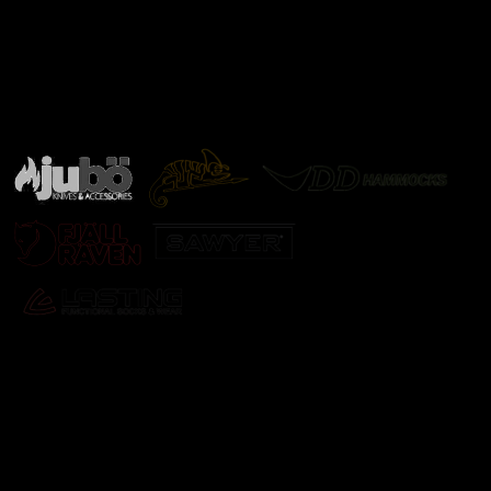
Značky ověřené samotnou přírodou
další značky
Odebírat newsletter
Vložte svůj e-mail a my vám budeme zasílat informace o