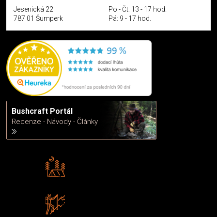
Jesenická 22
Po - Čt: 13 - 17 hod.
787 01 Šumperk
Pá: 9 - 17 hod.
Bushcraft Portál
Recenze - Návody - Články
Rádi předáváme zkušenosti
Poradíme vám s výběrem
Zboží sami testujeme
U nás nekoupíte „zajíce v pytli“