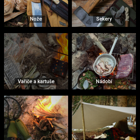
Nože
Sekery
Vařiče a kartuše
Nádobí