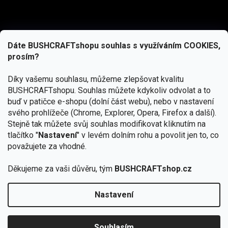
Dáte BUSHCRAFTshopu souhlas s využíváním COOKIES,
prosím?
Díky vašemu souhlasu, můžeme zlepšovat kvalitu
BUSHCRAFTshopu.
Souhlas můžete kdykoliv odvolat a to
buď v patičce e-shopu (dolní část webu), nebo v nastavení
svého prohlížeče (Chrome, Explorer, Opera, Firefox a další).
Stejně tak můžete svůj souhlas modifikovat kliknutím na
tlačítko "
Nastavení
" v levém dolním rohu a povolit jen to, co
Přihlásit se
považujete za vhodné.
Vložením e-mailu souhlasíte s
podmínkami ochrany osobních údajů
Děkujeme za vaši důvěru, tým
BUSHCRAFTshop.cz
Nastavení
Od 27.7. - 7.8. bude prodejna v Praze uzavřena.
Copyright 2026
BUSHCRAFTshop.cz
. Všechna práva
🏕️ Kupte do 12. 8. jakýkoliv produkt JuBö a
vyhrazena.
Upravit nastavení cookies
zapojte se do slosování o kurz s
Souhlasím