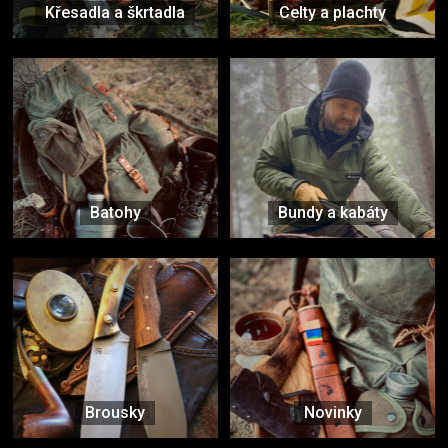
Křesadla a škrtadla
Celty a plachty
Batohy
Bundy a kabáty
Brousky
Novinky