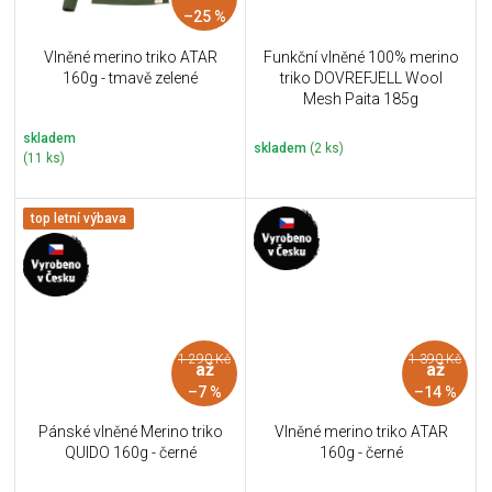
–25 %
Vlněné merino triko ATAR
Funkční vlněné 100% merino
160g - tmavě zelené
triko DOVREFJELL Wool
Mesh Paita 185g
skladem
skladem
(2 ks)
(11 ks)
top letní výbava
1 290 Kč
1 390 Kč
až
až
–7 %
–14 %
Pánské vlněné Merino triko
Vlněné merino triko ATAR
QUIDO 160g - černé
160g - černé