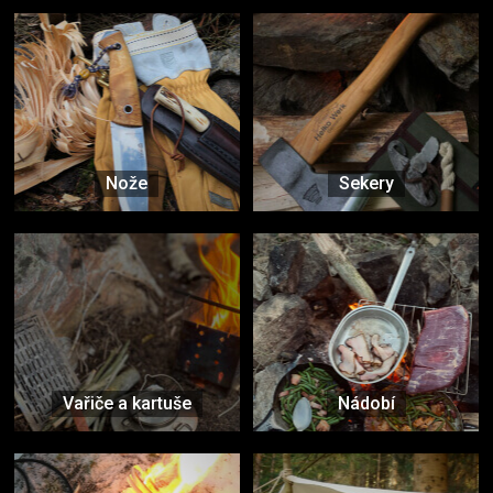
Nože
Sekery
Vařiče a kartuše
Nádobí