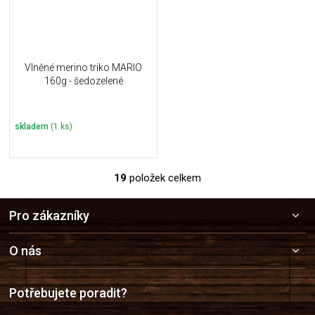
Vlněné merino triko MARIO
160g - šedozelené
skladem
(1 ks)
19
položek celkem
O
v
Z
l
Pro zákazníky
á
á
p
d
a
a
O nás
c
t
í
í
p
Potřebujete poradit?
r