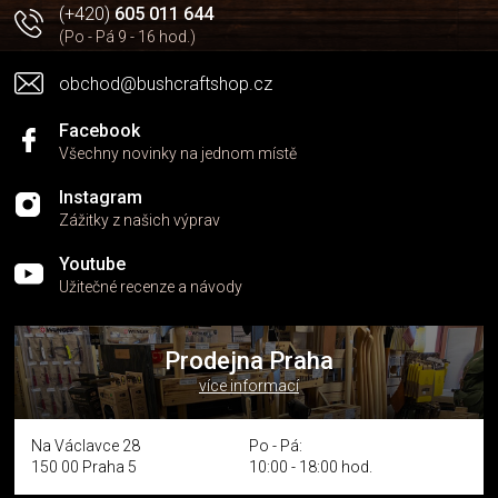
v
(+420)
605 011 644
k
(Po - Pá 9 - 16 hod.)
y
v
obchod@bushcraftshop.cz
ý
p
i
Facebook
s
Všechny novinky na jednom místě
u
Instagram
Zážitky z našich výprav
Youtube
Užitečné recenze a návody
Prodejna Praha
více informací
Na Václavce 28
Po - Pá:
150 00 Praha 5
10:00 - 18:00 hod.