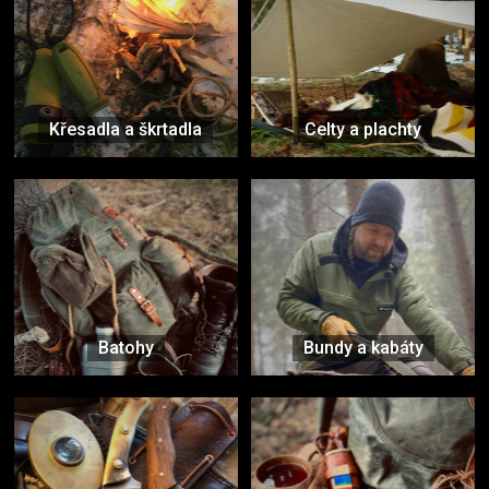
Křesadla a škrtadla
Celty a plachty
Batohy
Bundy a kabáty