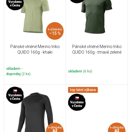
u
i
k
s
t
p
ů
r
1 290 Kč
o
–15 %
d
u
Pánské vlněné Merino triko
Pánské vlněné Merino triko
k
QUIDO 160g - khaki
QUIDO 160g - tmavě zelené
t
ů
skladem -
skladem
(6 ks)
doprodej
(2 ks)
top letní výbava
1 390 Kč
1 390 Kč
až
až