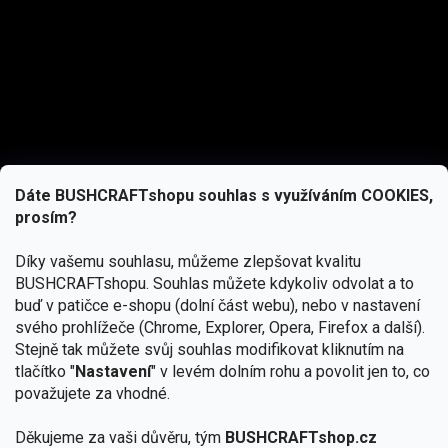
Dáte BUSHCRAFTshopu souhlas s využíváním COOKIES,
prosím?
Díky vašemu souhlasu, můžeme zlepšovat kvalitu
BUSHCRAFTshopu.
Souhlas můžete kdykoliv odvolat a to
buď v patičce e-shopu (dolní část webu), nebo v nastavení
svého prohlížeče (Chrome, Explorer, Opera, Firefox a další).
Stejně tak můžete svůj souhlas modifikovat kliknutím na
tlačítko "
Nastavení
" v levém dolním rohu a povolit jen to, co
Přihlásit se
považujete za vhodné.
Vložením e-mailu souhlasíte s
podmínkami ochrany osobních údajů
Děkujeme za vaši důvěru, tým
BUSHCRAFTshop.cz