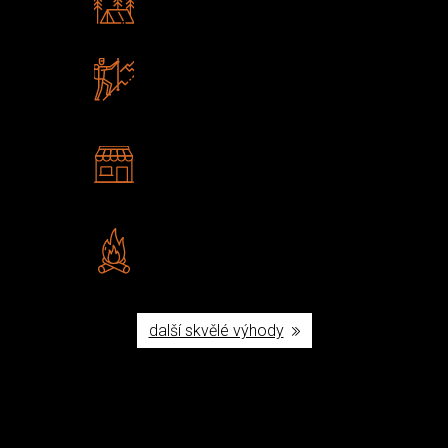
Poradíme vám s výběrem
Zboží sami testujeme
U nás nekoupíte „zajíce v pytli“
2 kamenné prodejny
Navštivte nás v Praze a
Šumperku
Vlastní značka JuBö
Poctivá ruční výroba v ČR
další skvělé výhody
Užijte si to v přírodě
Vybavení, na které spoléháte nejčastěji