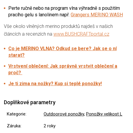
Perte ručně nebo na program vlna výhradně s použitím
pracího gelu s lanolinem např.
Grangers MERINO WASH
Vše okolo vlněných merino produktů najdeš v našich
článcích a recenzích na
www.BUSHCRAFTportal.cz
Co je MERINO VLNA? Odkud se bere? Jak se o ní
starat?
Vrstvení oblečení: Jak správně vrstvit oblečení a
proč?
Je ti zima na nožky? Kup si teplé ponožky!
Doplňkové parametry
Kategorie
:
Outdoorové ponožky
,
Ponožky velikost L
Záruka
:
2 roky