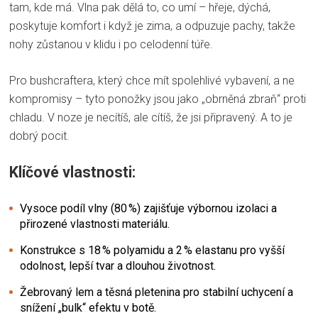
tam, kde má. Vlna pak dělá to, co umí – hřeje, dýchá,
poskytuje komfort i když je zima, a odpuzuje pachy, takže
nohy zůstanou v klidu i po celodenní túře.
Pro bushcraftera, který chce mít spolehlivé vybavení, a ne
kompromisy – tyto ponožky jsou jako „obrněná zbraň“ proti
chladu. V noze je necítíš, ale cítíš, že jsi připravený. A to je
dobrý pocit.
Klíčové vlastnosti:
Vysoce podíl vlny (80 %) zajišťuje výbornou izolaci a
přirozené vlastnosti materiálu.
Konstrukce s 18 % polyamidu a 2 % elastanu pro vyšší
odolnost, lepší tvar a dlouhou životnost.
Žebrovaný lem a těsná pletenina pro stabilní uchycení a
snížení „bulk“ efektu v botě.