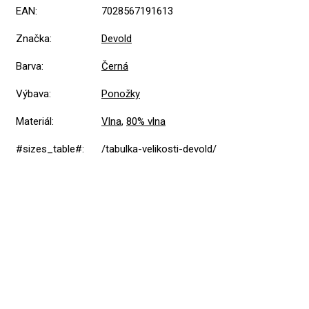
EAN
:
7028567191613
Značka
:
Devold
Barva
:
Černá
Výbava
:
Ponožky
Materiál
:
Vlna
,
80% vlna
#sizes_table#
:
/tabulka-velikosti-devold/
Přidat hodnocení