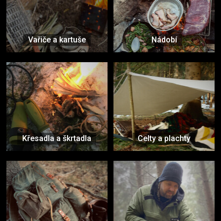
Vařiče a kartuše
Nádobí
Křesadla a škrtadla
Celty a plachty