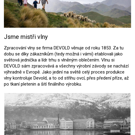
Jsme mistři vlny
Zpracování vlny se firma DEVOLD věnuje od roku 1853. Za tu
dobu se díky zákazníkům (tedy možná i vámi) etablovali jako
světová jednička a lídr trhu s vlněným oblečením. Vlnu si
DEVOLD sám zpracovává a všechny výrobní závody se nachází
výhradně v Evropě. Jako jediní na světě celý proces produkce
vlny kontroluje Devold, a to od střihu ovcí, přes předení příze, až
po tkaní pletenin a šití finálního výrobku.