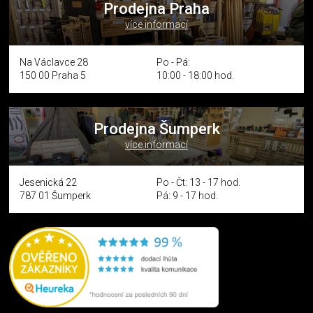
Prodejna Praha
více informací
Na Václavce 28
Po - Pá:
150 00 Praha 5
10:00 - 18:00 hod.
Prodejna Šumperk
více informací
Jesenická 22
Po - Čt: 13 - 17 hod.
787 01 Šumperk
Pá: 9 - 17 hod.