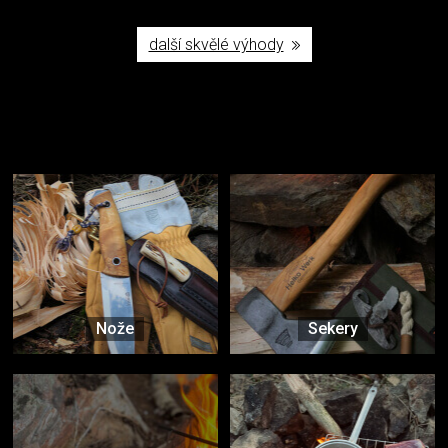
další skvělé výhody
Užijte si to v přírodě
Vybavení, na které spoléháte nejčastěji
Nože
Sekery