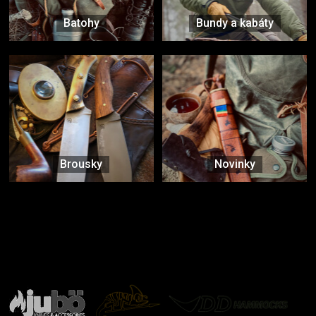
Batohy
Bundy a kabáty
Brousky
Novinky
Značky ověřené samotnou přírodou
další značky