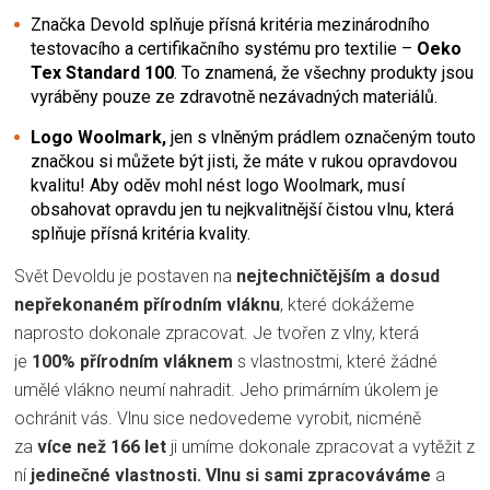
Značka Devold splňuje přísná kritéria mezinárodního
testovacího a certifikačního systému pro textilie –
Oeko
Tex Standard 100
. To znamená, že všechny produkty jsou
vyráběny pouze ze zdravotně nezávadných materiálů.
Logo Woolmark,
jen s vlněným prádlem označeným touto
značkou si můžete být jisti, že máte v rukou opravdovou
kvalitu! Aby oděv mohl nést logo Woolmark, musí
obsahovat opravdu jen tu nejkvalitnější čistou vlnu, která
splňuje přísná kritéria kvality.
Svět Devoldu je postaven na
nejtechničtějším a dosud
nepřekonaném přírodním vláknu
, které dokážeme
naprosto dokonale zpracovat. Je tvořen z vlny, která
je
100% přírodním vláknem
s vlastnostmi, které žádné
umělé vlákno neumí nahradit. Jeho primárním úkolem je
ochránit vás. Vlnu sice nedovedeme vyrobit, nicméně
za
více než 166 let
ji umíme dokonale zpracovat a vytěžit z
ní
jedinečné vlastnosti.
Vlnu si sami zpracováváme
a