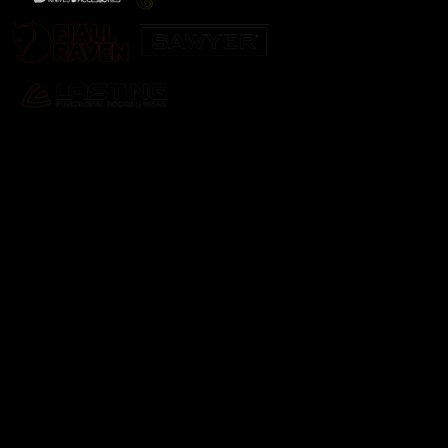
Odebírat newsletter
Vložte svůj e-mail a my vám budeme zasílat informace o
nových produktech na našem e-shopu.
E-mail
Vložením e-mailu souhlasíte s
podmínkami ochrany
osobních údajů