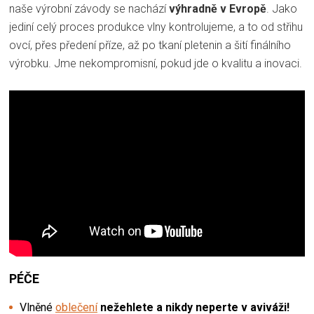
naše výrobní závody se nachází
výhradně v Evropě
. Jako
jediní celý proces produkce vlny kontrolujeme, a to od střihu
ovcí, přes předení příze, až po tkaní pletenin a šití finálního
výrobku. Jme nekompromisní, pokud jde o kvalitu a inovaci.
PÉČE
Vlněné
oblečení
nežehlete a nikdy neperte v aviváži!