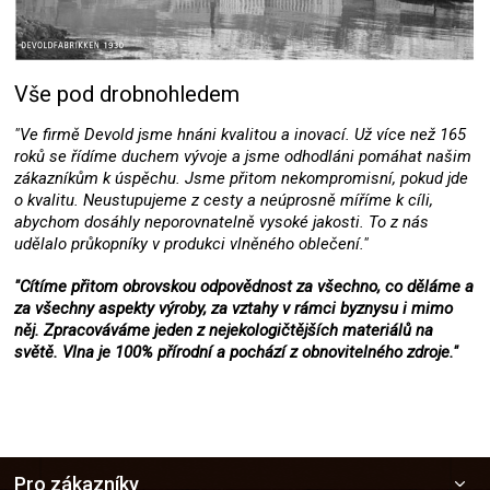
Vše pod drobnohledem
"Ve firmě Devold jsme hnáni kvalitou a inovací. Už více než 165
roků se řídíme duchem vývoje a jsme odhodláni pomáhat našim
zákazníkům k úspěchu. Jsme přitom nekompromisní, pokud jde
o kvalitu. Neustupujeme z cesty a neúprosně míříme k cíli,
abychom dosáhly neporovnatelně vysoké jakosti. To z nás
udělalo průkopníky v produkci vlněného oblečení."
"Cítíme přitom obrovskou odpovědnost za všechno, co děláme a
za všechny aspekty výroby, za vztahy v rámci byznysu i mimo
něj. Zpracováváme jeden z nejekologičtějších materiálů na
světě. Vlna je 100% přírodní a pochází z obnovitelného zdroje."
Z
Pro zákazníky