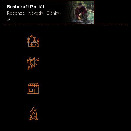
Bushcraft Portál
Recenze - Návody - Články
Rádi předáváme zkušenosti
Poradíme vám s výběrem
Zboží sami testujeme
U nás nekoupíte „zajíce v pytli“
2 kamenné prodejny
Navštivte nás v Praze a
Šumperku
Vlastní značka JuBö
Poctivá ruční výroba v ČR