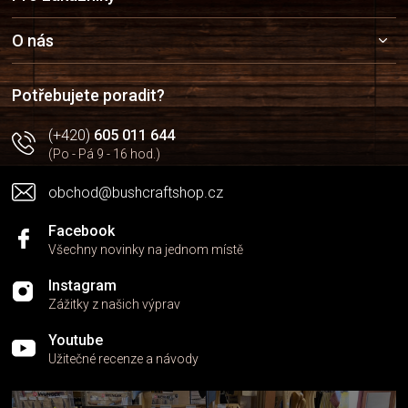
á
p
a
O nás
t
í
Potřebujete poradit?
(+420)
605 011 644
(Po - Pá 9 - 16 hod.)
obchod@bushcraftshop.cz
Facebook
Všechny novinky na jednom místě
Instagram
Zážitky z našich výprav
Youtube
Užitečné recenze a návody