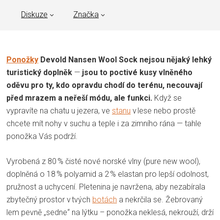
Diskuze
Značka
Ponožky
Devold Nansen Wool Sock nejsou nějaký lehký
turistický doplněk
—
jsou to poctivé kusy vlněného
oděvu pro ty, kdo opravdu chodí do terénu, necouvají
před mrazem a neřeší módu, ale funkci.
Když se
vypravíte na chatu u jezera, ve
stanu
v lese nebo prostě
chcete mít nohy v suchu a teple i za zimního rána — tahle
ponožka Vás podrží.
Vyrobená z 80 % čisté nové norské vlny (pure new wool),
doplněná o 18 % polyamid a 2 % elastan pro lepší odolnost,
pružnost a uchycení. Pletenina je navržena, aby nezabírala
zbytečný prostor v tvých
botách
a nekrčila se. Žebrovaný
lem pevně „sedne“ na lýtku – ponožka neklesá, nekrouží, drží