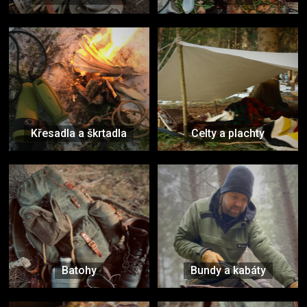
Křesadla a škrtadla
Celty a plachty
Batohy
Bundy a kabáty