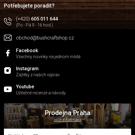
í
Potřebujete poradit?
(+420)
605 011 644
(Po - Pá 9 - 16 hod.)
obchod@bushcraftshop.cz
Facebook
Všechny novinky na jednom místě
Instagram
Zážitky z našich výprav
Youtube
Užitečné recenze a návody
Prodejna Praha
více informací