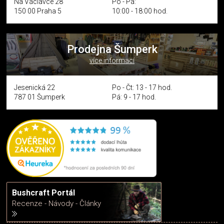
Na Václavce 28
Po - Pá:
150 00 Praha 5
10:00 - 18:00 hod.
Prodejna Šumperk
více informací
Jesenická 22
Po - Čt: 13 - 17 hod.
787 01 Šumperk
Pá: 9 - 17 hod.
Bushcraft Portál
Recenze - Návody - Články