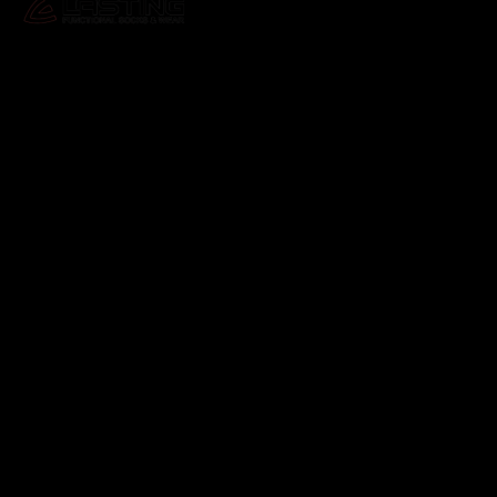
Odebírat newsletter
Vložte svůj e-mail a my vám budeme zasílat informace o
nových produktech na našem e-shopu.
E-mail
Vložením e-mailu souhlasíte s
podmínkami ochrany
osobních údajů
Přihlásit se
Instagram