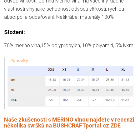
odvod vlhkosti. Jemná Merino vlna má všechny kladné
vlastnosti vlny jako schopnost odvodu vlhkosti, rychlou
absorpci a odpařování. Neškrábe. materiály 100%
Složení:
70% merino vlna,15% polypropylen, 10% polyamid, 5% lykra
Naše zkušenosti s MERINO vlnou najdete v recenzi
několika svršků na BUSHCRAFTportal.cz ZDE