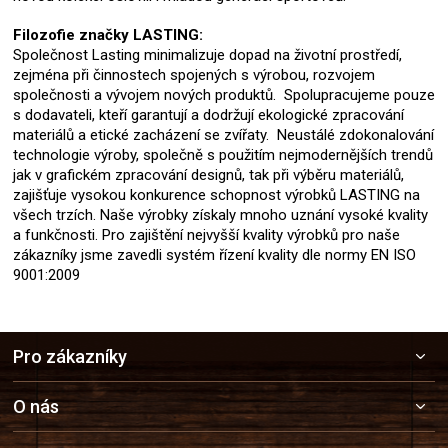
Filozofie značky LASTING:
Společnost Lasting minimalizuje dopad na životní prostředí,
zejména při činnostech spojených s výrobou, rozvojem
společnosti a vývojem nových produktů. Spolupracujeme pouze
s dodavateli, kteří garantují a dodržují ekologické zpracování
materiálů a etické zacházení se zvířaty. Neustálé zdokonalování
technologie výroby, společně s použitím nejmodernějších trendů
jak v grafickém zpracování designů, tak při výběru materiálů,
zajišťuje vysokou konkurence schopnost výrobků LASTING na
všech trzích. Naše výrobky získaly mnoho uznání vysoké kvality
a funkčnosti. Pro zajištění nejvyšší kvality výrobků pro naše
zákazníky jsme zavedli systém řízení kvality dle normy EN ISO
9001:2009
Z
Pro zákazníky
á
p
a
O nás
t