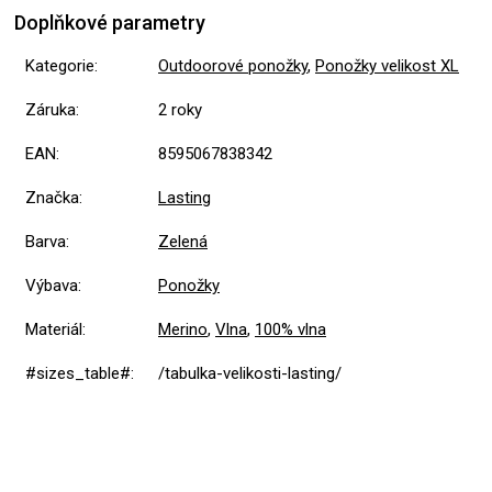
Doplňkové parametry
Kategorie
:
Outdoorové ponožky
,
Ponožky velikost XL
Záruka
:
2 roky
EAN
:
8595067838342
Značka
:
Lasting
Barva
:
Zelená
Výbava
:
Ponožky
Materiál
:
Merino
,
Vlna
,
100% vlna
#sizes_table#
:
/tabulka-velikosti-lasting/
5,0