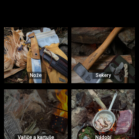
Užijte si to v přírodě
Vybavení, na které spoléháte nejčastěji
Nože
Sekery
Vařiče a kartuše
Nádobí