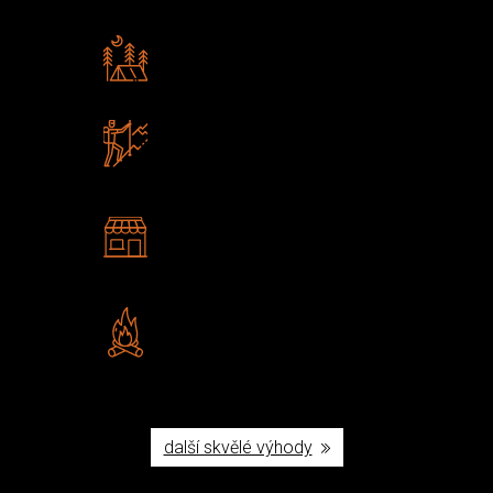
Rádi předáváme zkušenosti
Poradíme vám s výběrem
Zboží sami testujeme
U nás nekoupíte „zajíce v pytli“
2 kamenné prodejny
Navštivte nás v Praze a
Šumperku
Vlastní značka JuBö
Poctivá ruční výroba v ČR
další skvělé výhody