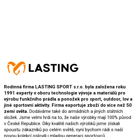
27.9.2024
Hodnocení produktu je 5 z 5 hvězdiček.
Rodinná firma LASTING SPORT s.r.o. byla založena roku
1991 experty v oboru technologie vývoje a materiálů pro
výrobu funkčního prádla a ponožek pro sport, outdoor, lov a
jiné sportovní aktivity. Firma exportuje zboží do více než 50
zemí světa.
Dodáváme také do armádních a jiných státních
složek. Jsme velmi hrdi na to, že naše výrobky mají 100% původ
v České Republice. Díky kvalitě našich výrobků jsme získali
spoustu zákazníků po celém světě, nyní bychom rádi s naší
novou kolekcí oslovili i mladou generaci sportovců.