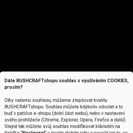
Dáte BUSHCRAFTshopu souhlas s využíváním COOKIES,
prosím?
Díky vašemu souhlasu, můžeme zlepšovat kvalitu
BUSHCRAFTshopu.
Souhlas můžete kdykoliv odvolat a to
buď v patičce e-shopu (dolní část webu), nebo v nastavení
svého prohlížeče (Chrome, Explorer, Opera, Firefox a další).
Stejně tak můžete svůj souhlas modifikovat kliknutím na
tlačítko "
Nastavení
" v levém dolním rohu a povolit jen to, co