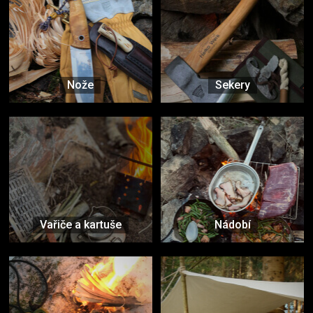
Nože
Sekery
Vařiče a kartuše
Nádobí