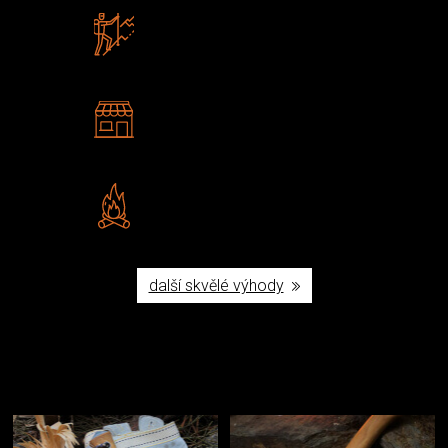
Zboží sami testujeme
U nás nekoupíte „zajíce v pytli“
2 kamenné prodejny
Navštivte nás v Praze a
Šumperku
Vlastní značka JuBö
Poctivá ruční výroba v ČR
další skvělé výhody
Užijte si to v přírodě
Vybavení, na které spoléháte nejčastěji