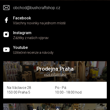
v
obchod@bushcraftshop.cz
ý
p
i
Facebook
s
Všechny novinky na jednom místě
u
Instagram
Zážitky z našich výprav
Youtube
Užitečné recenze a návody
Prodejna Praha
více informací
Na Václavce 28
Po - Pá:
150 00 Praha 5
10:00 - 18:00 hod.