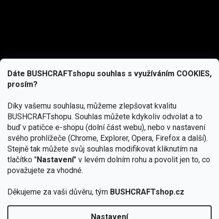
Dáte BUSHCRAFTshopu souhlas s využíváním COOKIES,
prosím?
Díky vašemu souhlasu, můžeme zlepšovat kvalitu
BUSHCRAFTshopu.
Souhlas můžete kdykoliv odvolat a to
buď v patičce e-shopu (dolní část webu), nebo v nastavení
svého prohlížeče (Chrome, Explorer, Opera, Firefox a další).
Stejně tak můžete svůj souhlas modifikovat kliknutím na
tlačítko "
Nastavení
" v levém dolním rohu a povolit jen to, co
Přihlásit se
považujete za vhodné.
Vložením e-mailu souhlasíte s
Děkujeme za vaši důvěru, tým
BUSHCRAFTshop.cz
podmínkami ochrany osobních údajů
Nastavení