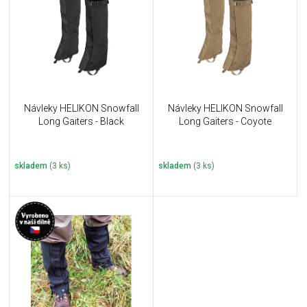
u
i
k
s
t
p
ů
r
o
d
u
Návleky HELIKON Snowfall
Návleky HELIKON Snowfall
k
Long Gaiters - Black
Long Gaiters - Coyote
t
ů
skladem
(3 ks)
skladem
(3 ks)