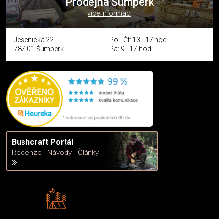
Prodejna Šumperk
více informací
Jesenická 22
Po - Čt: 13 - 17 hod.
787 01 Šumperk
Pá: 9 - 17 hod.
Bushcraft Portál
Recenze - Návody - Články
Rádi předáváme zkušenosti
Poradíme vám s výběrem