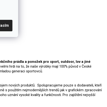
lasím
čního prádla a ponožek pro sport, outdoor, lov a jiné
velmi hrdi na to, že naše výrobky mají 100% původ v České
i mladou generaci sportovců.
vojem nových produktů. Spolupracujeme pouze s dodavateli, kteří
ečně s použitím nejmodernějších trendů jak v grafickém zpracování
ho uznání vysoké kvality a funkčnosti. Pro zajištění nejvyšší