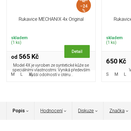
750 Kč
až
–24
%
Rukavice MECHANIX 4x Original
Rukavi
skladem
skladem
(1 ks)
(1 ks)
Detail
565 Kč
od
650 Kč
Model 4X je vyroben ze syntetické kůže se
speciálními vlastnostmi. Vyniká především
V
M
L
XL
S
M
L
vyšší odolností v otěru...
Popis
Hodnocení
Diskuze
Značka