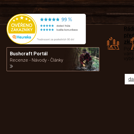
Rád
pře
zku
Por
Bushcraft Portál
vám
výb
Recenze - Návody - Články
da