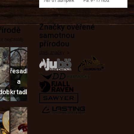
787 01 Šumperk
Pá: 9 - 17 hod.
Značky ověřené
přírodě
samotnou
e nejčastěji
přírodou
další značky
Křesadla
a
dobí
škrtadla