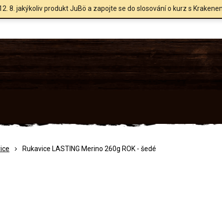
12. 8. jakýkoliv produkt JuBö a zapojte se do slosování o kurz s Krakene
ice
Rukavice LASTING Merino 260g ROK - šedé