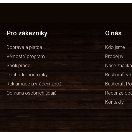
Z
á
p
a
t
Pro zákazníky
O nás
í
Doprava a platba
Kdo jsme
Věrnostní program
Prodejny
Spolupráce
Naše značka
Obchodní podmínky
Bushcraft ví
Reklamace a vrácení zboží
Bushcraft Po
Ochrana osobních údajů
Recenze ob
Kontakty