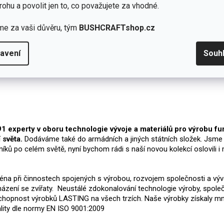
rohu a povolit jen to, co považujete za vhodné.
me za vaši důvěru, tým
BUSHCRAFTshop.cz
avení
Souh
experty v oboru technologie vývoje a materiálů pro výrobu funk
 světa.
Dodáváme také do armádních a jiných státních složek. Jsme 
níků po celém světě, nyní bychom rádi s naší novou kolekcí oslovili 
jména při činnostech spojených s výrobou, rozvojem společnosti a vý
cházení se zvířaty. Neustálé zdokonalování technologie výroby, spol
schopnost výrobků LASTING na všech trzích. Naše výrobky získaly mno
ality dle normy EN ISO 9001:2009