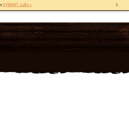
m.
VYBRAT JuBö »