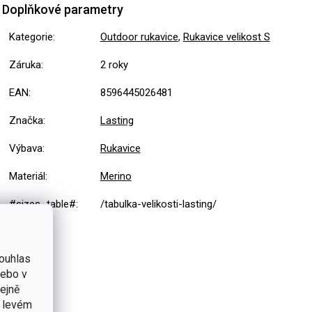
Doplňkové parametry
Kategorie
:
Outdoor rukavice
,
Rukavice velikost S
Záruka
:
2 roky
EAN
:
8596445026481
Značka
:
Lasting
Výbava
:
Rukavice
Materiál
:
Merino
#sizes_table#
:
/tabulka-velikosti-lasting/
ouhlas
nebo v
tejně
v levém