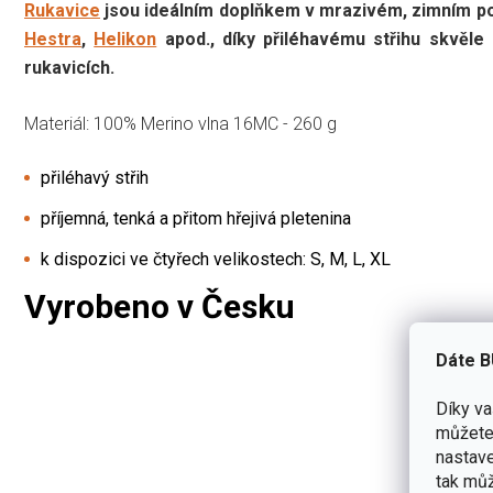
Rukavice
jsou ideálním doplňkem v mrazivém, zimním poč
Hestra
,
Helikon
apod., díky přiléhavému střihu skvěle 
rukavicích.
Materiál: 100% Merino vlna 16MC - 260 g
přiléhavý střih
příjemná, tenká a přitom hřejivá pletenina
k dispozici ve čtyřech velikostech: S, M, L, XL
Vyrobeno v Česku
Dáte B
Díky v
můžete 
nastave
tak můž