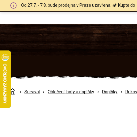
Přejít
Od 27.7. - 7.8. bude prodejna v Praze uzavřena. 🏕️ Kupte do 
na
obsah
Domů
Survival
Oblečení, boty a doplňky
Doplňky
Rukav