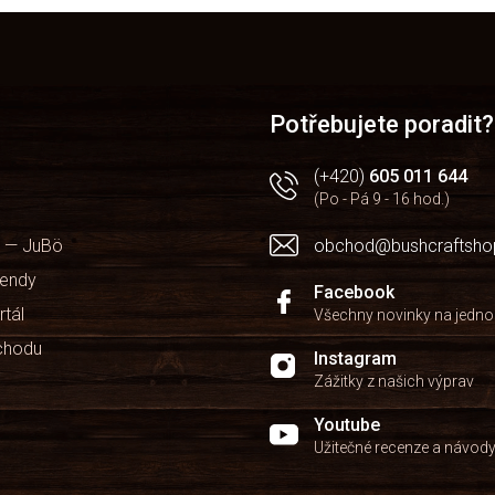
Potřebujete poradit?
(+420)
605 011 644
(Po - Pá 9 - 16 hod.)
 — JuBö
obchod@bushcraftsho
kendy
Facebook
rtál
Všechny novinky na jedn
chodu
Instagram
Zážitky z našich výprav
Youtube
Užitečné recenze a návod