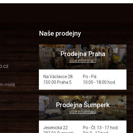
Naše prodejny
Prodejna Praha
více informací
p.cz
Na Václavce 28
Po - Pá:
150 00 Praha 5
10:00 - 18:00 hod.
om místě
Prodejna Šumperk
více informací
y
Jesenická 22
Po - Čt: 13 - 17 hod.