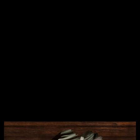
Vložením e-mailu souhlasíte s
podmínkami ochrany
osobních údajů
Přihlásit se
Instagram