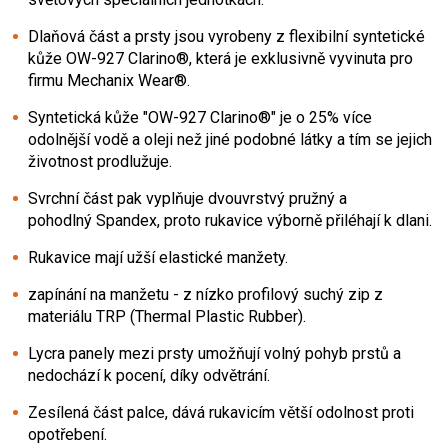
Dlaňová část a prsty jsou vyrobeny z flexibilní syntetické
kůže OW-927 Clarino®, která je exklusivně vyvinuta pro
firmu Mechanix Wear®.
Syntetická kůže "OW-927 Clarino®" je o 25% více
odolnější vodě a oleji než jiné podobné látky a tím se jejich
životnost prodlužuje.
Svrchní část pak vyplňuje dvouvrstvý pružný a
pohodlný Spandex, proto rukavice výborně přiléhají k dlani.
Rukavice mají užší elastické manžety.
zapínání na manžetu - z nízko profilový suchý zip z
materiálu TRP (Thermal Plastic Rubber).
Lycra panely mezi prsty umožňují volný pohyb prstů a
nedochází k pocení, díky odvětrání.
Zesílená část palce, dává rukavicím větší odolnost proti
opotřebení.