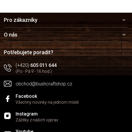
Z
Pro zákazníky
á
p
a
O nás
t
í
Potřebujete poradit?
(+420)
605 011 644
(Po - Pá 9 - 16 hod.)
obchod@bushcraftshop.cz
Facebook
Všechny novinky na jednom místě
Instagram
Zážitky z našich výprav
Youtube