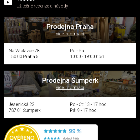
Užitečné recenze a návody
Prodejna Praha
více informací
Na Václavce 28
Po - Pá:
150 00 Praha 5
10:00 - 18:00 hod.
Prodejna Šumperk
více informací
Jesenická 22
Po - Čt: 13 - 17 hod.
787 01 Šumperk
Pá: 9 - 17 hod.