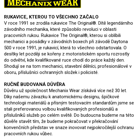
RUKAVICE, KTEROU TO VŠECHNO ZAČALO
V roce 1991 se zrodila rukavice The Original®. Dítě legendárního
závodního mechanika, které způsobilo revoluci v oblasti
pracovních rukou. Rukavice The Original®, kterou si oblíbili
mechanici a posádky v závodních boxech při závodě Daytona
500 v roce 1991, je rukavicí, která to všechno odstartovala. O
desítky let později se kořeny z motoristickém sportu rozrostly
do odvětví, kde kvalifikované ruce chodí do práce každý den.
Shodují se na tom mechanici, stavební dělníci, profesionálové v
oboru, příslušníci ochranných složek i policisté.
RUČNĚ BUDOVANÁ DŮVĚRA
Důvěru už společnost Mechanix Wear získává více než 30 let.
Díky našemu závazku k anatomickému designu, špičkové
technologii materiálů a přísným testovacím standardům jsme se
stali preferovanou volbou kvalifikovaných profesionálů a
příslušníků služeb po celém světě. Do budoucna budeme na této
důvěře stavět tím, že budeme pokračovat v překračování
konvenčních představ ve snaze inovovat nejpokročilejší ochranu
pracovních rukou vůbec.