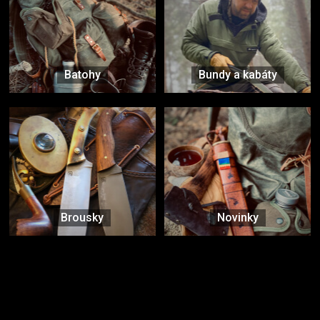
Batohy
Bundy a kabáty
Brousky
Novinky
Značky ověřené samotnou přírodou