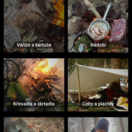
Vařiče a kartuše
Nádobí
Křesadla a škrtadla
Celty a plachty