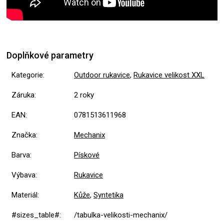
Doplňkové parametry
Kategorie
:
Outdoor rukavice
,
Rukavice velikost XXL
Záruka
:
2 roky
EAN
:
0781513611968
Značka
:
Mechanix
Barva
:
Pískové
Výbava
:
Rukavice
Materiál
:
Kůže
,
Syntetika
#sizes_table#
:
/tabulka-velikosti-mechanix/