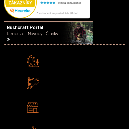
Bushcraft Portál
Recenze - Návody - Články
Rádi předáváme zkušenosti
Poradíme vám s výběrem
Zboží sami testujeme
U nás nekoupíte „zajíce v pytli“
2 kamenné prodejny
Navštivte nás v Praze a
Šumperku