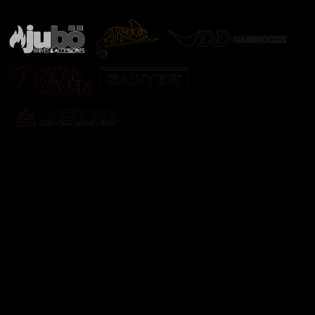
další značky
Odebírat newsletter
Vložte svůj e-mail a my vám budeme zasílat informace o
nových produktech na našem e-shopu.
E-mail