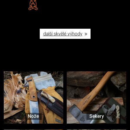
Vlastní značka JuBö
Poctivá ruční výroba v ČR
další skvělé výhody
Užijte si to v přírodě
Vybavení, na které spoléháte nejčastěji
Nože
Sekery