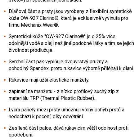
Dlaňová část a prsty jsou vyrobeny z flexibilní syntetické
kůže OW-927 Clarino®, která je exklusivně vyvinuta pro
firmu Mechanix Wear®.
Syntetická kůže "OW-927 Clarino®" je o 25% více
odolnější vodě a oleji než jiné podobné látky a tím se jejich
životnost prodlužuje.
Svrchní část pak vyplňuje dvouvrstvý pružný a
pohodlný Spandex, proto rukavice výborně přiléhají k dlani.
Rukavice mají užší elastické manžety.
zapínání na manžetu - z nízko profilový suchý zip z
materiálu TRP (Thermal Plastic Rubber).
Lycra panely mezi prsty umožňují volný pohyb prstů a
nedochází k pocení, díky odvětrání.
Zesílená část palce, dává rukavicím větší odolnost proti
opotřebení.