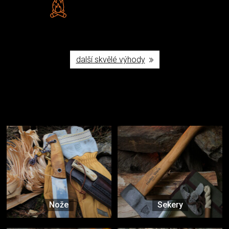
Vlastní značka JuBö
Poctivá ruční výroba v ČR
další skvělé výhody
Užijte si to v přírodě
Vybavení, na které spoléháte nejčastěji
Nože
Sekery