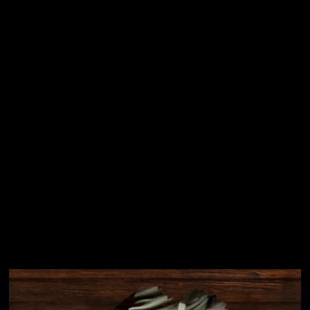
Vložením e-mailu souhlasíte s
podmínkami ochrany
osobních údajů
Přihlásit se
Instagram