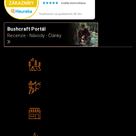
Bushcraft Portál
Recenze - Návody - Články
Rádi předáváme zkušenosti
Poradíme vám s výběrem
Zboží sami testujeme
U nás nekoupíte „zajíce v pytli“
2 kamenné prodejny
Navštivte nás v Praze a
Šumperku