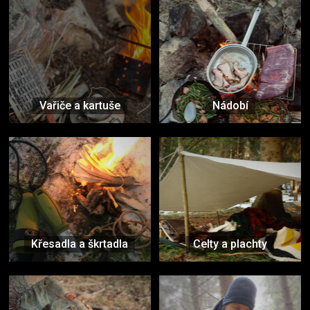
Vařiče a kartuše
Nádobí
Křesadla a škrtadla
Celty a plachty