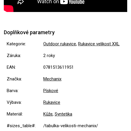
Doplňkové parametry
Kategorie
:
Outdoor rukavice
,
Rukavice velikost XXL
Záruka
:
2 roky
EAN
:
0781513611951
Značka
:
Mechanix
Barva
:
Pískové
Výbava
:
Rukavice
Materiál
:
Kůže
,
Syntetika
#sizes_table#
:
/tabulka-velikosti-mechanix/