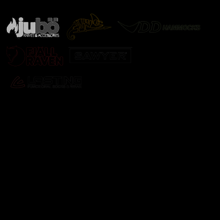
další značky
Odebírat newsletter
Vložte svůj e-mail a my vám budeme zasílat informace o
nových produktech na našem e-shopu.
E-mail