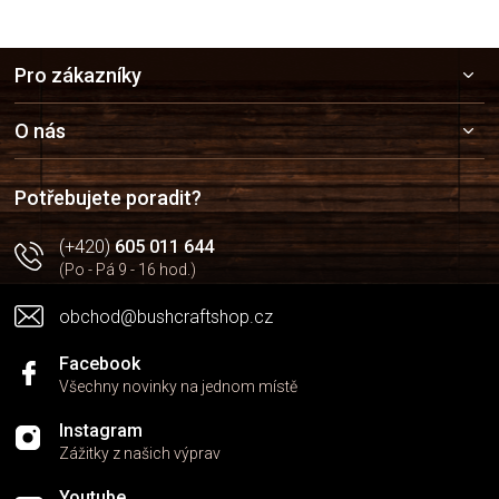
Z
Pro zákazníky
á
p
a
O nás
t
í
Potřebujete poradit?
(+420)
605 011 644
(Po - Pá 9 - 16 hod.)
obchod@bushcraftshop.cz
Facebook
Všechny novinky na jednom místě
Instagram
Zážitky z našich výprav
Youtube