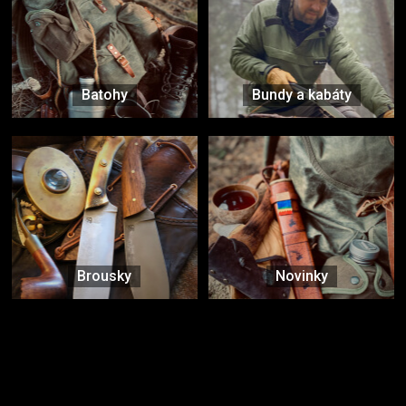
Batohy
Bundy a kabáty
Brousky
Novinky
Značky ověřené samotnou přírodou