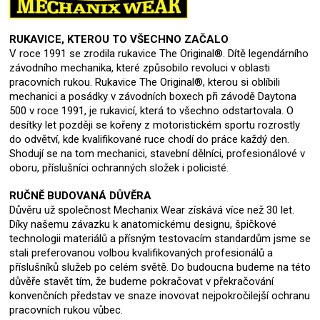
RUKAVICE, KTEROU TO VŠECHNO ZAČALO
V roce 1991 se zrodila rukavice The Original®. Dítě legendárního
závodního mechanika, které způsobilo revoluci v oblasti
pracovních rukou. Rukavice The Original®, kterou si oblíbili
mechanici a posádky v závodních boxech při závodě Daytona
500 v roce 1991, je rukavicí, která to všechno odstartovala. O
desítky let později se kořeny z motoristickém sportu rozrostly
do odvětví, kde kvalifikované ruce chodí do práce každý den.
Shodují se na tom mechanici, stavební dělníci, profesionálové v
oboru, příslušníci ochranných složek i policisté.
RUČNĚ BUDOVANÁ DŮVĚRA
Důvěru už společnost Mechanix Wear získává více než 30 let.
Díky našemu závazku k anatomickému designu, špičkové
technologii materiálů a přísným testovacím standardům jsme se
stali preferovanou volbou kvalifikovaných profesionálů a
příslušníků služeb po celém světě. Do budoucna budeme na této
důvěře stavět tím, že budeme pokračovat v překračování
konvenčních představ ve snaze inovovat nejpokročilejší ochranu
pracovních rukou vůbec.