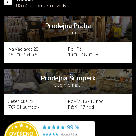
Užitečné recenze a návody
Prodejna Praha
více informací
Na Václavce 28
Po - Pá:
150 00 Praha 5
10:00 - 18:00 hod.
Prodejna Šumperk
více informací
Jesenická 22
Po - Čt: 13 - 17 hod.
787 01 Šumperk
Pá: 9 - 17 hod.