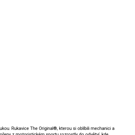
kou. Rukavice The Original®, kterou si oblíbili mechanici a
kořeny z motoristickém sportu rozrostly do odvětví, kde