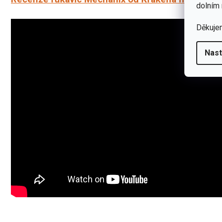
dolním 
Děkuje
Nast