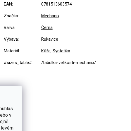
EAN
:
0781513603574
Značka
:
Mechanix
Barva
:
Černá
Výbava
:
Rukavice
Materiál
:
Kůže
,
Syntetika
#sizes_table#
:
/tabulka-velikosti-mechanix/
ouhlas
nebo v
tejně
v levém