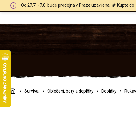
Přejít
Od 27.7. - 7.8. bude prodejna v Praze uzavřena. 🏕️ Kupte do 
na
obsah
Domů
Survival
Oblečení, boty a doplňky
Doplňky
Rukav