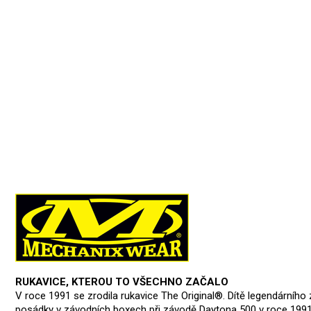
RUKAVICE, KTEROU TO VŠECHNO ZAČALO
V roce 1991 se zrodila rukavice The Original®. Dítě legendárního 
posádky v závodních boxech při závodě Daytona 500 v roce 1991, j