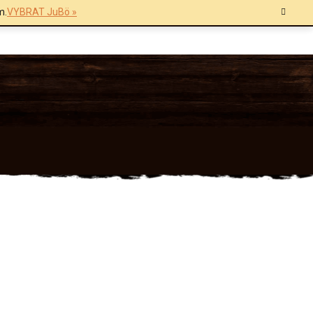
m.
VYBRAT JuBö »