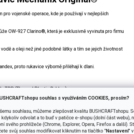
n pro vojenské operace, kde je používají v nejlepších
kůže OW-927 Clarino®, která je exklusivně vyvinuta pro firmu
odě a oleji než jiné podobné látky a tím se jejich životnost
dex, proto rukavice výborně přiléhají k dlani.
álu TRP (Thermal Plastic Rubber).
USHCRAFTshopu souhlas s využíváním COOKIES, prosím?
hází k pocení, díky odvětrání.
otřebení.
ašemu souhlasu, můžeme zlepšovat kvalitu BUSHCRAFTshopu.
S
kdykoliv odvolat a to buď v patičce e-shopu (dolní část webu), 
ní svého prohlížeče (Chrome, Explorer, Opera, Firefox a další). S
ete svůj souhlas modifikovat kliknutím na tlačítko "
Nastavení
" 
na www.BUSHCRAFTportal.cz