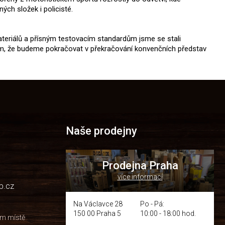
ých složek i policisté.
teriálů a přísným testovacím standardům jsme se stali
tím, že budeme pokračovat v překračování konvenčních představ
Naše prodejny
Prodejna Praha
více informací
p.cz
Na Václavce 28
Po - Pá:
150 00 Praha 5
10:00 - 18:00 hod.
om místě