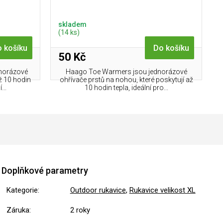
skladem
(14 ks)
 košíku
Do košíku
50 Kč
norázové
Haago Toe Warmers jsou jednorázové
ž 10 hodin
ohřívače prstů na nohou, které poskytují až
...
10 hodin tepla, ideální pro...
Doplňkové parametry
Kategorie
:
Outdoor rukavice
,
Rukavice velikost XL
Záruka
:
2 roky