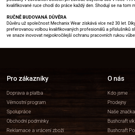
kvalifikované ruce chodí do práce každý den. Shodují se na tom mec
RUČNĚ BUDOVANÁ DŮVĚRA
Důvěru už společnost Mechanix Wear získává více než 30 let. Dí
preferovanou volbou kvalifikovaných profesionálů a příslušníků
ve snaze inovovat nejpokročilejší ochranu pracovních rukou vůbe
Z
á
p
a
t
Pro zákazníky
O nás
í
Doprava a platba
Kdo jsme
Věrnostní program
Prodejny
Spolupráce
Naše značka
Obchodní podmínky
Bushcraft ví
Reklamace a vrácení zboží
Bushcraft Po