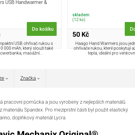
rs USB Handwarmer &
Powerbank
skladem
(12 ks)
Do košíku
Do
č
50 Kč
mpaktní USB ohřívač rukou s
Haago Hand Warmers jsou jed
0 000 mAh, který slouží také
ohřívače rukou, které poskytují a
powerbanka, masážní...
tepla, ideální pro venkovní
ze
Značka
ná pracovní pomůcka a jsou vyrobeny z nejlepších materiálů.
z materiálu Spandex. Pro meziprstní části byl použit elastický
arino, doplňkový materiál Lycra.
kavic Mechanix Original®