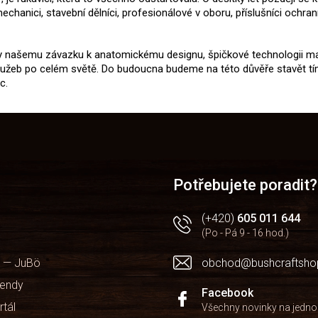
hanici, stavební dělníci, profesionálové v oboru, příslušníci ochrann
ky našemu závazku k anatomickému designu, špičkové technologii ma
 služeb po celém světě. Do budoucna budeme na této důvěře stavět 
c.
Potřebujete poradit?
(+420)
605 011 644
(Po - Pá 9 - 16 hod.)
 — JuBö
obchod@bushcraftsho
kendy
Facebook
rtál
Všechny novinky na jedn