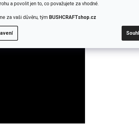
rohu a povolit jen to, co považujete za vhodné.
me za vaši důvěru, tým
BUSHCRAFTshop.cz
avení
Souh