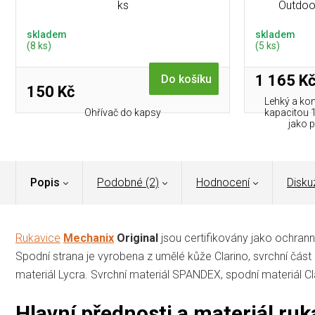
ks
Outdoo
skladem
skladem
(8 ks)
(5 ks)
1 165 K
Do košíku
150 Kč
Lehký a ko
Ohřívač do kapsy
kapacitou 1
jako 
Popis
Podobné (2)
Hodnocení
Disku
Rukavice
Mechanix
Original
jsou certifikovány jako ochran
Spodní strana je vyrobena z umělé kůže Clarino, svrchní část 
materiál Lycra. Svrchní materiál SPANDEX, spodní materiál Cl
Hlavní přednosti a materiál ru