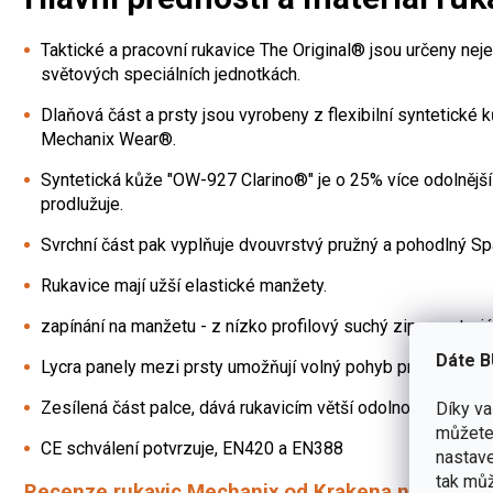
Taktické a pracovní rukavice The Original® jsou určeny neje
světových speciálních jednotkách.
Dlaňová část a prsty jsou vyrobeny z flexibilní syntetické 
Mechanix Wear®.
Syntetická kůže "OW-927 Clarino®" je o 25% více odolnější v
prodlužuje.
Svrchní část pak vyplňuje dvouvrstvý pružný a pohodlný Span
Rukavice mají užší elastické manžety.
zapínání na manžetu - z nízko profilový suchý zip z materi
Dáte B
Lycra panely mezi prsty umožňují volný pohyb prstů a nedoc
Zesílená část palce, dává rukavicím větší odolnost proti op
Díky v
můžete 
CE schválení potvrzuje, EN420 a EN388
nastave
tak můž
Recenze rukavic Mechanix od Krakena najdete 