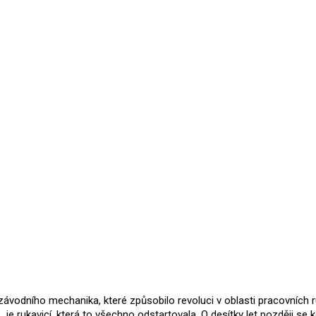
Přidat hodnocení
závodního mechanika, které způsobilo revoluci v oblasti pracovních ru
e rukavicí, která to všechno odstartovala. O desítky let později se 