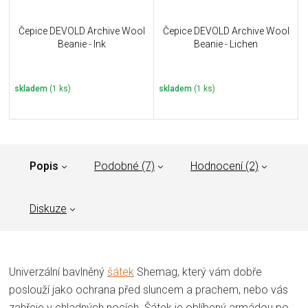
Čepice DEVOLD Archive Wool
Čepice DEVOLD Archive Wool
Beanie - Ink
Beanie - Lichen
skladem
(1 ks)
skladem
(1 ks)
Popis
Podobné (7)
Hodnocení (2)
Diskuze
Univerzální bavlněný
šátek
Shemag, který vám dobře
poslouží jako ochrana před sluncem a prachem, nebo vás
zahřeje v chladných nocích. Šátek je oblíbený armádou po