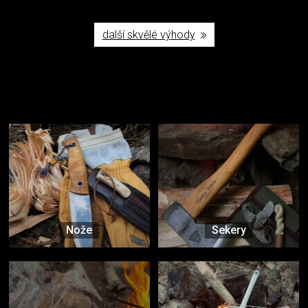
další skvělé výhody
Užijte si to v přírodě
Vybavení, na které spoléháte nejčastěji
Nože
Sekery