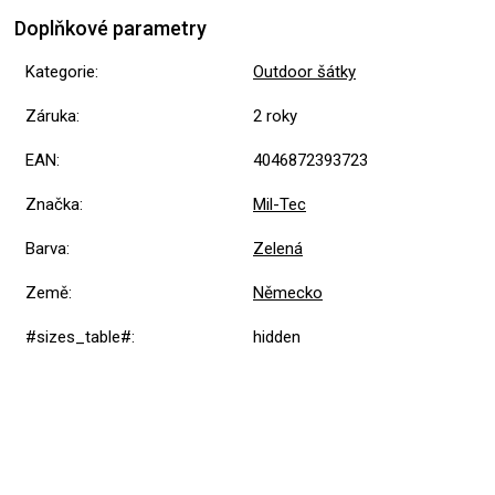
Doplňkové parametry
Kategorie
:
Outdoor šátky
Záruka
:
2 roky
EAN
:
4046872393723
Značka
:
Mil-Tec
Barva
:
Zelená
Země
:
Německo
#sizes_table#
:
hidden
5,0