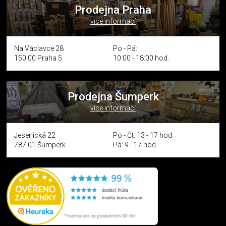
Prodejna Praha
více informací
Na Václavce 28
Po - Pá:
150 00 Praha 5
10:00 - 18:00 hod.
Prodejna Šumperk
více informací
Jesenická 22
Po - Čt: 13 - 17 hod.
787 01 Šumperk
Pá: 9 - 17 hod.