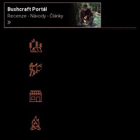
Bushcraft Portál
Recenze - Návody - Články
Rádi předáváme zkušenosti
Poradíme vám s výběrem
Zboží sami testujeme
U nás nekoupíte „zajíce v pytli“
2 kamenné prodejny
Navštivte nás v Praze a
Šumperku
Vlastní značka JuBö
Poctivá ruční výroba v ČR