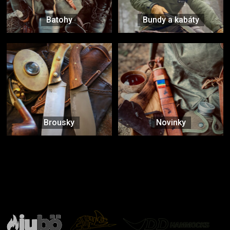
Batohy
Bundy a kabáty
Brousky
Novinky
Značky ověřené samotnou přírodou
další značky