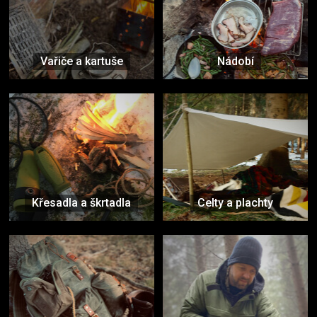
Vařiče a kartuše
Nádobí
Křesadla a škrtadla
Celty a plachty