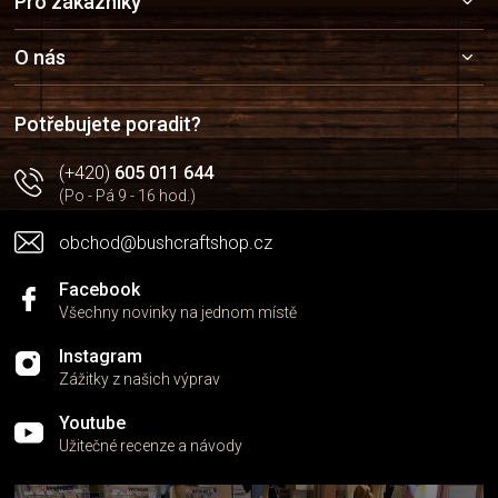
Pro zákazníky
á
p
a
O nás
t
í
Potřebujete poradit?
(+420)
605 011 644
(Po - Pá 9 - 16 hod.)
obchod@bushcraftshop.cz
Facebook
Všechny novinky na jednom místě
Instagram
Zážitky z našich výprav
Youtube
Užitečné recenze a návody