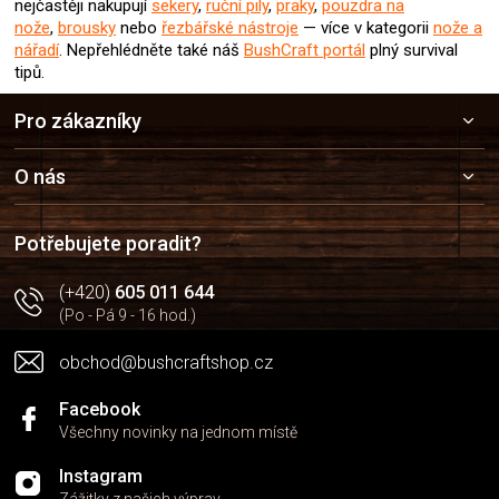
nejčastěji nakupují
sekery
,
ruční pily
,
praky
,
pouzdra na
nože
,
brousky
nebo
řezbářské nástroje
— více v kategorii
nože a
nářadí
.
Nepřehlédněte také náš
BushCraft portál
plný survival
tipů.
Z
Pro zákazníky
á
p
a
O nás
t
í
Potřebujete poradit?
(+420)
605 011 644
(Po - Pá 9 - 16 hod.)
obchod@bushcraftshop.cz
Facebook
Všechny novinky na jednom místě
Instagram
Zážitky z našich výprav