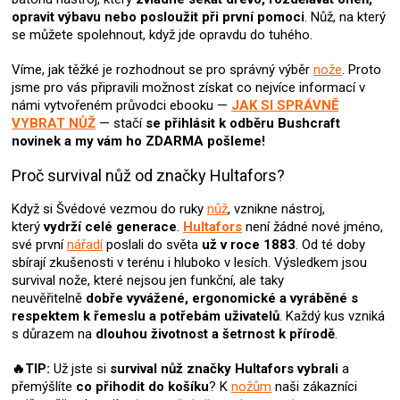
p
opravit výbavu nebo posloužit při první pomoci
. Nůž, na který
r
se můžete spolehnout, když jde opravdu do tuhého.
v
k
Víme, jak těžké je rozhodnout se pro správný výběr
nože
. Proto
y
jsme pro vás připravili možnost získat co nejvíce informací v
v
námi vytvořeném průvodci ebooku —
JAK SI SPRÁVNĚ
ý
VYBRAT NŮŽ
— stačí
se přihlásit k odběru Bushcraft
p
novinek
a my vám ho ZDARMA pošleme!
i
s
Proč survival nůž od značky Hultafors?
u
Když si Švédové vezmou do ruky
nůž
, vznikne nástroj,
který
vydrží celé generace
.
Hultafors
není žádné nové jméno,
své první
nářadí
poslali do světa
už v roce 1883
. Od té doby
sbírají zkušenosti v terénu i hluboko v lesích. Výsledkem jsou
survival nože, které nejsou jen funkční, ale taky
neuvěřitelně
dobře vyvážené, ergonomické a vyráběné s
respektem k řemeslu a potřebám uživatelů
. Každý kus vzniká
s důrazem na
dlouhou životnost a šetrnost k přírodě
.
🔥TIP:
Už jste si
survival nůž
značky Hultafors
vybrali
a
přemýšlíte
co přihodit do košíku
? K
nožům
naši zákazníci