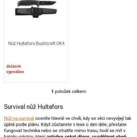
i
k
s
t
p
ů
r
o
d
u
Nůž Hultafors Bushcraft OK4
k
t
ů
dočasně
vyprodáno
1
položek celkem
O
v
l
Survival nůž Hultafors
á
d
Nůž na survival
oceníte hlavně ve chvíli, kdy se věci nevyvíjejí tak
a
úplně podle plánu. Když zůstanete v lese o den déle, přestane
c
fungovat technika nebo se ztratíte mimo trasu, hodí se mít v
í
batohu nástroj, který
zvládne sekat dřevo, rozdělávat oheň,