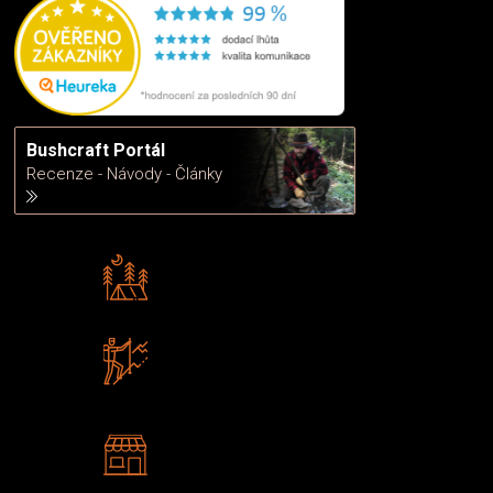
Bushcraft Portál
Recenze - Návody - Články
Rádi předáváme zkušenosti
Poradíme vám s výběrem
Zboží sami testujeme
U nás nekoupíte „zajíce v pytli“
2 kamenné prodejny
Navštivte nás v Praze a
Šumperku