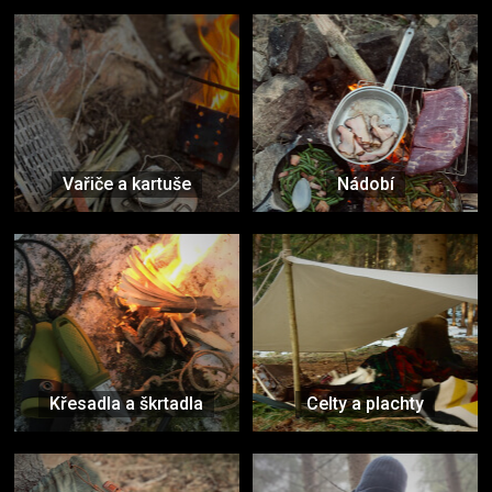
Vařiče a kartuše
Nádobí
Křesadla a škrtadla
Celty a plachty