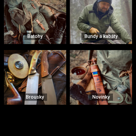
Batohy
Bundy a kabáty
Brousky
Novinky
Značky ověřené samotnou přírodou