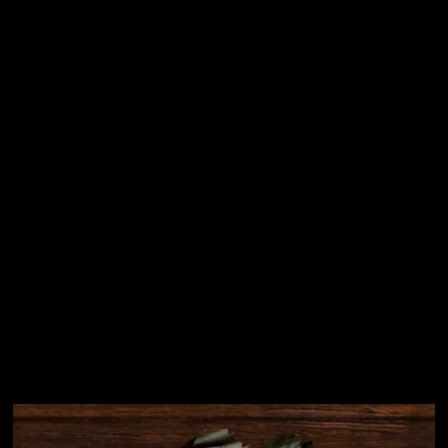
Vložením e-mailu souhlasíte s
podmínkami ochrany
osobních údajů
Přihlásit se
Instagram