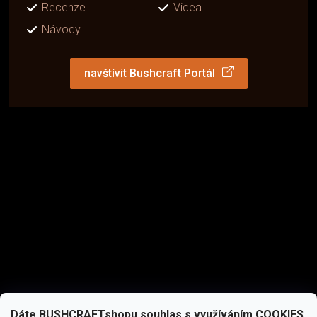
Recenze
Videa
Návody
navštívit Bushcraft Portál
Dáte BUSHCRAFTshopu souhlas s využíváním COOKIES,