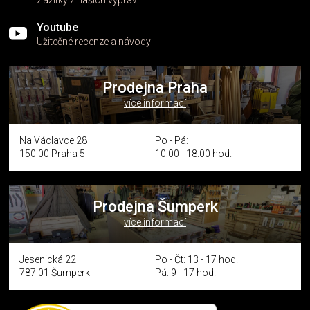
Youtube
Užitečné recenze a návody
Prodejna Praha
více informací
Na Václavce 28
Po - Pá:
150 00 Praha 5
10:00 - 18:00 hod.
Prodejna Šumperk
více informací
Jesenická 22
Po - Čt: 13 - 17 hod.
787 01 Šumperk
Pá: 9 - 17 hod.