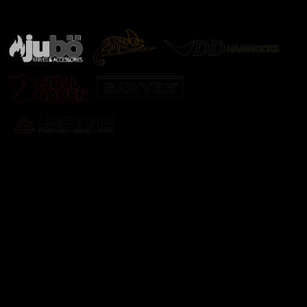
další značky
Odebírat newsletter
Vložte svůj e-mail a my vám budeme zasílat informace o
nových produktech na našem e-shopu.
E-mail