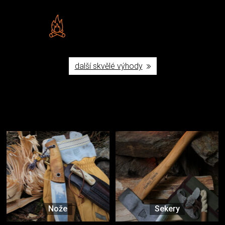
Vlastní značka JuBö
Poctivá ruční výroba v ČR
další skvělé výhody
Užijte si to v přírodě
Vybavení, na které spoléháte nejčastěji
Nože
Sekery