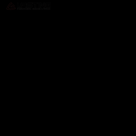
Odebírat newsletter
Vložte svůj e-mail a my vám budeme zasílat informace o
nových produktech na našem e-shopu.
E-mail
Vložením e-mailu souhlasíte s
podmínkami ochrany
osobních údajů
Přihlásit se