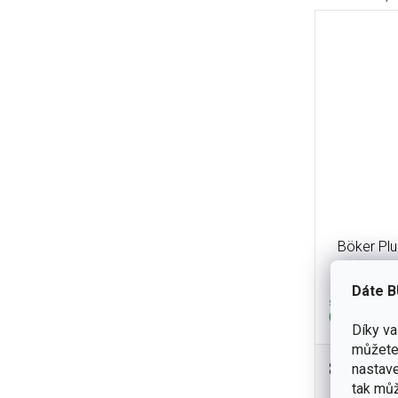
Böker Plu
Dáte B
skladem
(2 ks)
Díky v
můžete 
870 Kč
nastave
Štíhlý, o
tak můž