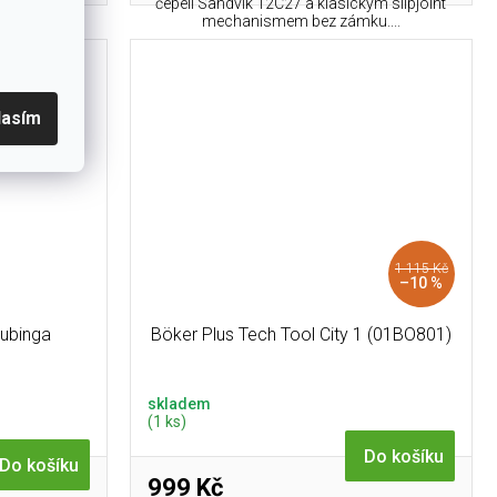
eli Sandvik
čepelí Sandvik 12C27 a klasickým slipjoint
mechanismem bez zámku....
lasím
1 115 Kč
–10 %
Bubinga
Böker Plus Tech Tool City 1 (01BO801)
skladem
(1 ks)
Do košíku
Do košíku
999 Kč