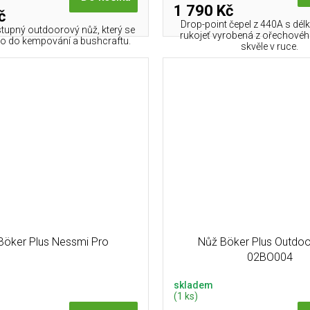
1 790 Kč
č
Drop-point čepel z 440A s dé
tupný outdoorový nůž, který se
rukojeť vyrobená z ořechovéh
mo do kempování a bushcraftu.
skvěle v ruce.
Böker Plus Nessmi Pro
Nůž Böker Plus Outdo
02BO004
skladem
(1 ks)