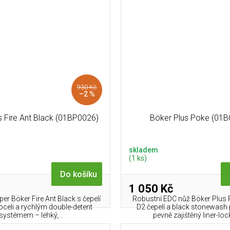
930 Kč
–2 %
s Fire Ant Black (01BP0026)
Böker Plus Poke (01
skladem
(1 ks)
Do košíku
1 050 Kč
per Böker Fire Ant Black s čepelí
Robustní EDC nůž Böker Plus 
oceli a rychlým double-detent
D2 čepelí a black stonewash
systémem – lehký,...
pevně zajištěný liner-loc