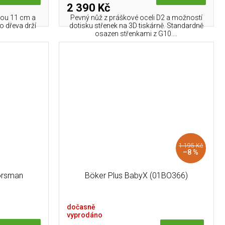
2 390 Kč
lkou 11 cm a
Pevný nůž z práškové oceli D2 a možností
o dřeva drží
dotisku střenek na 3D tiskárně. Standardně
osazen střenkami z G10....
1 195 Kč
–8 %
orsman
Böker Plus BabyX (01BO366)
dočasně
vyprodáno