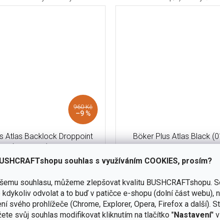
960 Kč
–9 %
s Atlas Backlock Droppoint
Böker Plus Atlas Black 
(01BO865)
USHCRAFTshopu souhlas s využíváním COOKIES, prosím?
skladem
(1 ks)
ašemu souhlasu, můžeme zlepšovat kvalitu BUSHCRAFTshopu.
S
Do košíku
kdykoliv odvolat a to buď v patičce e-shopu (dolní část webu), 
690 Kč
ní svého prohlížeče (Chrome, Explorer, Opera, Firefox a další). S
celový kapesní nůž Böker Atlas
Elegantní a odolný kapesní nůž
ete svůj souhlas modifikovat kliknutím na tlačítko "
Nastavení
" 