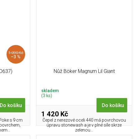
1 090 Kč
–3 %
BO637)
Nůž Böker Magnum Lil Giant
skladem
(3 ks)
Do košíku
Do košíku
1 420 Kč
Poke s 9 cm
Čepel z nerezové oceli 440 má povrchovou
 povrchem,
úpravu stonewash a je v plné síle skrze
kem...
zelenou...