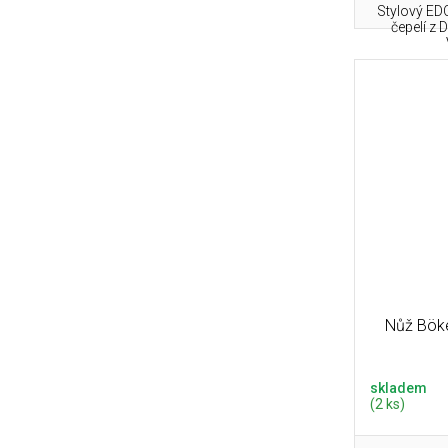
Stylový ED
čepelí z 
Nůž Bök
skladem
(2 ks)