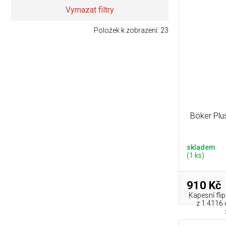
Vymazat filtry
Položek k zobrazení:
23
Böker Plu
skladem
(1 ks)
910 Kč
Kapesní flip
z 1.4116 