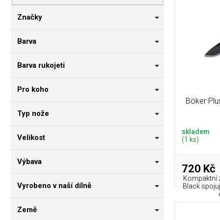
p
i
n
r
s
n
Značky
o
p
í
d
r
p
Barva
u
o
a
k
d
n
Barva rukojeti
t
u
e
ů
k
l
Pro koho
t
Böker Plu
ů
Typ nože
skladem
Velikost
(1 ks)
Výbava
720 Kč
Kompaktní z
Vyrobeno v naší dílně
Black spoju
Země