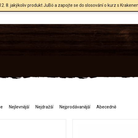
12. 8. jakýkoliv produkt JuBö a zapojte se do slosování o kurz s Krakene
me
Nejlevnější
Nejdražší
Nejprodávanější
Abecedně