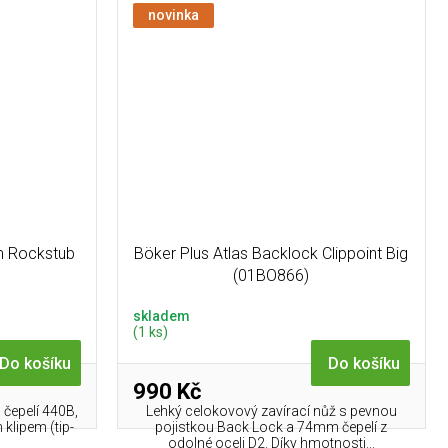
novinka
m Rockstub
Böker Plus Atlas Backlock Clippoint Big
(01BO866)
skladem
(1 ks)
Do košíku
Do košíku
990 Kč
 čepelí 440B,
Lehký celokovový zavírací nůž s pevnou
lipem (tip-
pojistkou Back Lock a 74mm čepelí z
odolné oceli D2. Díky hmotnosti...