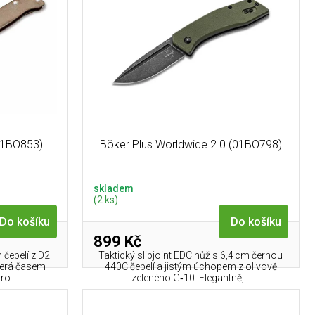
(01BO853)
Böker Plus Worldwide 2.0 (01BO798)
skladem
(2 ks)
Do košíku
Do košíku
899 Kč
 čepelí z D2
Taktický slipjoint EDC nůž s 6,4 cm černou
která časem
440C čepelí a jistým úchopem z olivově
o...
zeleného G‑10. Elegantně,...