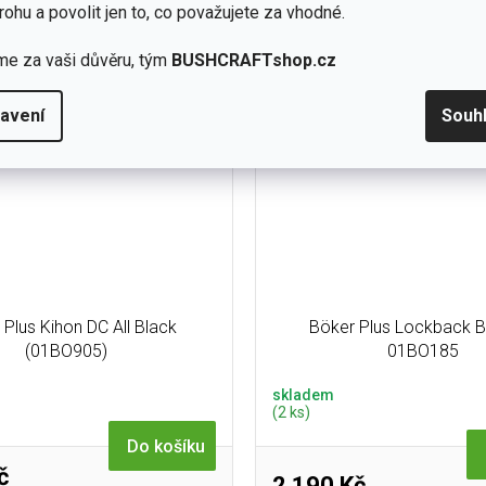
k s 7cm D2 čepelí a vratným
Black s čepelí ze švédské oc
rohu a povolit jen to, co považujete za vhodné.
– praktický a nenápadný...
12C27, slipjoint...
me za vaši důvěru, tým
BUSHCRAFTshop.cz
avení
Souh
 Plus Kihon DC All Black
Böker Plus Lockback 
(01BO905)
01BO185
skladem
(2 ks)
Do košíku
č
2 190 Kč