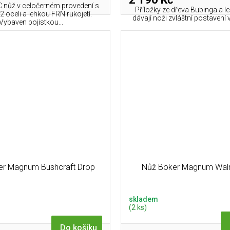
C nůž v celočerném provedení s
Příložky ze dřeva Bubinga a l
D2 oceli a lehkou FRN rukojetí.
dávají noži zvláštní postavení ve 
Vybaven pojistkou...
er Magnum Bushcraft Drop
Nůž Böker Magnum Waln
skladem
(2 ks)
Do košíku