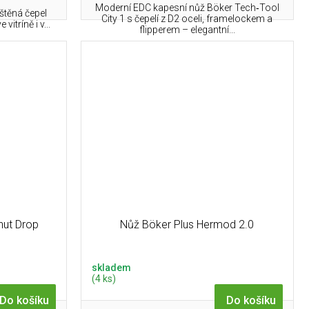
Moderní EDC kapesní nůž Böker Tech‑Tool
eštěná čepel
City 1 s čepelí z D2 oceli, framelockem a
vitríně i v...
flipperem – elegantní...
ut Drop
Nůž Böker Plus Hermod 2.0
skladem
(4 ks)
Do košíku
Do košíku