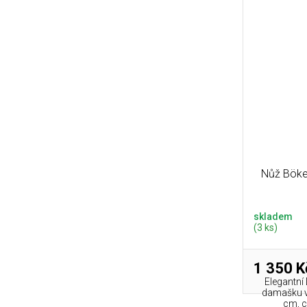
Nůž Böke
skladem
(3 ks)
1 350 K
Elegantní
damašku v
cm, c