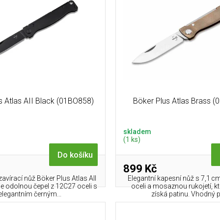
s Atlas AII Black (01BO858)
Böker Plus Atlas Brass 
skladem
(1 ks)
Do košíku
899 Kč
avírací nůž Böker Plus Atlas All
Elegantní kapesní nůž s 7,1 cm
je odolnou čepel z 12C27 oceli s
oceli a mosaznou rukojetí, 
elegantním černým...
získá patinu. Vhodný pr