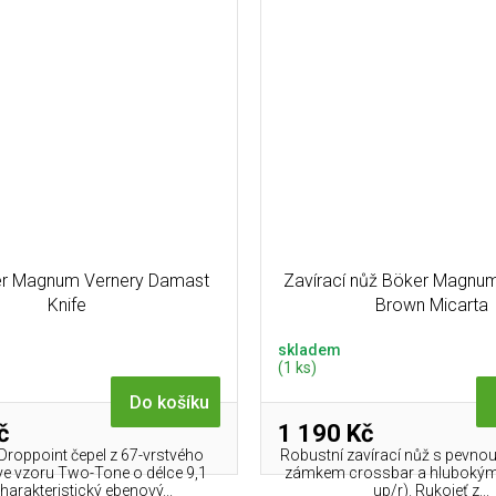
r Magnum Vernery Damast
Zavírací nůž Böker Magnu
Knife
Brown Micarta
skladem
(1 ks)
Do košíku
č
1 190 Kč
 Droppoint čepel z 67-vrstvého
Robustní zavírací nůž s pevnou
e vzoru Two-Tone o délce 9,1
zámkem crossbar a hlubokým k
harakteristický ebenový...
up/r). Rukojeť z...