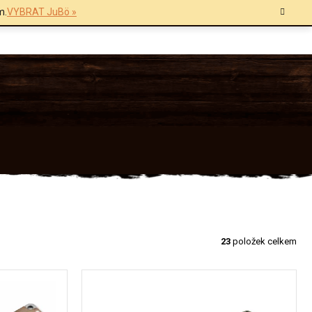
m.
VYBRAT JuBö »
23
položek celkem