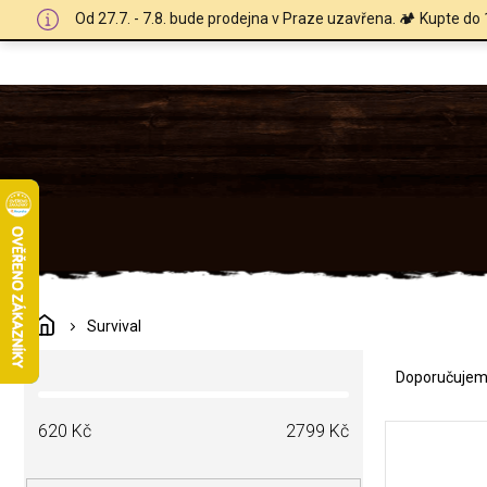
Přejít
Od 27.7. - 7.8. bude prodejna v Praze uzavřena. 🏕️ Kupte do 
na
obsah
Domů
Survival
Ř
P
a
Doporučuje
o
z
s
e
V
t
620
Kč
2799
Kč
n
ý
r
í
p
a