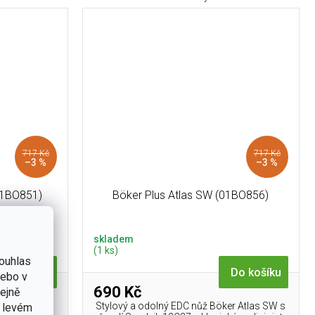
717 Kč
717 Kč
–3 %
–3 %
(01BO851)
Böker Plus Atlas SW (01BO856)
skladem
(1 ks)
ouhlas
Do košíku
Do košíku
nebo v
690 Kč
tejně
 Böker Atlas
Stylový a odolný EDC nůž Böker Atlas SW s
v levém