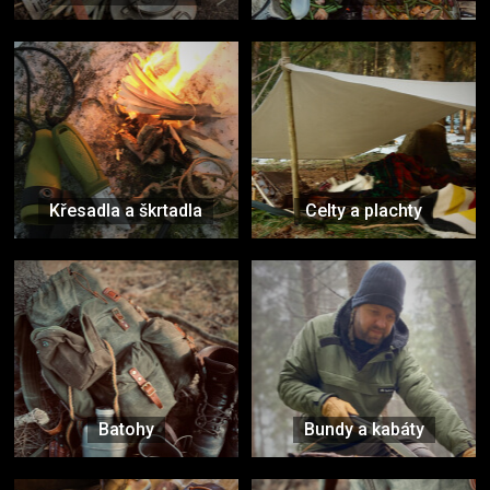
Křesadla a škrtadla
Celty a plachty
Batohy
Bundy a kabáty