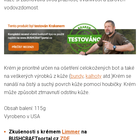
vodovzdornost.
Krém je prioritně určen na ošetření celokožených bot a také
na veškerých výrobků z kůže (
bundy
,
kalhoty
atd.)Krém se
nanáší na čistý a suchý povrch kůže pomocí houbičky. Krém
může způsobit ztmavnutí odstínu kůže.
Obsah balení: 115g
Vyrobeno v USA
Zkušenosti s krémem
Limmer
na
BUSHCRAFTportal.cz
ZDE