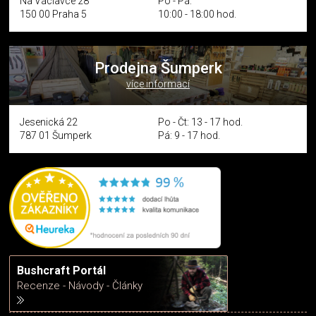
Na Václavce 28
Po - Pá:
150 00 Praha 5
10:00 - 18:00 hod.
Prodejna Šumperk
více informací
Jesenická 22
Po - Čt: 13 - 17 hod.
787 01 Šumperk
Pá: 9 - 17 hod.
Bushcraft Portál
Recenze - Návody - Články