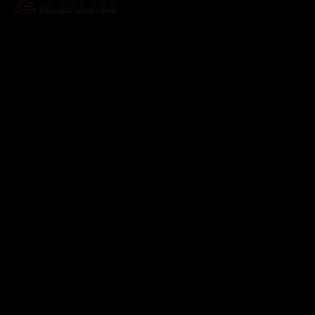
Odebírat newsletter
Vložte svůj e-mail a my vám budeme zasílat informace o
nových produktech na našem e-shopu.
E-mail
Vložením e-mailu souhlasíte s
podmínkami ochrany
osobních údajů
Přihlásit se
Instagram