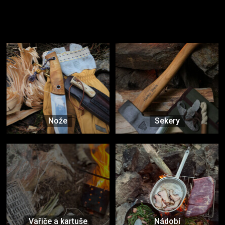
Užijte si to v přírodě
Vybavení, na které spoléháte nejčastěji
Nože
Sekery
Vařiče a kartuše
Nádobí