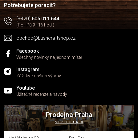
í
Potřebujete poradit?
(+420)
605 011 644
(Po - Pá 9 - 16 hod.)
obchod@bushcraftshop.cz
Facebook
Všechny novinky na jednom místě
Instagram
Zážitky z našich výprav
Youtube
Užitečné recenze a návody
Prodejna Praha
více informací