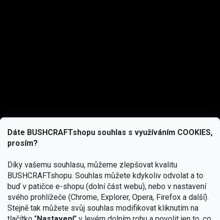
Dáte BUSHCRAFTshopu souhlas s využíváním COOKIES,
prosím?
Díky vašemu souhlasu, můžeme zlepšovat kvalitu
BUSHCRAFTshopu.
Souhlas můžete kdykoliv odvolat a to
buď v patičce e-shopu (dolní část webu), nebo v nastavení
svého prohlížeče (Chrome, Explorer, Opera, Firefox a další).
Stejně tak můžete svůj souhlas modifikovat kliknutím na
tlačítko "
Nastavení
" v levém dolním rohu a povolit jen to, co