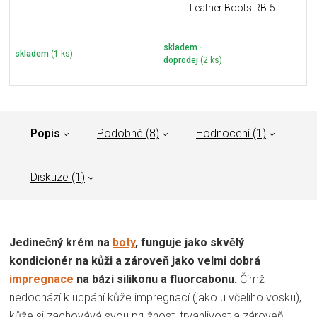
Leather Boots RB-5
skladem -
skladem
(1 ks)
doprodej
(2 ks)
Popis
Podobné (8)
Hodnocení (1)
Diskuze (1)
Jedinečný krém na
boty
, funguje jako skvělý
kondicionér na kůži a zároveň jako velmi dobrá
impregnace
na bázi silikonu a fluorcabonu.
Čímž
nedochází k ucpání kůže impregnací (jako u včelího vosku),
kůže si zachovává svou pružnost, trvanlivost a zároveň