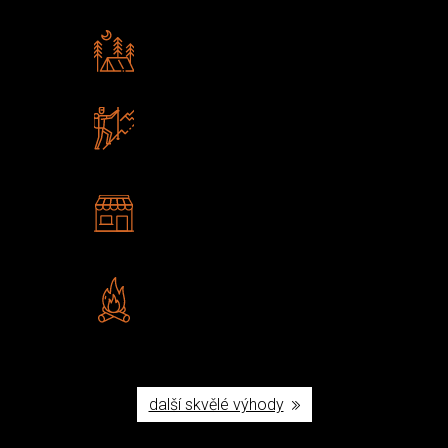
Rádi předáváme zkušenosti
Poradíme vám s výběrem
Zboží sami testujeme
U nás nekoupíte „zajíce v pytli“
2 kamenné prodejny
Navštivte nás v Praze a
Šumperku
Vlastní značka JuBö
Poctivá ruční výroba v ČR
další skvělé výhody