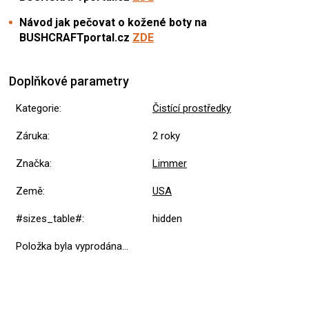
Návod jak pečovat o kožené boty na
BUSHCRAFTportal.cz
ZDE
Doplňkové parametry
Kategorie
:
Čistící prostředky
Záruka
:
2 roky
Značka
:
Limmer
Země
:
USA
#sizes_table#
:
hidden
Položka byla vyprodána…