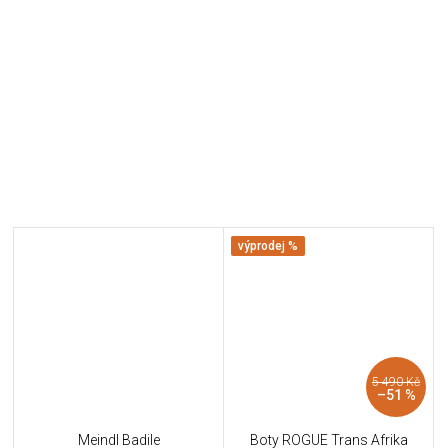
výprodej %
5 490 Kč
–51 %
Meindl Badile
Boty ROGUE Trans Afrika