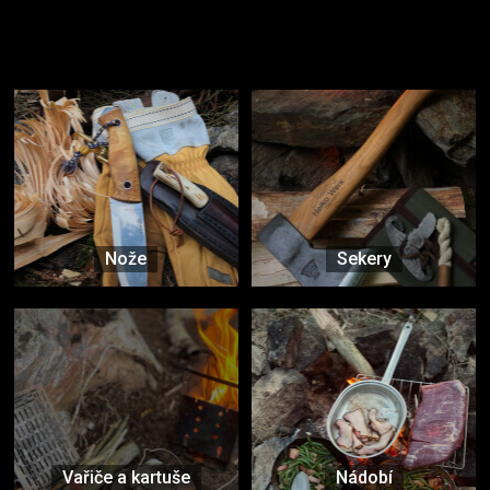
Užijte si to v přírodě
Vybavení, na které spoléháte nejčastěji
Nože
Sekery
Vařiče a kartuše
Nádobí