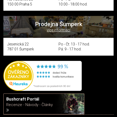
150 00 Praha 5
10:00 - 18:00 hod.
Prodejna Šumperk
více informací
Jesenická 22
Po - Čt: 13 - 17 hod.
787 01 Šumperk
Pá: 9 - 17 hod.
Bushcraft Portál
Recenze - Návody - Články