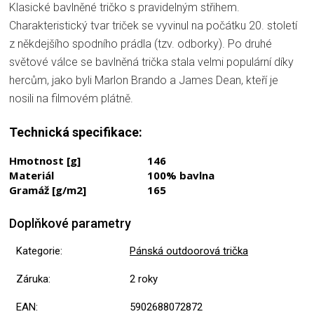
Klasické bavlněné tričko s pravidelným střihem.
Charakteristický tvar triček se vyvinul na počátku 20. století
z někdejšího spodního prádla (tzv. odborky). Po druhé
světové válce se bavlněná trička stala velmi populární díky
hercům, jako byli Marlon Brando a James Dean, kteří je
nosili na filmovém plátně.
Technická specifikace:
Hmotnost [g]
146
Materiál
100% bavlna
Gramáž [g/m2]
165
Doplňkové parametry
Kategorie
:
Pánská outdoorová trička
Záruka
:
2 roky
EAN
:
5902688072872