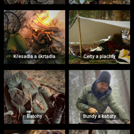
Křesadla a škrtadla
Celty a plachty
Batohy
Bundy a kabáty