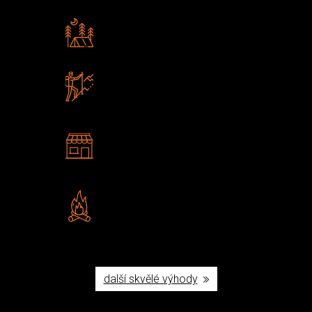
Rádi předáváme zkušenosti
Poradíme vám s výběrem
Zboží sami testujeme
U nás nekoupíte „zajíce v pytli“
2 kamenné prodejny
Navštivte nás v Praze a
Šumperku
Vlastní značka JuBö
Poctivá ruční výroba v ČR
další skvělé výhody