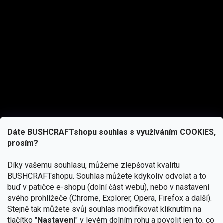
Dáte BUSHCRAFTshopu souhlas s využíváním COOKIES,
prosím?
Díky vašemu souhlasu, můžeme zlepšovat kvalitu
BUSHCRAFTshopu.
Souhlas můžete kdykoliv odvolat a to
buď v patičce e-shopu (dolní část webu), nebo v nastavení
svého prohlížeče (Chrome, Explorer, Opera, Firefox a další).
Stejně tak můžete svůj souhlas modifikovat kliknutím na
tlačítko "
Nastavení
" v levém dolním rohu a povolit jen to, co