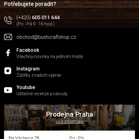
Potřebujete poradit?
(+420)
605 011 644
(Po - Pá 9 - 16 hod.)
obchod@bushcraftshop.cz
Facebook
Všechny novinky na jednom místě
Instagram
Zážitky z našich výprav
Youtube
Užitečné recenze a návody
Prodejna Praha
více informací
Na Václavce 28
Po - Pá: