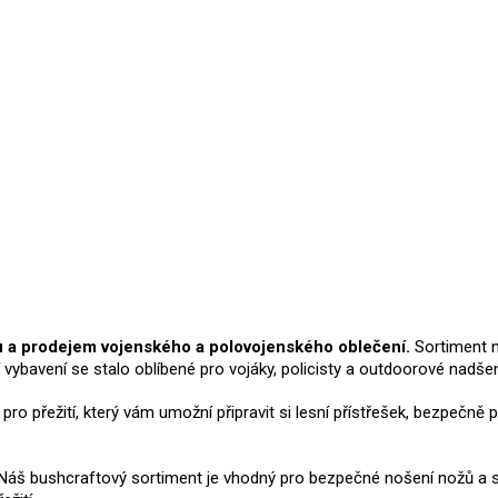
Přidat hodnocení
u a prodejem vojenského a polovojenského oblečení.
Sortiment n
í vybavení se stalo oblíbené pro vojáky, policisty a outdoorové nadš
í pro přežití, který vám umožní připravit si lesní přístřešek, bezpeč
u. Náš bushcraftový sortiment je vhodný pro bezpečné nošení nožů a 