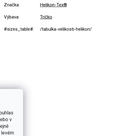
Značka
:
Helikon-Tex®
Výbava
:
Tričko
#sizes_table#
:
/tabulka-velikosti-helikon/
ouhlas
nebo v
tejně
v levém