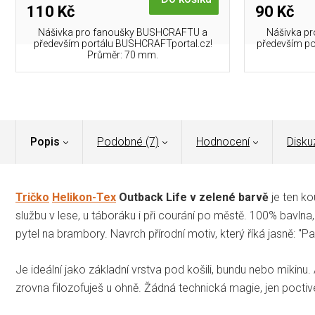
110 Kč
90 Kč
Nášivka pro fanoušky BUSHCRAFTU a
Nášivka p
především portálu BUSHCRAFTportal.cz!
především po
Průměr: 70 mm.
Popis
Podobné (7)
Hodnocení
Disku
Tričko
Helikon-Tex
Outback Life v zelené barvě
je ten k
službu v lese, u táboráku i při courání po městě. 100% bavlna,
pytel na brambory. Navrch přírodní motiv, který říká jasně: "Pa
Je ideální jako základní vrstva pod košili, bundu nebo mikinu.
zrovna filozofuješ u ohně. Žádná technická magie, jen poctiv