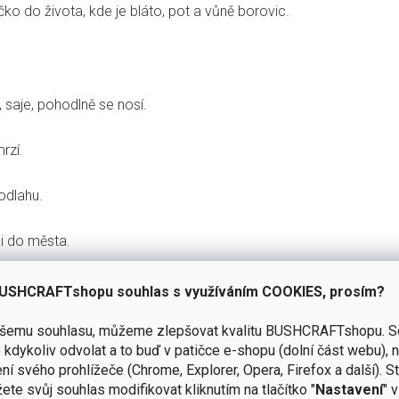
ičko do života, kde je bláto, pot a vůně borovic.
 saje, pohodlně se nosí.
rzí.
odlahu.
i do města.
kus nebo spodní vrstva.
USHCRAFTshopu souhlas s využíváním COOKIES, prosím?
ašemu souhlasu, můžeme zlepšovat kvalitu BUSHCRAFTshopu.
S
kdykoliv odvolat a to buď v patičce e-shopu (dolní část webu), 
ní svého prohlížeče (Chrome, Explorer, Opera, Firefox a další). S
ete svůj souhlas modifikovat kliknutím na tlačítko "
Nastavení
" 