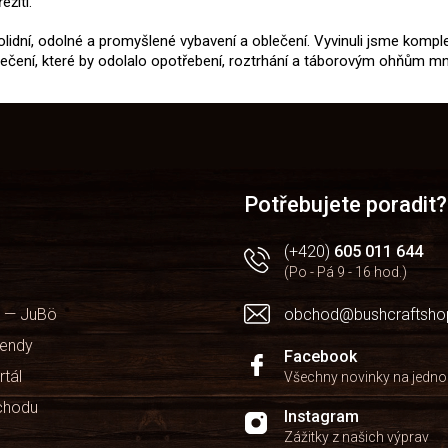
žití.
 solidní, odolné a promyšlené vybavení a oblečení. Vyvinuli jsme komple
blečení, které by odolalo opotřebení, roztrhání a táborovým ohňům m
Potřebujete poradit?
(+420)
605 011 644
(Po - Pá 9 - 16 hod.)
 — JuBö
obchod@bushcraftsho
kendy
Facebook
rtál
Všechny novinky na jedn
chodu
Instagram
Zážitky z našich výprav