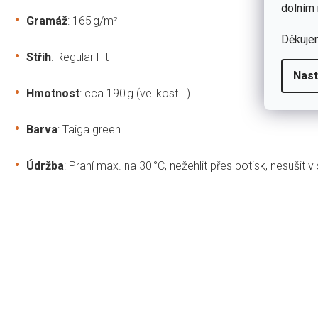
dolním 
Gramáž
: 165 g/m²
Děkuje
Střih
: Regular Fit
Nast
Hmotnost
: cca 190 g (velikost L)
Barva
: Taiga green
Údržba
: Praní max. na 30 °C, nežehlit přes potisk, nesušit v