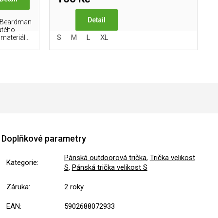
Detail
x Beardman
atého
S
M
L
XL
ateriál...
Doplňkové parametry
Pánská outdoorová trička
,
Trička velikost
Kategorie
:
S
,
Pánská trička velikost S
Záruka
:
2 roky
EAN
:
5902688072933