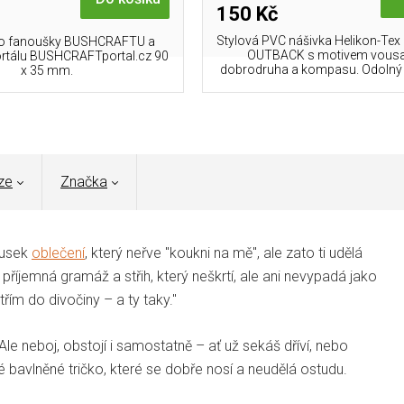
150 Kč
Stylová PVC nášivka Helikon-Te
ro fanoušky BUSHCRAFTU a
OUTBACK s motivem vous
rtálu BUSHCRAFTportal.cz 90
dobrodruha a kompasu. Odolný m
x 35 mm.
ze
Značka
ousek
oblečení
, který neřve "koukni na mě", ale zato ti udělá
 příjemná gramáž a střih, který neškrtí, ale ani nevypadá jako
třím do divočiny – a ty taky."
 Ale neboj, obstojí i samostatně – ať už sekáš dříví, nebo
é bavlněné tričko, které se dobře nosí a neudělá ostudu.