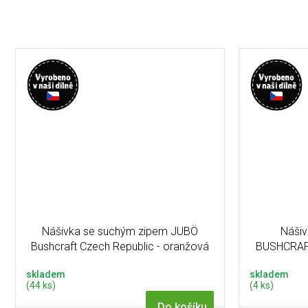
Nášivka se suchým zipem JUBÖ
Nášiv
Bushcraft Czech Republic - oranžová
BUSHCRAFT
skladem
skladem
(44 ks)
(4 ks)
Do košíku