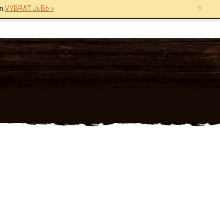
m.
VYBRAT JuBö »