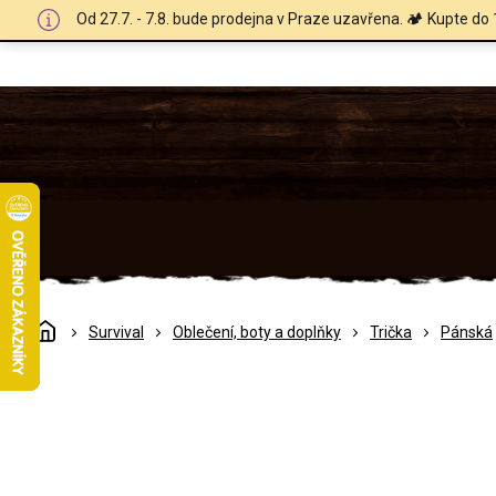
Přejít
Od 27.7. - 7.8. bude prodejna v Praze uzavřena. 🏕️ Kupte do 
na
obsah
Domů
Survival
Oblečení, boty a doplňky
Trička
Pánská