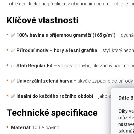
Tohle není tričko na přehlídku v obchodním centru. Tohle je tr
Klíčové vlastnosti
✅
100% bavlna s příjemnou gramáží (165 g/m²)
– dýchá,
✅
Přírodní motiv – hory a lesní grafika
– styl, který neom
✅
Střih Regular Fit
– volnost pohybu, ale žádný hadr na p
✅
Univerzální zelená barva
– skvěle zapadne do přírody 
✅
Ideální do každého ročního období
– jako samostatný 
Dáte B
Technické specifikace
Díky v
můžete 
nastave
Materiál
: 100 % bavlna
tak můž