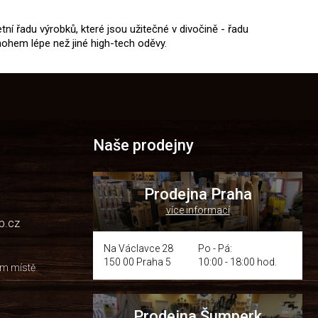
tní řadu výrobků, které jsou užitečné v divočině - řadu
nohem lépe než jiné high-tech oděvy.
Naše prodejny
Prodejna Praha
více informací
p.cz
Na Václavce 28
Po - Pá:
150 00 Praha 5
10:00 - 18:00 hod.
om místě
Prodejna Šumperk