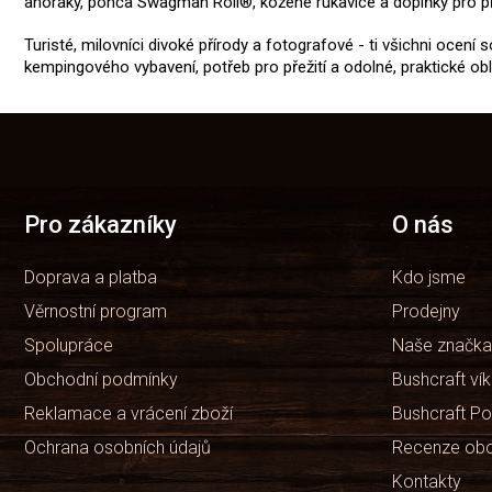
anoraky, ponča Swagman Roll®, kožené rukavice a doplňky pro pře
Turisté, milovníci divoké přírody a fotografové - ti všichni ocení
kempingového vybavení, potřeb pro přežití a odolné, praktické o
Z
á
p
a
t
Pro zákazníky
O nás
í
Doprava a platba
Kdo jsme
Věrnostní program
Prodejny
Spolupráce
Naše značka
Obchodní podmínky
Bushcraft ví
Reklamace a vrácení zboží
Bushcraft Po
Ochrana osobních údajů
Recenze ob
Kontakty