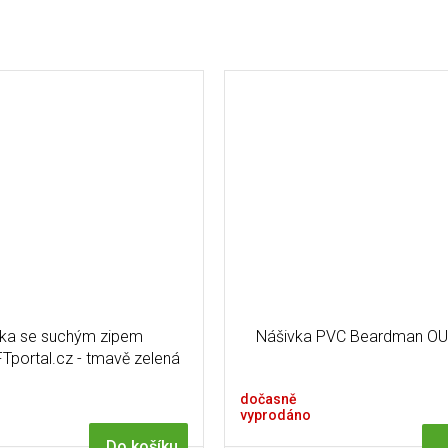
ka se suchým zipem
Nášivka PVC Beardman O
portal.cz - tmavě zelená
dočasně
vyprodáno
Do košíku