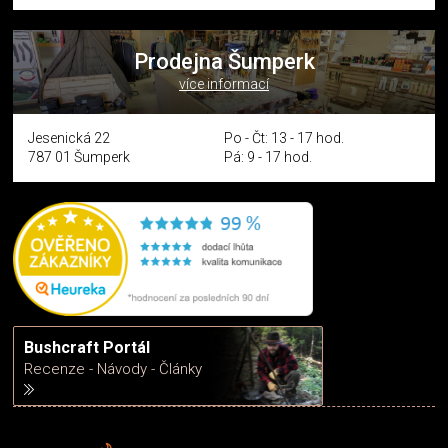
Prodejna Šumperk
více informací
Jesenická 22
Po - Čt: 13 - 17 hod.
787 01 Šumperk
Pá: 9 - 17 hod.
Bushcraft Portál
Recenze - Návody - Články