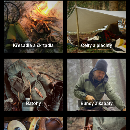
Křesadla a škrtadla
Celty a plachty
Batohy
Bundy a kabáty