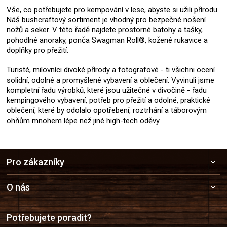
Vše, co potřebujete pro kempování v lese, abyste si užili přírodu.
Náš bushcraftový sortiment je vhodný pro bezpečné nošení
nožů a seker. V této řadě najdete prostorné batohy a tašky,
pohodlné anoraky, ponča Swagman Roll®, kožené rukavice a
doplňky pro přežití.
Turisté, milovníci divoké přírody a fotografové - ti všichni ocení
solidní, odolné a promyšlené vybavení a oblečení. Vyvinuli jsme
kompletní řadu výrobků, které jsou užitečné v divočině - řadu
kempingového vybavení, potřeb pro přežití a odolné, praktické
oblečení, které by odolalo opotřebení, roztrhání a táborovým
ohňům mnohem lépe než jiné high-tech oděvy.
Z
Pro zákazníky
á
p
a
O nás
t
í
Potřebujete poradit?