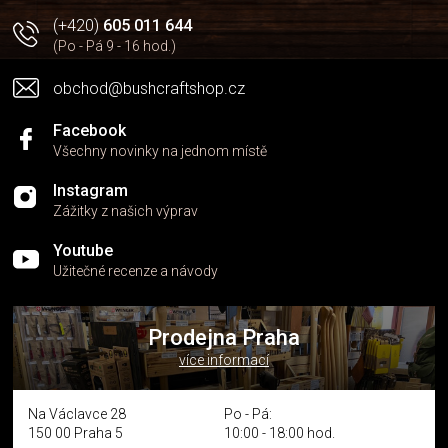
(+420)
605 011 644
(Po - Pá 9 - 16 hod.)
obchod@bushcraftshop.cz
Facebook
Všechny novinky na jednom místě
Instagram
Zážitky z našich výprav
Youtube
Užitečné recenze a návody
Prodejna Praha
více informací
Na Václavce 28
Po - Pá:
150 00 Praha 5
10:00 - 18:00 hod.