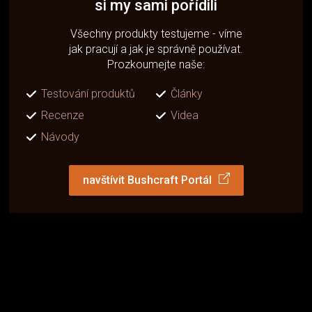
si my sami pořídili
Všechny produkty testujeme - víme
jak pracují a jak je správně používat.
Prozkoumejte naše:
Testování produktů
Články
Recenze
Videa
Návody
navštívit Bushcraft Portál