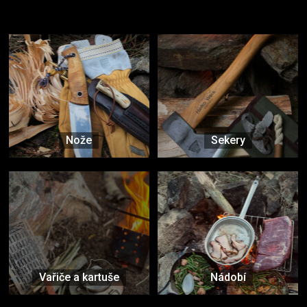
Vybavení, na které spoléháte nejčastěji
Nože
Sekery
Vařiče a kartuše
Nádobí