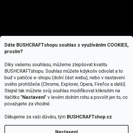
Dáte BUSHCRAFTshopu souhlas s využíváním COOKIES,
prosím?
Díky vašemu souhlasu, můžeme zlepšovat kvalitu
BUSHCRAFTshopu.
Souhlas můžete kdykoliv odvolat a to
buď v patičce e-shopu (dolní část webu), nebo v nastavení
svého prohlížeče (Chrome, Explorer, Opera, Firefox a další).
Stejně tak můžete svůj souhlas modifikovat kliknutím na
tlačítko "
Nastavení
" v levém dolním rohu a povolit jen to, co
Přihlásit se
považujete za vhodné.
Vložením e-mailu souhlasíte s
Děkujeme za vaši důvěru, tým
BUSHCRAFTshop.cz
podmínkami ochrany osobních údajů
Nastavení