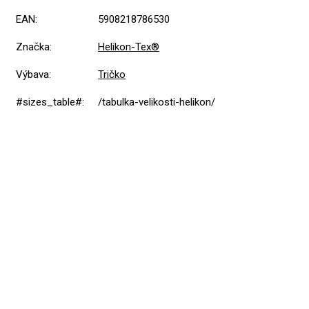
EAN
:
5908218786530
Značka
:
Helikon-Tex®
Výbava
:
Tričko
#sizes_table#
:
/tabulka-velikosti-helikon/
Přidat hodnocení