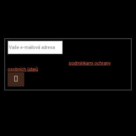
Odebírat newsletter
Vložením e-mailu souhlasíte s
podmínkami ochrany
osobních údajů
Přihlásit
se
Instagram