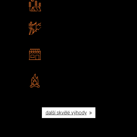
Rádi předáváme zkušenosti
Poradíme vám s výběrem
Zboží sami testujeme
U nás nekoupíte „zajíce v pytli“
2 kamenné prodejny
Navštivte nás v Praze a
Šumperku
Vlastní značka JuBö
Poctivá ruční výroba v ČR
další skvělé výhody
Užijte si to v přírodě