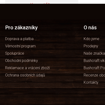
Vymazat filtry
Z
á
Položek k zobrazení:
3
p
a
t
Pro zákazníky
O nás
í
Doprava a platba
Kdo jsme
Věrnostní program
Prodejny
Spolupráce
Naše značka
Obchodní podmínky
Bushcraft ví
Reklamace a vrácení zboží
Bushcraft Po
Ochrana osobních údajů
Recenze ob
Kontakty