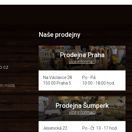
Naše prodejny
Prodejna Praha
více informací
p.cz
Na Václavce 28
Po - Pá:
150 00 Praha 5
10:00 - 18:00 hod.
om místě
Prodejna Šumperk
více informací
y
Jesenická 22
Po - Čt: 13 - 17 hod.