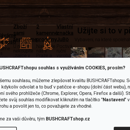
Zboží
2
Vlastní
i
Užijte si to v 
sami
kamenné
značka
dáváme
testujeme
prodejny
JuBö
Vybavení, na které spoléhát
šenosti
U nás
Navštivte
Poctivá
adíme
nekoupíte
nás v
ruční
 s
„zajíce v
Praze a
výroba
ěrem
pytli“
Šumperku
v ČR
USHCRAFTshopu souhlas s využíváním COOKIES, prosím?
Vařiče
lší skvělé výhody
a
ašemu souhlasu, můžeme zlepšovat kvalitu BUSHCRAFTshopu.
S
kdykoliv odvolat a to buď v patičce e-shopu (dolní část webu), 
Nože
Sekery
kartuše
Ná
ní svého prohlížeče (Chrome, Explorer, Opera, Firefox a další). S
ete svůj souhlas modifikovat kliknutím na tlačítko "
Nastavení
" 
rohu a povolit jen to, co považujete za vhodné.
me za vaši důvěru, tým
BUSHCRAFTshop.cz
Bundy