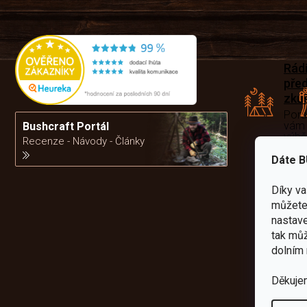
Rád
pře
zku
Por
vám
Bushcraft Portál
výb
Recenze - Návody - Články
Dáte B
da
Díky v
můžete 
nastave
tak můž
dolním 
Děkuje