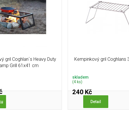
ý gril Coghlan´s Heavy Duty
Kempinkový gril Coghlans 
amp Grill 61x41 cm
skladem
(4 ks)
č
240 Kč
ku
Detail
O