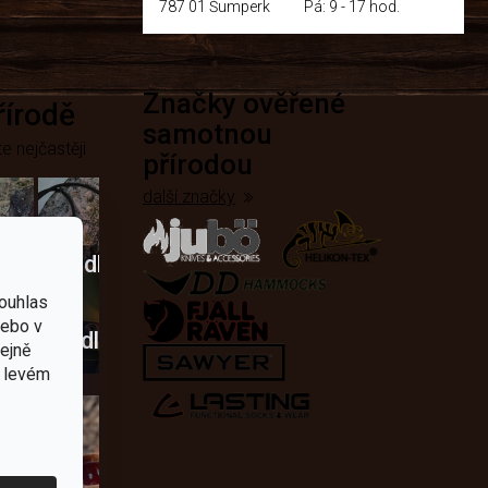
787 01 Šumperk
Pá: 9 - 17 hod.
Značky ověřené
přírodě
samotnou
e nejčastěji
přírodou
další značky
Křesadla
a
ouhlas
nebo v
dobí
škrtadla
tejně
v levém