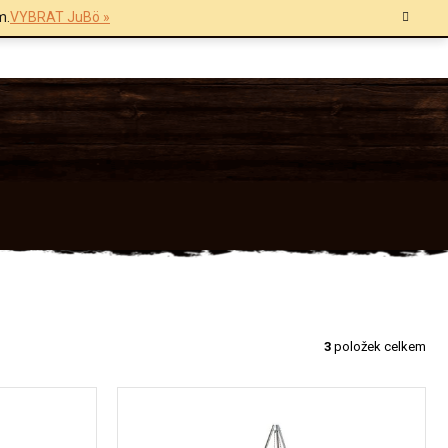
m.
VYBRAT JuBö »
3
položek celkem