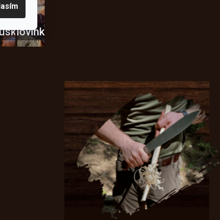
lasím
usky
Novinky