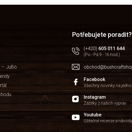
v
l
á
d
a
c
Potřebujete poradit?
í
p
r
(+420)
605 011 644
v
(Po - Pá 9 - 16 hod.)
k
y
 — JuBö
obchod@bushcraftsho
v
ý
kendy
Facebook
p
rtál
Všechny novinky na jedn
i
s
chodu
Instagram
u
Zážitky z našich výprav
Youtube
Užitečné recenze a návod