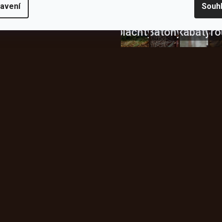
avení
Souh
Celty a
a
plachty
Batohy
kabáty
Bro
Instagram
h produktech na našem e-
údajů