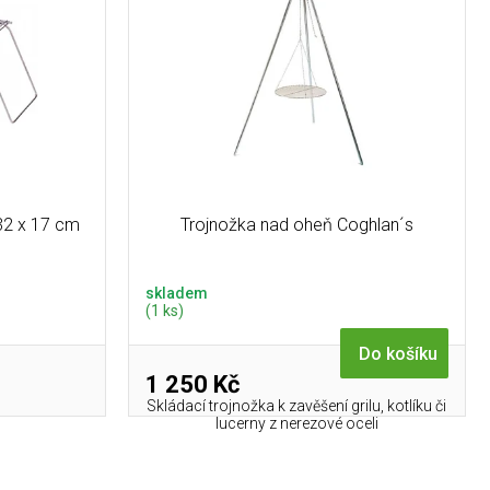
32 x 17 cm
Trojnožka nad oheň Coghlan´s
skladem
(1 ks)
Do košíku
1 250 Kč
Skládací trojnožka k zavěšení grilu, kotlíku či
lucerny z nerezové oceli