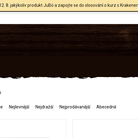
12. 8. jakýkoliv produkt JuBö a zapojte se do slosování o kurz s Krakene
s
me
Nejlevnější
Nejdražší
Nejprodávanější
Abecedně