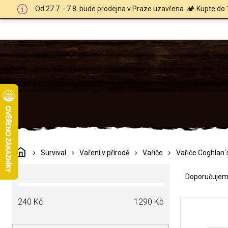
Přejít
Od 27.7. - 7.8. bude prodejna v Praze uzavřena. 🏕️ Kupte do 
na
obsah
Domů
Survival
Vaření v přírodě
Vařiče
Vařiče Coghlan´
Ř
P
a
Doporučuje
o
z
s
e
V
t
240
Kč
1290
Kč
n
ý
r
í
p
a