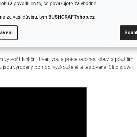
rohu a povolit jen to, co považujete za vhodné.
me za vaši důvěru, tým
BUSHCRAFTshop.cz
é kůže tl 2 mm - voděodolné, stélka z kůže tl. 1mm zaručuje
rovnosti na kůži jsou přirozené pro tento typ kůže a nejsou
avení
Souh
bez membrány ‚BUSH‘ vzhledu, s důrazem na jednoduchost,
 vytvořit funkční, trvanlivou a práce odolnou obuv, s použitím
boty jsou vyrobeny pomocí vyzkoušené a testované ‚Stitchdown‘