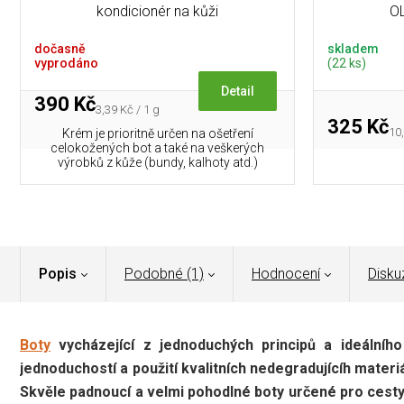
kondicionér na kůži
OL
dočasně
skladem
vyprodáno
(22 ks)
Detail
390 Kč
Měrná
3,39 Kč / 1 g
325 Kč
cena:
Mě
10
Krém je prioritně určen na ošetření
cen
celokožených bot a také na veškerých
výrobků z kůže (bundy, kalhoty atd.)
Popis
Podobné (1)
Hodnocení
Disku
Boty
vycházející z jednoduchých principů a ideálníh
jednoduchostí a použití kvalitních nedegradujícíh mater
Skvěle padnoucí a velmi pohodlné boty určené pro cesty