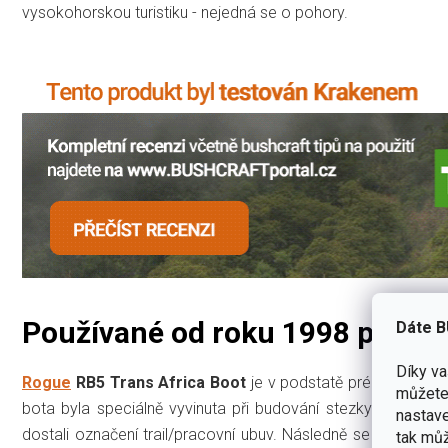
vysokohorskou turistiku - nejedná se o pohory.
Používané od roku 1998 průvod
Dáte B
Díky v
Rogue
RB5 Trans Africa Boot
je v podstatě prémiová ver
můžete 
bota byla speciálně vyvinuta při budování stezky do Káhir
nastave
dostali označení trail/pracovní ubuv. Následně se stali výh
tak můž