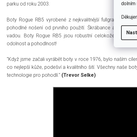
dolním 
parku od roku 2003.
Děkuje
Boty Rogue RB5 vyrobené z nejkvalitnější fullgrain africk
pohodlné nošení od prvního použití. Škrábance a mírné ne
Nast
vadou. Boty Rogue RB5 jsou robustní celokožené boty 
odolnost a pohodlnost!
"Když jsme začali vyrábět boty v roce 1976, bylo naším cílem
co nejlepší kůže, podešví a kvalitního šití. Všechny naše 
technologie pro pohodlí."
(Trevor Selke)