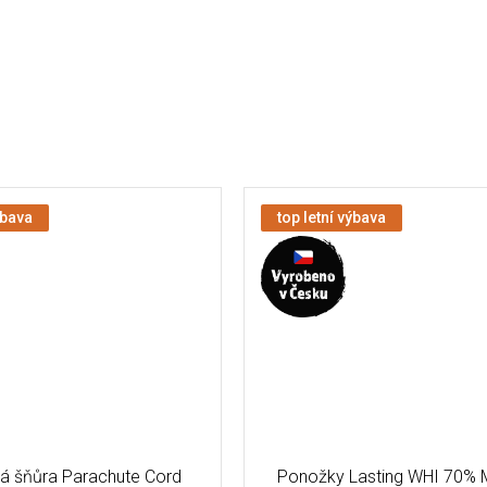
ýbava
top letní výbava
 šňůra Parachute Cord
Ponožky Lasting WHI 70% M