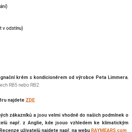
ání)
 v odstínu)
gnační krém s kondicionérem od výrobce Peta Limmera
,
botech RB5 nebo RB2.
éru najdete
ZDE
ých zákazníků a jsou velmi vhodné do našich podmínek o
telů např. z Anglie, kde jsouo vzhledem ke klimatickým
 Recenze uživatelů najdete např. na webu
RAYMEARS.com