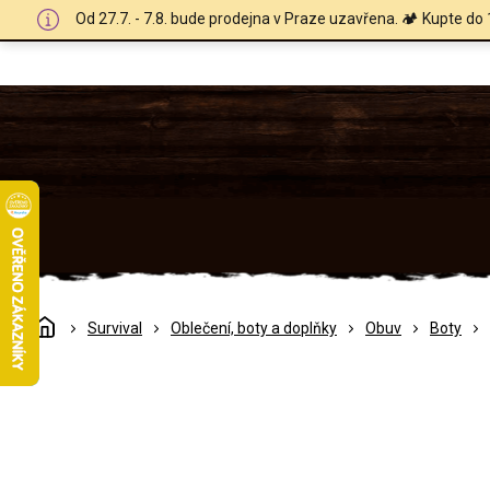
Přejít
Od 27.7. - 7.8. bude prodejna v Praze uzavřena. 🏕️ Kupte do 
na
obsah
Domů
Survival
Oblečení, boty a doplňky
Obuv
Boty