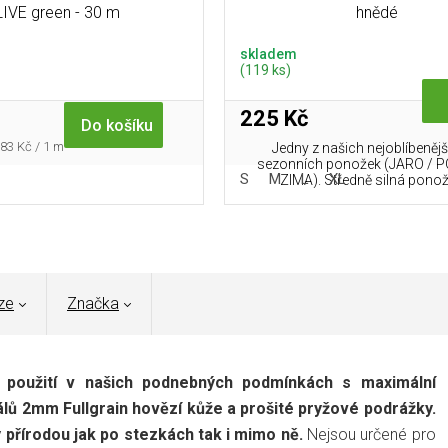
IVE green - 30 m
hnědé
skladem
(119 ks)
225 Kč
Do košíku
rná
,83 Kč / 1 m
Jedny z našich nejoblíbenějš
a:
sezonních ponožek (JARO / P
S
M
L
XL
ZIMA). Středně silná ponož
ze
Značka
o použití v našich podnebných podmínkách s maximální
iálů 2mm Fullgrain hovězí kůže a prošité pryžové podrážky.
 přírodou jak po stezkách tak i mimo ně.
Nejsou určené pro