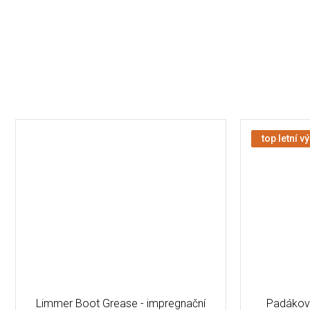
top letní v
Limmer Boot Grease - impregnační
Padáková