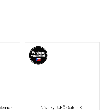
erino -
Návleky JUBÖ Gaiters 3L