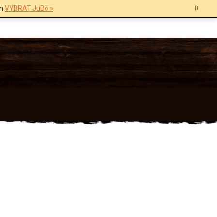
m.
VYBRAT JuBö »