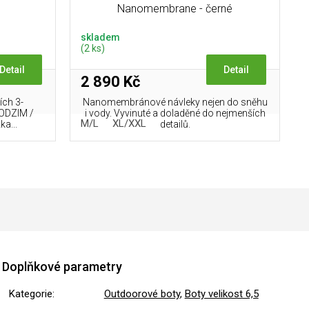
Nanomembrane - černé
skladem
(2 ks)
Detail
Detail
2 890 Kč
ích 3-
Nanomembránové návleky nejen do sněhu
ODZIM /
i vody. Vyvinuté a doladěné do nejmenších
M/L
XL/XXL
ka...
detailů.
Doplňkové parametry
Kategorie
:
Outdoorové boty
,
Boty velikost 6,5