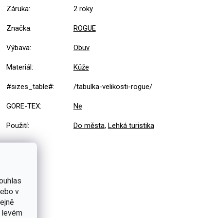
Záruka
:
2 roky
Značka
:
ROGUE
Výbava
:
Obuv
Materiál
:
Kůže
#sizes_table#
:
/tabulka-velikosti-rogue/
GORE-TEX
:
Ne
Použití
:
Do města
,
Lehká turistika
ouhlas
nebo v
tejně
v levém