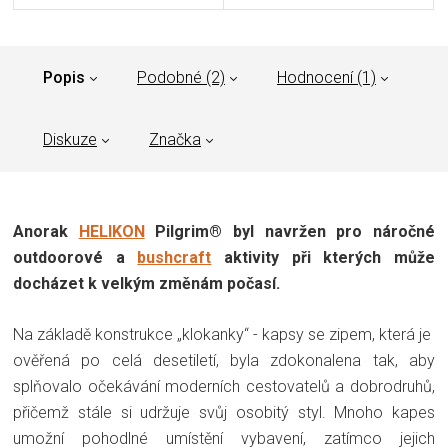
Popis
Podobné (2)
Hodnocení (1)
Diskuze
Značka
Anorak
HELIKON
Pilgrim® byl navržen pro náročné
outdoorové a
bushcraft
aktivity při kterých může
docházet k velkým změnám počasí.
Na základě konstrukce „klokanky“ - kapsy se zipem, která je
ověřená po celá desetiletí, byla zdokonalena tak, aby
splňovalo očekávání moderních cestovatelů a dobrodruhů,
přičemž stále si udržuje svůj osobitý styl. Mnoho kapes
umožní pohodlné umístění vybavení, zatímco jejich