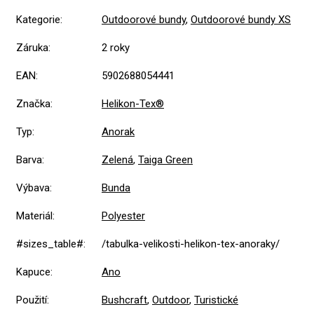
Kategorie
:
Outdoorové bundy
,
Outdoorové bundy XS
Záruka
:
2 roky
EAN
:
5902688054441
Značka
:
Helikon-Tex®
Typ
:
Anorak
Barva
:
Zelená
,
Taiga Green
Výbava
:
Bunda
Materiál
:
Polyester
#sizes_table#
:
/tabulka-velikosti-helikon-tex-anoraky/
Kapuce
:
Ano
Použití
:
Bushcraft
,
Outdoor
,
Turistické