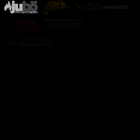
Odebírat newsletter
Vložte svůj e-mail a my vám budeme zasílat informace o
nových produktech na našem e-shopu.
E-mail
Vložením e-mailu souhlasíte s
podmínkami ochrany