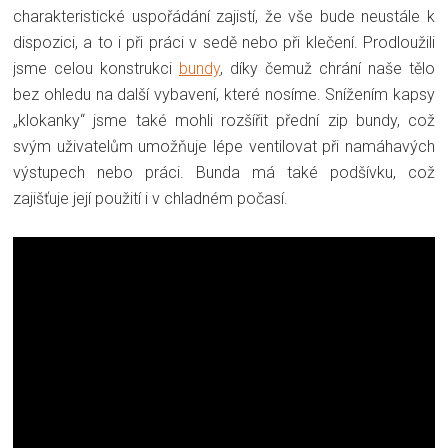
charakteristické uspořádání zajistí, že vše bude neustále k
dispozici, a to i při práci v sedě nebo při klečení. Prodloužili
jsme celou konstrukci
bundy
, díky čemuž chrání naše tělo
bez ohledu na další vybavení, které nosíme. Snížením kapsy
„klokanky“ jsme také mohli rozšířit přední zip bundy, což
svým uživatelům umožňuje lépe ventilovat při namáhavých
výstupech nebo práci. Bunda má také podšívku, což
zajišťuje její použití i v chladném počasí.