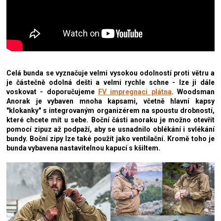
Celá bunda se vyznačuje velmi vysokou odolností proti větru a
je částečně odolná dešti a velmi rychle schne - lze ji dále
voskovat - doporučujeme
FV impregnaci plátna
.
Woodsman
Anorak je vybaven mnoha kapsami, včetně hlavní kapsy
"klokanky" s integrovaným organizérem na spoustu drobností,
které chcete mít u sebe. Boční části anoraku je možno otevřít
pomocí zipuz až podpaží, aby se usnadnilo oblékání i svlékání
bundy. Boční zipy lze také použít jako ventilační. Kromě toho je
bunda vybavena nastavitelnou kapucí s kšiltem.