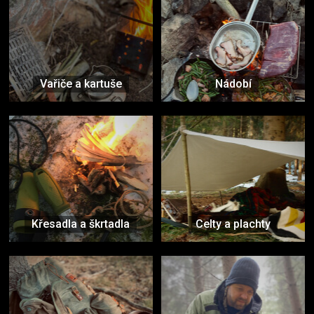
Vařiče a kartuše
Nádobí
Křesadla a škrtadla
Celty a plachty