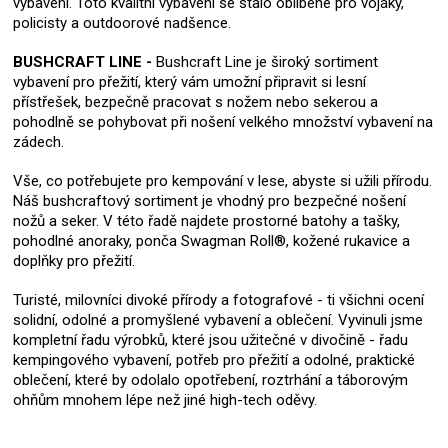
vybavení. Toto kvalitní vybavení se stalo oblíbené pro vojáky,
policisty a outdoorové nadšence.
BUSHCRAFT LINE -
Bushcraft Line je široký sortiment
vybavení pro přežití, který vám umožní připravit si lesní
přístřešek, bezpečně pracovat s nožem nebo sekerou a
pohodlně se pohybovat při nošení velkého množství vybavení na
zádech.
Vše, co potřebujete pro kempování v lese, abyste si užili přírodu.
Náš bushcraftový sortiment je vhodný pro bezpečné nošení
nožů a seker. V této řadě najdete prostorné batohy a tašky,
pohodlné anoraky, ponča Swagman Roll®, kožené rukavice a
doplňky pro přežití.
Turisté, milovníci divoké přírody a fotografové - ti všichni ocení
solidní, odolné a promyšlené vybavení a oblečení. Vyvinuli jsme
kompletní řadu výrobků, které jsou užitečné v divočině - řadu
kempingového vybavení, potřeb pro přežití a odolné, praktické
oblečení, které by odolalo opotřebení, roztrhání a táborovým
ohňům mnohem lépe než jiné high-tech oděvy.