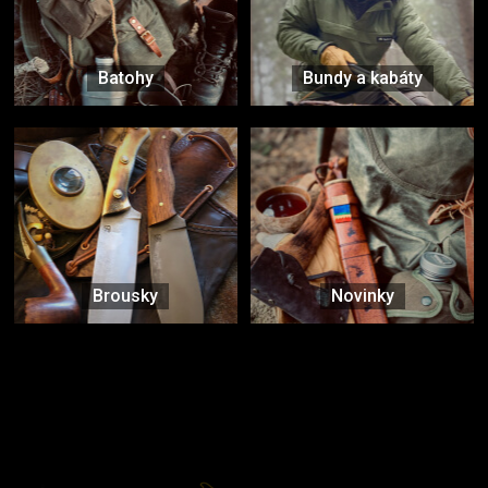
Batohy
Bundy a kabáty
Brousky
Novinky
Značky ověřené samotnou přírodou
další značky