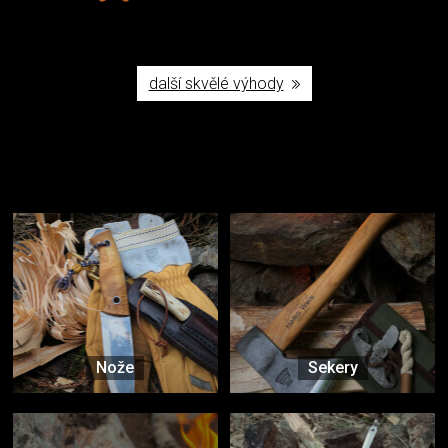
další skvělé výhody
Užijte si to v přírodě
Vybavení, na které spoléháte nejčastěji
Nože
Sekery