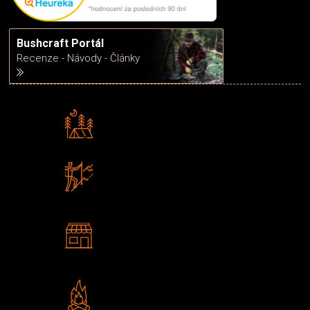
Bushcraft Portál
Recenze - Návody - Články
Rádi předáváme zkušenosti
Poradíme vám s výběrem
Zboží sami testujeme
U nás nekoupíte „zajíce v pytli“
2 kamenné prodejny
Navštivte nás v Praze a
Šumperku
Vlastní značka JuBö
Poctivá ruční výroba v ČR