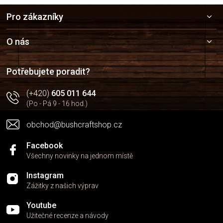
Z
Pro zákazníky
á
p
a
O nás
t
í
Potřebujete poradit?
(+420)
605 011 644
(Po - Pá 9 - 16 hod.)
obchod@bushcraftshop.cz
Facebook
Všechny novinky na jednom místě
Instagram
Zážitky z našich výprav
Youtube
Užitečné recenze a návody