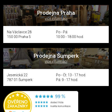
Prodejna Praha
více informací
Na Václavce 28
Po - Pá:
150 00 Praha 5
10:00 - 18:00 hod.
Prodejna Šumperk
více informací
Jesenická 22
Po - Čt: 13 - 17 hod.
787 01 Šumperk
Pá: 9 - 17 hod.