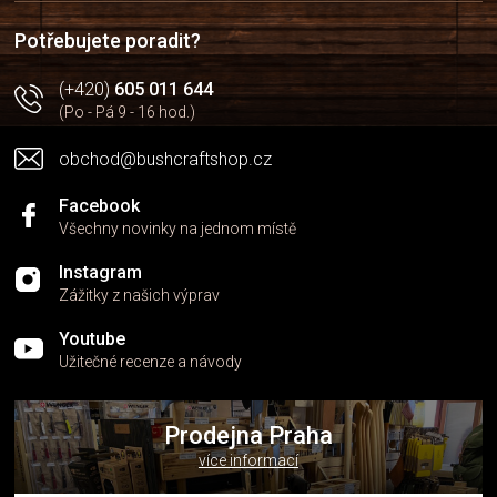
t
í
í
p
Potřebujete poradit?
r
v
(+420)
605 011 644
k
(Po - Pá 9 - 16 hod.)
y
v
obchod@bushcraftshop.cz
ý
p
i
Facebook
s
Všechny novinky na jednom místě
u
Instagram
Zážitky z našich výprav
Youtube
Užitečné recenze a návody
Prodejna Praha
více informací