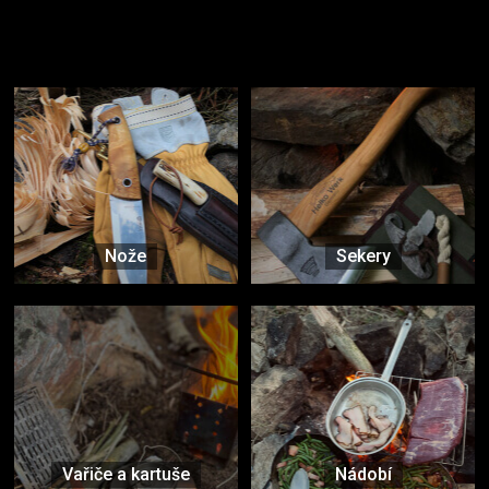
Užijte si to v přírodě
Vybavení, na které spoléháte nejčastěji
Nože
Sekery
Vařiče a kartuše
Nádobí