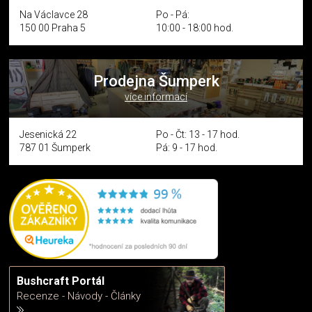
Na Václavce 28
Po - Pá:
150 00 Praha 5
10:00 - 18:00 hod.
Prodejna Šumperk
více informací
Jesenická 22
Po - Čt: 13 - 17 hod.
787 01 Šumperk
Pá: 9 - 17 hod.
Bushcraft Portál
Recenze - Návody - Články