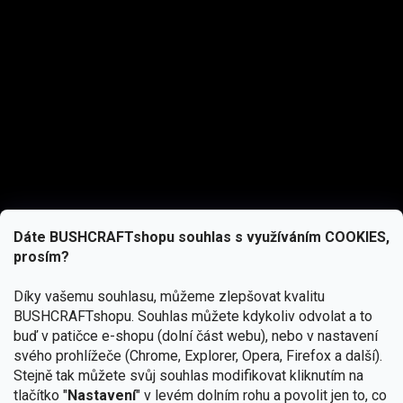
Dáte BUSHCRAFTshopu souhlas s využíváním COOKIES,
prosím?
Díky vašemu souhlasu, můžeme zlepšovat kvalitu
BUSHCRAFTshopu.
Souhlas můžete kdykoliv odvolat a to
buď v patičce e-shopu (dolní část webu), nebo v nastavení
svého prohlížeče (Chrome, Explorer, Opera, Firefox a další).
Stejně tak můžete svůj souhlas modifikovat kliknutím na
tlačítko "
Nastavení
" v levém dolním rohu a povolit jen to, co