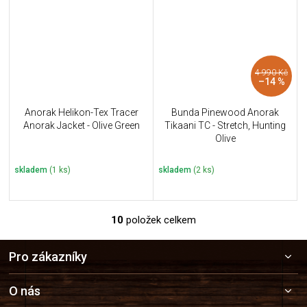
4 990 Kč
–14 %
Anorak Helikon-Tex Tracer
Bunda Pinewood Anorak
Anorak Jacket - Olive Green
Tikaani TC - Stretch, Hunting
Olive
skladem
(1 ks)
skladem
(2 ks)
10
položek celkem
O
v
Z
l
Pro zákazníky
á
á
p
d
a
a
O nás
c