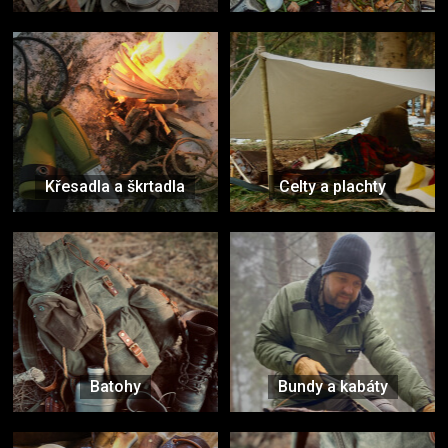
Křesadla a škrtadla
Celty a plachty
Batohy
Bundy a kabáty