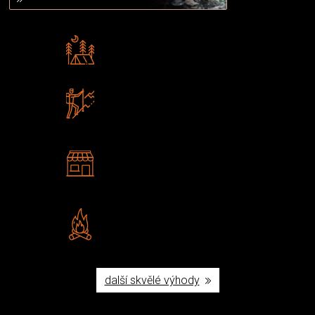
Rádi předáváme zkušenosti
Poradíme vám s výběrem
Zboží sami testujeme
U nás nekoupíte „zajíce v pytli“
2 kamenné prodejny
Navštivte nás v Praze a
Šumperku
Vlastní značka JuBö
Poctivá ruční výroba v ČR
další skvělé výhody