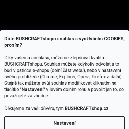
Dáte BUSHCRAFTshopu souhlas s využíváním COOKIES,
prosím?
Díky vašemu souhlasu, můžeme zlepšovat kvalitu
BUSHCRAFTshopu.
Souhlas můžete kdykoliv odvolat a to
buď v patičce e-shopu (dolní část webu), nebo v nastavení
svého prohlížeče (Chrome, Explorer, Opera, Firefox a další).
Stejně tak můžete svůj souhlas modifikovat kliknutím na
tlačítko "
Nastavení
" v levém dolním rohu a povolit jen to, co
Přihlásit se
považujete za vhodné.
Vložením e-mailu souhlasíte s
Děkujeme za vaši důvěru, tým
BUSHCRAFTshop.cz
podmínkami ochrany osobních údajů
Nastavení