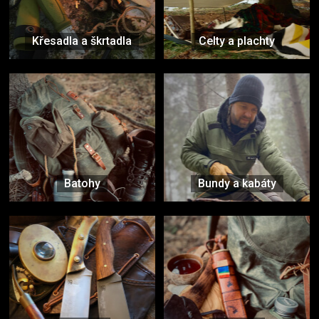
Křesadla a škrtadla
Celty a plachty
Batohy
Bundy a kabáty