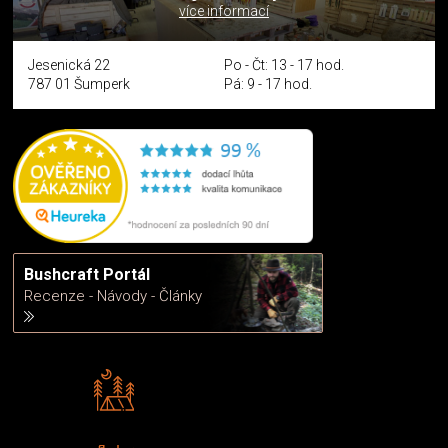
více informací
Jesenická 22
Po - Čt: 13 - 17 hod.
787 01 Šumperk
Pá: 9 - 17 hod.
Bushcraft Portál
Recenze - Návody - Články
Rádi předáváme zkušenosti
Poradíme vám s výběrem