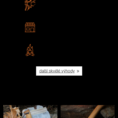
Zboží sami testujeme
U nás nekoupíte „zajíce v pytli“
2 kamenné prodejny
Navštivte nás v Praze a
Šumperku
Vlastní značka JuBö
Poctivá ruční výroba v ČR
další skvělé výhody
Užijte si to v přírodě
Vybavení, na které spoléháte nejčastěji