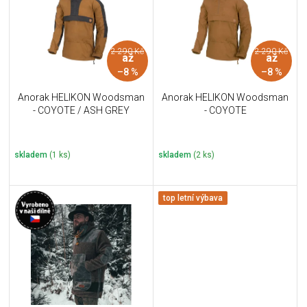
i
k
s
t
p
ů
r
2 290 Kč
2 290 Kč
až
až
o
–8 %
–8 %
d
u
Anorak HELIKON Woodsman
Anorak HELIKON Woodsman
k
- COYOTE / ASH GREY
- COYOTE
t
ů
skladem
(1 ks)
skladem
(2 ks)
top letní výbava