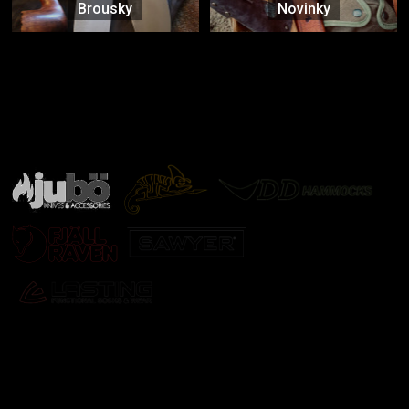
Brousky
Novinky
Značky ověřené samotnou přírodou
další značky