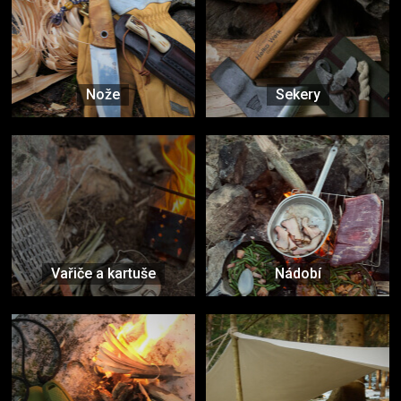
Nože
Sekery
Vařiče a kartuše
Nádobí