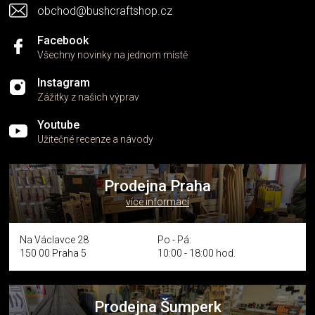
obchod@bushcraftshop.cz
ý
p
i
Facebook
s
Všechny novinky na jednom místě
u
Instagram
Zážitky z našich výprav
Youtube
Užitečné recenze a návody
Prodejna Praha
více informací
Na Václavce 28
Po - Pá:
150 00 Praha 5
10:00 - 18:00 hod.
Prodejna Šumperk