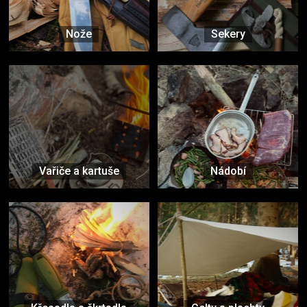
Nože
Sekery
Vařiče a kartuše
Nádobí