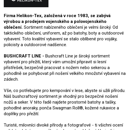
Firma Helikon-Tex, založená v roce 1983, se zabývá
výrobou a prodejem vojenského a polovojenského
oblečení.
Sortiment nabízeného oblečení je velmi široký. Od
taktického oblečení, uniforem, až po batohy, boty a outdoorové
vybavení. Toto kvalitní vybavení se stalo oblíbené pro vojáky,
policisty a outdoorové nadšence.
BUSHCRAFT LINE -
Bushcraft Line je široký sortiment
vybavení pro přežití, který vám umožní připravit si lesní
přístřešek, bezpečně pracovat s nožem nebo sekerou a
pohodlně se pohybovat při nošení velkého množství vybavení na
zádech.
Vše, co potřebujete pro kempování v lese, abyste si užili přírodu.
Náš bushcraftový sortiment je vhodný pro bezpečné nošení
nožů a seker. V této řadě najdete prostorné batohy a tašky,
pohodlné anoraky, ponča Swagman Roll®, kožené rukavice a
doplňky pro přežití.
Turisté, milovníci divoké přírody a fotografové - ti všichni ocení