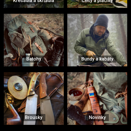
Křesadla a škrtadla
Celty a plachty
Batohy
Bundy a kabáty
Brousky
Novinky