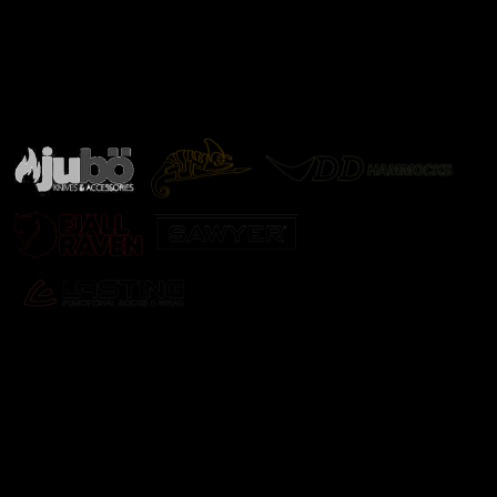
Značky ověřené samotnou přírodou
další značky
Odebírat newsletter
Vložte svůj e-mail a my vám budeme zasílat informace o