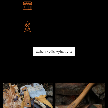
2 kamenné prodejny
Navštivte nás v Praze a
Šumperku
Vlastní značka JuBö
Poctivá ruční výroba v ČR
další skvělé výhody
Užijte si to v přírodě
Vybavení, na které spoléháte nejčastěji