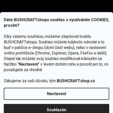
Dáte BUSHCRAFTshopu souhlas s využíváním COOKIES,
prosím?
Díky vašemu souhlasu, můžeme zlepšovat kvalitu
BUSHCRAFTshopu.
Souhlas můžete kdykoliv odvolat a to
buď v patičce e-shopu (dolní část webu), nebo v nastavení
svého prohlížeče (Chrome, Explorer, Opera, Firefox a další).
Stejně tak můžete svůj souhlas modifikovat kliknutím na
tlačítko "
Nastavení
" v levém dolním rohu a povolit jen to, co
Přihlásit se
považujete za vhodné.
Vložením e-mailu souhlasíte s
Děkujeme za vaši důvěru, tým
BUSHCRAFTshop.cz
podmínkami ochrany osobních údajů
Nastavení
Od 27.7. - 7.8. bude prodejna v Praze uzavřena.
Copyright 2026
BUSHCRAFTshop.cz
. Všechna práva
🏕️ Kupte do 12. 8. jakýkoliv produkt JuBö a
vyhrazena.
Upravit nastavení cookies
zapojte se do slosování o kurz s
Souhlasím
Krakenem.
VYBRAT JuBö »