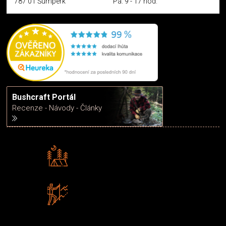
787 01 Šumperk
Pá: 9 - 17 hod.
Bushcraft Portál
Recenze - Návody - Články
Rádi předáváme zkušenosti
Poradíme vám s výběrem
Zboží sami testujeme
U nás nekoupíte „zajíce v pytli“