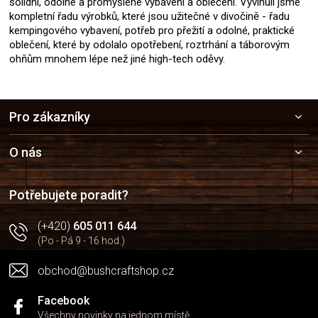
solidní, odolné a promyšlené vybavení a oblečení. Vyvinuli jsme
kompletní řadu výrobků, které jsou užitečné v divočině - řadu
kempingového vybavení, potřeb pro přežití a odolné, praktické
oblečení, které by odolalo opotřebení, roztrhání a táborovým
ohňům mnohem lépe než jiné high-tech oděvy.
Z
Pro zákazníky
á
p
a
O nás
t
í
Potřebujete poradit?
(+420)
605 011 644
(Po - Pá 9 - 16 hod.)
obchod@bushcraftshop.cz
Facebook
Všechny novinky na jednom místě