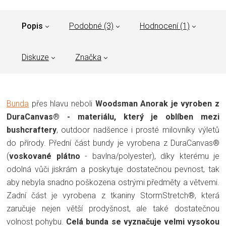
Popis
Podobné (3)
Hodnocení (1)
Diskuze
Značka
Bunda
přes hlavu neboli
Woodsman Anorak je vyroben z
DuraCanvas® - materiálu, který je oblíben mezi
bushcraftery
, outdoor nadšence i prosté milovníky výletů
do přírody. Přední část bundy je vyrobena z DuraCanvas®
(
voskované plátno
- bavlna/polyester), díky kterému je
odolná vůči jiskrám a poskytuje dostatečnou pevnost, tak
aby nebyla snadno poškozena ostrými předměty a větvemi.
Zadní část je vyrobena z tkaniny StormStretch®, která
zaručuje nejen větší prodyšnost, ale také dostatečnou
volnost pohybu.
Celá bunda se vyznačuje velmi vysokou