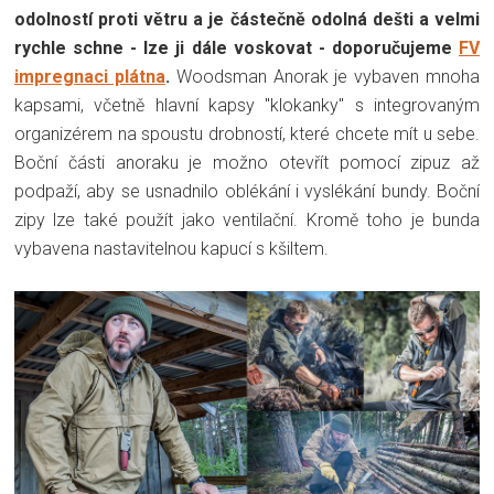
odolností proti větru a je částečně odolná dešti a velmi
rychle schne - lze ji dále voskovat - doporučujeme
FV
impregnaci plátna
.
Woodsman Anorak je vybaven mnoha
kapsami, včetně hlavní kapsy "klokanky" s integrovaným
organizérem na spoustu drobností, které chcete mít u sebe.
Boční části anoraku je možno otevřít pomocí zipuz až
podpaží, aby se usnadnilo oblékání i vyslékání bundy. Boční
zipy lze také použít jako ventilační. Kromě toho je bunda
vybavena nastavitelnou kapucí s kšiltem.