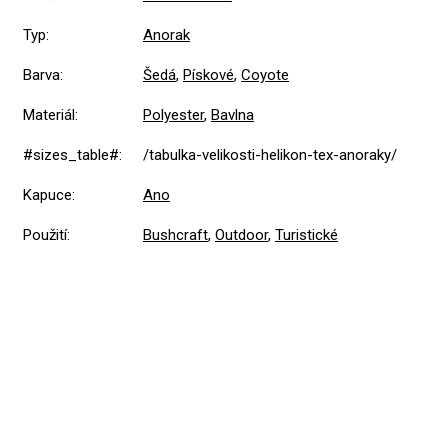
Typ
:
Anorak
Barva
:
Šedá
,
Pískové
,
Coyote
Materiál
:
Polyester
,
Bavlna
#sizes_table#
:
/tabulka-velikosti-helikon-tex-anoraky/
Kapuce
:
Ano
Použití
:
Bushcraft
,
Outdoor
,
Turistické
5,0
Průměrné
1 hodnocení
hodnocení