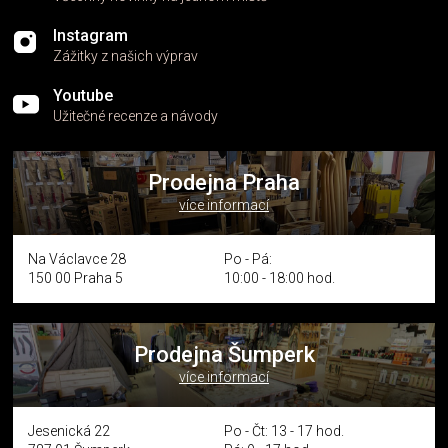
Instagram
Zážitky z našich výprav
Youtube
Užitečné recenze a návody
Prodejna Praha
více informací
Na Václavce 28
Po - Pá:
150 00 Praha 5
10:00 - 18:00 hod.
Prodejna Šumperk
více informací
Jesenická 22
Po - Čt: 13 - 17 hod.