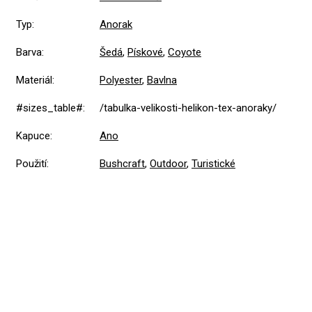
Typ
:
Anorak
Barva
:
Šedá
,
Pískové
,
Coyote
Materiál
:
Polyester
,
Bavlna
#sizes_table#
:
/tabulka-velikosti-helikon-tex-anoraky/
Kapuce
:
Ano
Použití
:
Bushcraft
,
Outdoor
,
Turistické
5,0
Průměrné
1 hodnocení
hodnocení