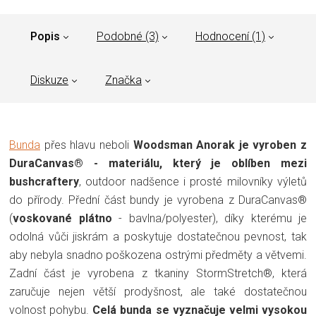
Popis
Podobné (3)
Hodnocení (1)
Diskuze
Značka
Bunda
přes hlavu neboli
Woodsman Anorak je vyroben z
DuraCanvas® - materiálu, který je oblíben mezi
bushcraftery
, outdoor nadšence i prosté milovníky výletů
do přírody. Přední část bundy je vyrobena z DuraCanvas®
(
voskované plátno
- bavlna/polyester), díky kterému je
odolná vůči jiskrám a poskytuje dostatečnou pevnost, tak
aby nebyla snadno poškozena ostrými předměty a větvemi.
Zadní část je vyrobena z tkaniny StormStretch®, která
zaručuje nejen větší prodyšnost, ale také dostatečnou
volnost pohybu.
Celá bunda se vyznačuje velmi vysokou