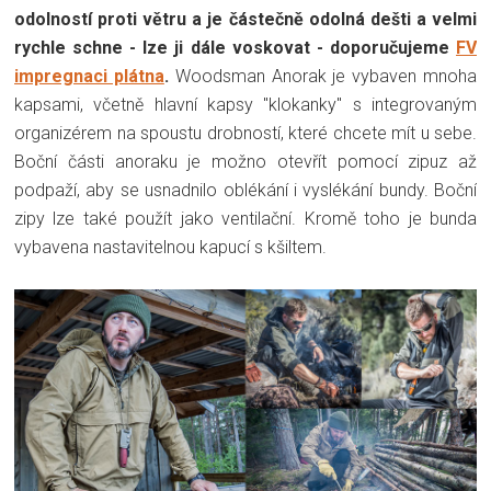
odolností proti větru a je částečně odolná dešti a velmi
rychle schne - lze ji dále voskovat - doporučujeme
FV
impregnaci plátna
.
Woodsman Anorak je vybaven mnoha
kapsami, včetně hlavní kapsy "klokanky" s integrovaným
organizérem na spoustu drobností, které chcete mít u sebe.
Boční části anoraku je možno otevřít pomocí zipuz až
podpaží, aby se usnadnilo oblékání i vyslékání bundy. Boční
zipy lze také použít jako ventilační. Kromě toho je bunda
vybavena nastavitelnou kapucí s kšiltem.