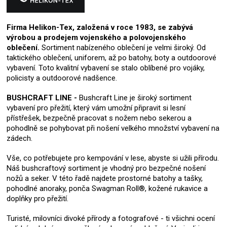
Firma Helikon-Tex, založená v roce 1983, se zabývá
výrobou a prodejem vojenského a polovojenského
oblečení.
Sortiment nabízeného oblečení je velmi široký. Od
taktického oblečení, uniforem, až po batohy, boty a outdoorové
vybavení. Toto kvalitní vybavení se stalo oblíbené pro vojáky,
policisty a outdoorové nadšence.
BUSHCRAFT LINE -
Bushcraft Line je široký sortiment
vybavení pro přežití, který vám umožní připravit si lesní
přístřešek, bezpečně pracovat s nožem nebo sekerou a
pohodlně se pohybovat při nošení velkého množství vybavení na
zádech.
Vše, co potřebujete pro kempování v lese, abyste si užili přírodu.
Náš bushcraftový sortiment je vhodný pro bezpečné nošení
nožů a seker. V této řadě najdete prostorné batohy a tašky,
pohodlné anoraky, ponča Swagman Roll®, kožené rukavice a
doplňky pro přežití.
Turisté, milovníci divoké přírody a fotografové - ti všichni ocení