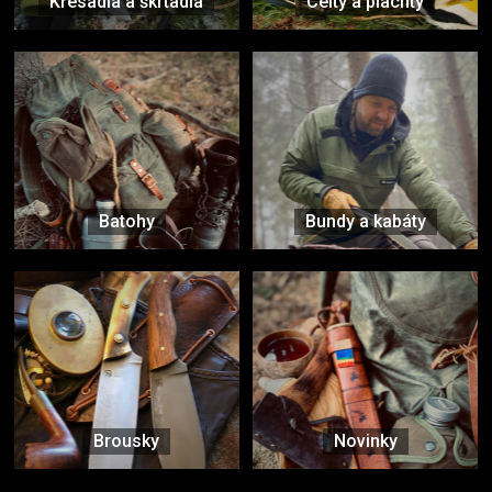
Křesadla a škrtadla
Celty a plachty
Batohy
Bundy a kabáty
Brousky
Novinky