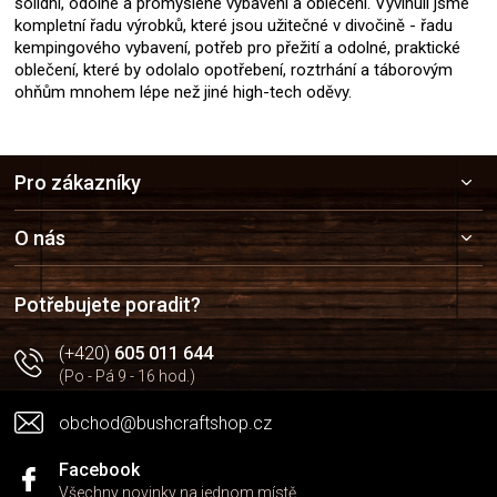
solidní, odolné a promyšlené vybavení a oblečení. Vyvinuli jsme
kompletní řadu výrobků, které jsou užitečné v divočině - řadu
kempingového vybavení, potřeb pro přežití a odolné, praktické
oblečení, které by odolalo opotřebení, roztrhání a táborovým
ohňům mnohem lépe než jiné high-tech oděvy.
Z
Pro zákazníky
á
p
a
O nás
t
í
Potřebujete poradit?
(+420)
605 011 644
(Po - Pá 9 - 16 hod.)
obchod@bushcraftshop.cz
Facebook
Všechny novinky na jednom místě