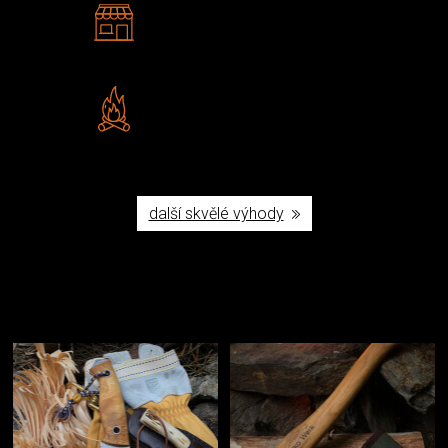
2 kamenné prodejny
Navštivte nás v Praze a
Šumperku
Vlastní značka JuBö
Poctivá ruční výroba v ČR
další skvělé výhody
Užijte si to v přírodě
Vybavení, na které spoléháte nejčastěji