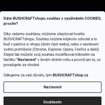
Dáte BUSHCRAFTshopu souhlas s využíváním COOKIES,
prosím?
Díky vašemu souhlasu, můžeme zlepšovat kvalitu
BUSHCRAFTshopu.
Souhlas můžete kdykoliv odvolat a to
buď v patičce e-shopu (dolní část webu), nebo v nastavení
svého prohlížeče (Chrome, Explorer, Opera, Firefox a další).
Stejně tak můžete svůj souhlas modifikovat kliknutím na
tlačítko "
Nastavení
" v levém dolním rohu a povolit jen to, co
Přihlásit se
považujete za vhodné.
Vložením e-mailu souhlasíte s
Děkujeme za vaši důvěru, tým
BUSHCRAFTshop.cz
podmínkami ochrany osobních údajů
Nastavení
Od 27.7. - 7.8. bude prodejna v Praze uzavřena.
Copyright 2026
BUSHCRAFTshop.cz
. Všechna práva
🏕️ Kupte do 12. 8. jakýkoliv produkt JuBö a
vyhrazena.
Upravit nastavení cookies
zapojte se do slosování o kurz s
Souhlasím
Krakenem.
VYBRAT JuBö »