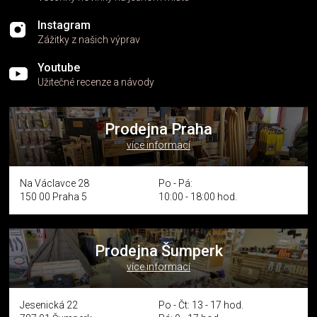
Instagram
Zážitky z našich výprav
Youtube
Užitečné recenze a návody
Prodejna Praha
více informací
Na Václavce 28
Po - Pá:
150 00 Praha 5
10:00 - 18:00 hod.
Prodejna Šumperk
více informací
Jesenická 22
Po - Čt: 13 - 17 hod.