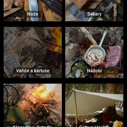
Nože
Sekery
Vařiče a kartuše
Nádobí