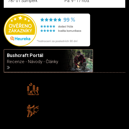
787 01 Šumperk
Pá: 9 - 17 hod.
Bushcraft Portál
Recenze - Návody - Články
Rádi předáváme zkušenosti
Poradíme vám s výběrem
Zboží sami testujeme
U nás nekoupíte „zajíce v pytli“