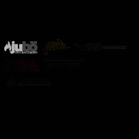
Značky ověřené samotnou přírodou
další značky
Odebírat newsletter
Vložte svůj e-mail a my vám budeme zasílat informace o