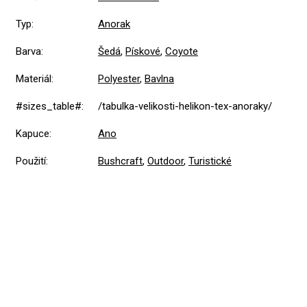
Typ
:
Anorak
Barva
:
Šedá
,
Pískové
,
Coyote
Materiál
:
Polyester
,
Bavlna
#sizes_table#
:
/tabulka-velikosti-helikon-tex-anoraky/
Kapuce
:
Ano
Použití
:
Bushcraft
,
Outdoor
,
Turistické
5,0
Průměrné
1 hodnocení
hodnocení