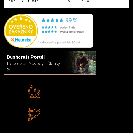
787 01 Šumperk
Pá: 9 - 17 hod.
Bushcraft Portál
Recenze - Návody - Články
Rádi předáváme zkušenosti
Poradíme vám s výběrem
Zboží sami testujeme
U nás nekoupíte „zajíce v pytli“