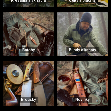
Křesadla a škrtadla
Celty a plachty
Batohy
Bundy a kabáty
Brousky
Novinky