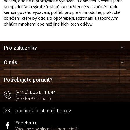
solidní, odolné a promyšlené vybavení a oblečení. Vyvinuli jsme
kompletní řadu výrobků, které jsou užitečné v divočině - řadu
kempingového vybavení, potřeb pro přežití a odolné, praktické
oblečení, které by odolalo opotřebení, roztrhání a táborovým
ohňům mnohem lépe než jiné high-tech oděvy.
Z
Pro zákazníky
á
p
a
O nás
t
í
Potřebujete poradit?
(+420)
605 011 644
(Po - Pá 9 - 16 hod.)
obchod@bushcraftshop.cz
Facebook
Všechny novinky na jednom místě