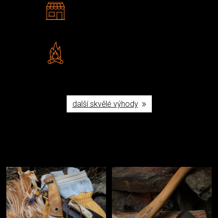
2 kamenné prodejny
Navštivte nás v Praze a
Šumperku
Vlastní značka JuBö
Poctivá ruční výroba v ČR
další skvělé výhody
Užijte si to v přírodě
Vybavení, na které spoléháte nejčastěji