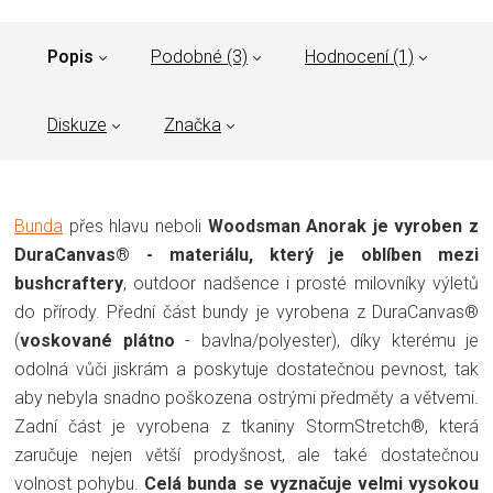
Popis
Podobné (3)
Hodnocení (1)
Diskuze
Značka
Bunda
přes hlavu neboli
Woodsman Anorak je vyroben z
DuraCanvas® - materiálu, který je oblíben mezi
bushcraftery
, outdoor nadšence i prosté milovníky výletů
do přírody. Přední část bundy je vyrobena z DuraCanvas®
(
voskované plátno
- bavlna/polyester), díky kterému je
odolná vůči jiskrám a poskytuje dostatečnou pevnost, tak
aby nebyla snadno poškozena ostrými předměty a větvemi.
Zadní část je vyrobena z tkaniny StormStretch®, která
zaručuje nejen větší prodyšnost, ale také dostatečnou
volnost pohybu.
Celá bunda se vyznačuje velmi vysokou