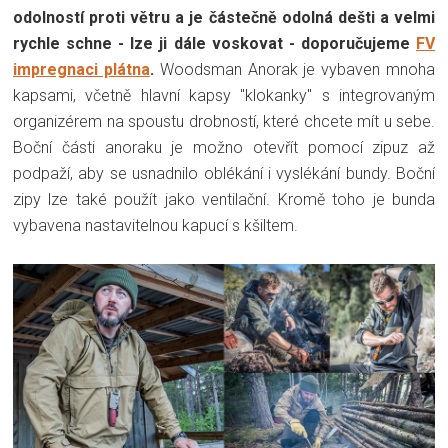
odolností proti větru a je částečně odolná dešti a velmi
rychle schne - lze ji dále voskovat - doporučujeme
FV
impregnaci plátna
.
Woodsman Anorak je vybaven mnoha
kapsami, včetně hlavní kapsy "klokanky" s integrovaným
organizérem na spoustu drobností, které chcete mít u sebe.
Boční části anoraku je možno otevřít pomocí zipuz až
podpaží, aby se usnadnilo oblékání i vyslékání bundy. Boční
zipy lze také použít jako ventilační. Kromě toho je bunda
vybavena nastavitelnou kapucí s kšiltem.