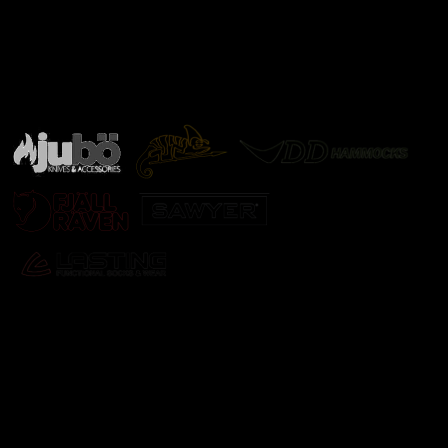
Značky ověřené samotnou přírodou
další značky
Odebírat newsletter
Vložte svůj e-mail a my vám budeme zasílat informace o