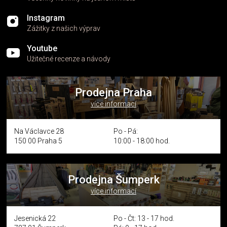
Instagram
Zážitky z našich výprav
Youtube
Užitečné recenze a návody
Prodejna Praha
více informací
Na Václavce 28
Po - Pá:
150 00 Praha 5
10:00 - 18:00 hod.
Prodejna Šumperk
více informací
Jesenická 22
Po - Čt: 13 - 17 hod.