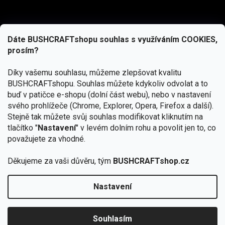
Dáte BUSHCRAFTshopu souhlas s využíváním COOKIES,
prosím?
Díky vašemu souhlasu, můžeme zlepšovat kvalitu
BUSHCRAFTshopu.
Souhlas můžete kdykoliv odvolat a to
buď v patičce e-shopu (dolní část webu), nebo v nastavení
svého prohlížeče (Chrome, Explorer, Opera, Firefox a další).
Stejně tak můžete svůj souhlas modifikovat kliknutím na
tlačítko "
Nastavení
" v levém dolním rohu a povolit jen to, co
Přihlásit se
považujete za vhodné.
Vložením e-mailu souhlasíte s
Děkujeme za vaši důvěru, tým
BUSHCRAFTshop.cz
podmínkami ochrany osobních údajů
Nastavení
Od 27.7. - 7.8. bude prodejna v Praze uzavřena.
Copyright 2026
BUSHCRAFTshop.cz
. Všechna práva
🏕️ Kupte do 12. 8. jakýkoliv produkt JuBö a
vyhrazena.
Upravit nastavení cookies
zapojte se do slosování o kurz s
Souhlasím
Krakenem.
VYBRAT JuBö »