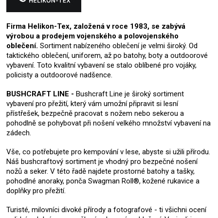
Firma Helikon-Tex, založená v roce 1983, se zabývá
výrobou a prodejem vojenského a polovojenského
oblečení.
Sortiment nabízeného oblečení je velmi široký. Od
taktického oblečení, uniforem, až po batohy, boty a outdoorové
vybavení. Toto kvalitní vybavení se stalo oblíbené pro vojáky,
policisty a outdoorové nadšence.
BUSHCRAFT LINE -
Bushcraft Line je široký sortiment
vybavení pro přežití, který vám umožní připravit si lesní
přístřešek, bezpečně pracovat s nožem nebo sekerou a
pohodlně se pohybovat při nošení velkého množství vybavení na
zádech.
Vše, co potřebujete pro kempování v lese, abyste si užili přírodu.
Náš bushcraftový sortiment je vhodný pro bezpečné nošení
nožů a seker. V této řadě najdete prostorné batohy a tašky,
pohodlné anoraky, ponča Swagman Roll®, kožené rukavice a
doplňky pro přežití.
Turisté, milovníci divoké přírody a fotografové - ti všichni ocení