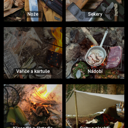
Nože
Sekery
Vařiče a kartuše
Nádobí