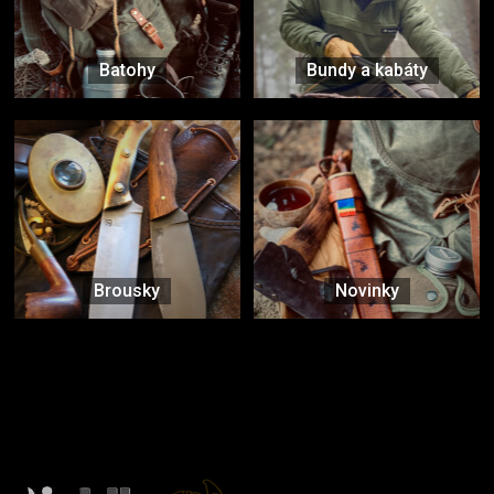
Batohy
Bundy a kabáty
Brousky
Novinky
Značky ověřené samotnou přírodou
další značky