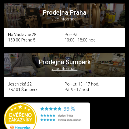
Prodejna Praha
více informací
Na Václavce 28
Po - Pá:
150 00 Praha 5
10:00 - 18:00 hod.
Prodejna Šumperk
více informací
Jesenická 22
Po - Čt: 13 - 17 hod.
787 01 Šumperk
Pá: 9 - 17 hod.