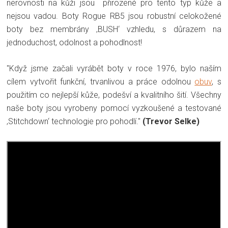
nerovnosti na kůži jsou přirozené pro tento typ kůže a
nejsou vadou. Boty Rogue RB5 jsou robustní celokožené
boty bez membrány ‚BUSH‘ vzhledu, s důrazem na
jednoduchost, odolnost a pohodlnost!
"Když jsme začali vyrábět boty v roce 1976, bylo naším
cílem vytvořit funkční, trvanlivou a práce odolnou
obuv
, s
použitím co nejlepší kůže, podešví a kvalitního šití. Všechny
naše boty jsou vyrobeny pomocí vyzkoušené a testované
‚Stitchdown‘ technologie pro pohodlí."
(Trevor Selke)