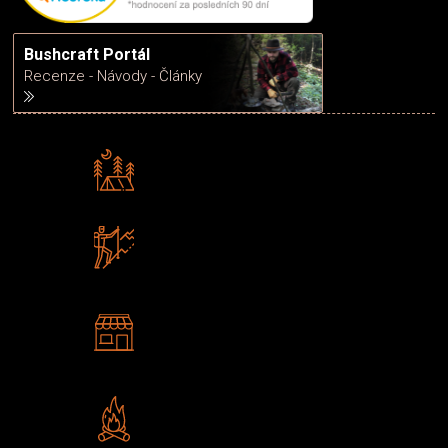
Bushcraft Portál
Recenze - Návody - Články
Rádi předáváme zkušenosti
Poradíme vám s výběrem
Zboží sami testujeme
U nás nekoupíte „zajíce v pytli“
2 kamenné prodejny
Navštivte nás v Praze a
Šumperku
Vlastní značka JuBö
Poctivá ruční výroba v ČR