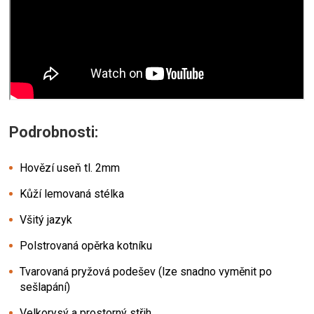
Podrobnosti:
Hovězí useň tl. 2mm
Kůží lemovaná stélka
Všitý jazyk
Polstrovaná opěrka kotníku
Tvarovaná pryžová podešev (lze snadno vyměnit po
sešlapání)
Velkorysý a prostorný střih