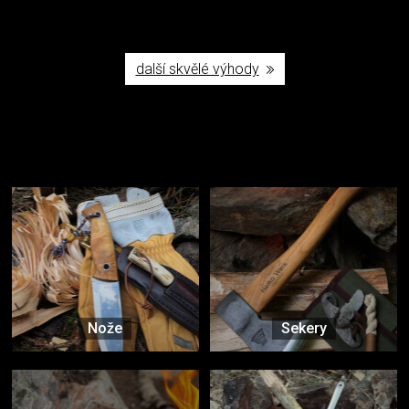
další skvělé výhody
Užijte si to v přírodě
Vybavení, na které spoléháte nejčastěji
Nože
Sekery