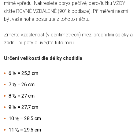
mírně vpředu. Nakreslete obrys pečlivě, pero/tužku VŽDY
držte ROVNĚ VZDÁLENĚ (90° k podlaze). Při měření nesmí
být vaše noha posunuta z tohoto náčrtu.
Změřte vzdálenost (v centimetrech) mezi přední linií špičky a
zadní linií paty a uveďte tuto míru.
Určení velikosti dle délky chodidla
6 ½ = 25,2 cm
7 ½ = 26 cm
8 ½ = 27 cm
9 ½ = 27,7 cm
10 ½ = 28,5 cm
11 ½ = 29,5 cm