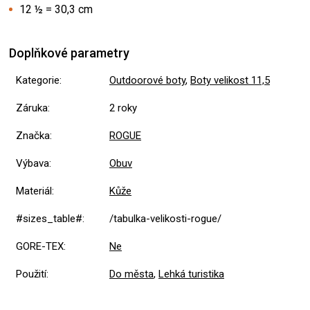
12 ½ = 30,3 cm
Doplňkové parametry
Kategorie
:
Outdoorové boty
,
Boty velikost 11,5
Záruka
:
2 roky
Značka
:
ROGUE
Výbava
:
Obuv
Materiál
:
Kůže
#sizes_table#
:
/tabulka-velikosti-rogue/
GORE-TEX
:
Ne
Použití
:
Do města
,
Lehká turistika