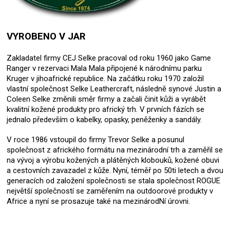
VYROBENO V JAR
Zakladatel firmy CEJ Selke pracoval od roku 1960 jako Game
Ranger v rezervaci Mala Mala připojené k národnímu parku
Kruger v jihoafrické republice. Na začátku roku 1970 založil
vlastní společnost Selke Leathercraft, následně synové Justin a
Coleen Selke změnili směr firmy a začali činit kůži a vyrábět
kvalitní kožené produkty pro africký trh. V prvních fázích se
jednalo především o kabelky, opasky, peněženky a sandály.
V roce 1986 vstoupil do firmy Trevor Selke a posunul
společnost z afrického formátu na mezinárodní trh a zaměřil se
na vývoj a výrobu kožených a plátěných klobouků, kožené obuvi
a cestovních zavazadel z kůže. Nyní, téměř po 50ti letech a dvou
generacích od založení společnosti se stala společnost ROGUE
největší společností se zaměřením na outdoorové produkty v
Africe a nyní se prosazuje také na mezinárodNí úrovni.