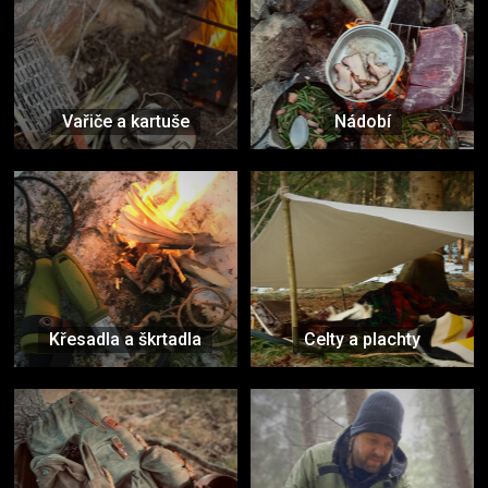
Vařiče a kartuše
Nádobí
Křesadla a škrtadla
Celty a plachty