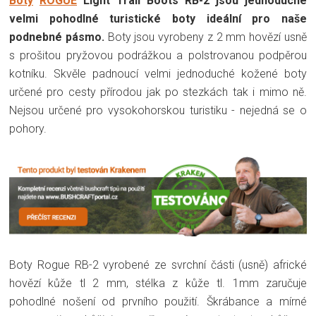
Boty
ROGUE
Light Trail Boots RB-2 jsou jednoduché
velmi pohodlné turistické boty ideální pro naše
podnebné pásmo.
Boty jsou vyrobeny z 2 mm hovězí usně
s prošitou pryžovou podrážkou a polstrovanou podpěrou
kotníku. Skvěle padnoucí velmi jednoduché kožené boty
určené pro cesty přírodou jak po stezkách tak i mimo ně.
Nejsou určené pro vysokohorskou turistiku - nejedná se o
pohory.
Boty Rogue RB-2 vyrobené ze svrchní části (usně) africké
hovězí kůže tl 2 mm, stélka z kůže tl. 1mm zaručuje
pohodlné nošení od prvního použití. Škrábance a mírné