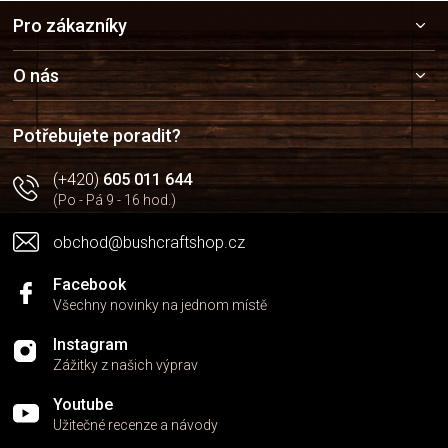
Z
Pro zákazníky
á
p
a
O nás
t
í
Potřebujete poradit?
(+420)
605 011 644
(Po - Pá 9 - 16 hod.)
obchod@bushcraftshop.cz
Facebook
Všechny novinky na jednom místě
Instagram
Zážitky z našich výprav
Youtube
Užitečné recenze a návody