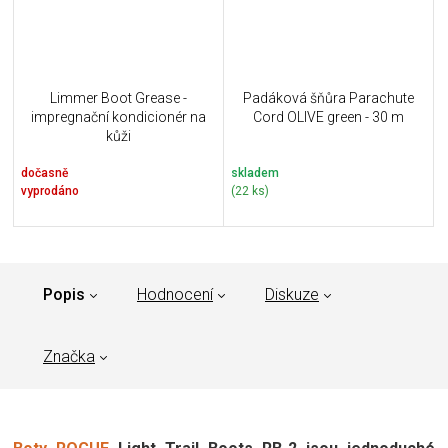
Limmer Boot Grease -
Padáková šňůra Parachute
impregnační kondicionér na
Cord OLIVE green - 30 m
kůži
dočasně
skladem
vyprodáno
(22 ks)
Popis
Hodnocení
Diskuze
Značka