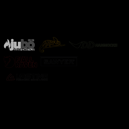
Značky ověřené samotnou přírodou
další značky
Odebírat newsletter
Vložte svůj e-mail a my vám budeme zasílat informace o