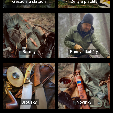
Křesadla a škrtadla
Celty a plachty
Batohy
Bundy a kabáty
Brousky
Novinky