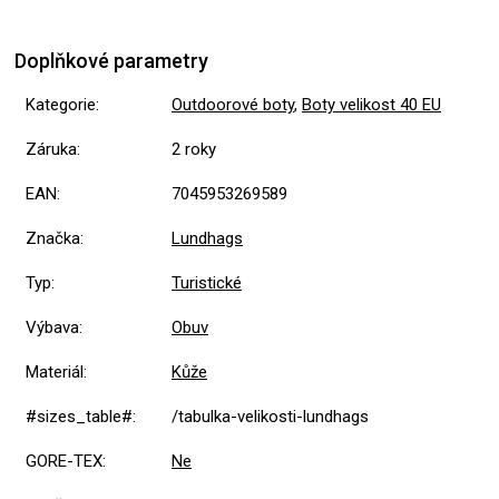
Doplňkové parametry
Kategorie
:
Outdoorové boty
,
Boty velikost 40 EU
Záruka
:
2 roky
EAN
:
7045953269589
Značka
:
Lundhags
Typ
:
Turistické
Výbava
:
Obuv
Materiál
:
Kůže
#sizes_table#
:
/tabulka-velikosti-lundhags
GORE-TEX
:
Ne