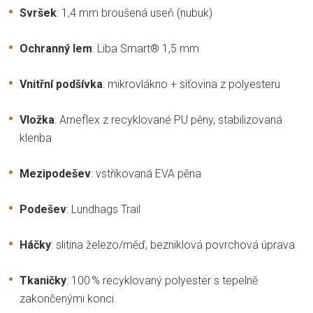
Svršek
: 1,4 mm broušená useň (nubuk)
Ochranný lem
: Liba Smart® 1,5 mm
Vnitřní podšívka
: mikrovlákno + síťovina z polyesteru
Vložka
: Arneflex z recyklované PU pěny, stabilizovaná
klenba
Mezipodešev
: vstřikovaná EVA pěna
Podešev
: Lundhags Trail
Háčky
: slitina železo/měď, bezniklová povrchová úprava
Tkaničky
: 100 % recyklovaný polyester s tepelně
zakončenými konci