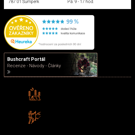
787 01 Šumperk
Pá: 9 - 17 hod.
Bushcraft Portál
Recenze - Návody - Články
Rádi předáváme zkušenosti
Poradíme vám s výběrem
Zboží sami testujeme
U nás nekoupíte „zajíce v pytli“