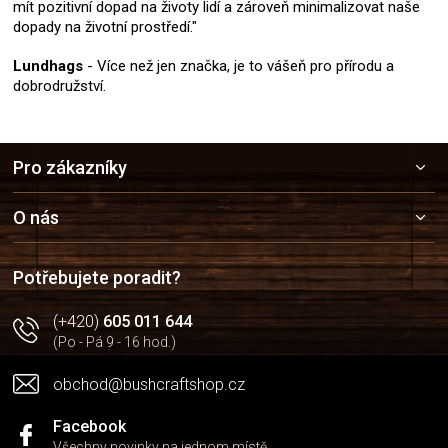
mít pozitivní dopad na životy lidí a zároveň minimalizovat naše
dopady na životní prostředí."
Lundhags
- Více než jen značka, je to vášeň pro přírodu a
dobrodružství.
Z
Pro zákazníky
á
p
a
O nás
t
í
Potřebujete poradit?
(+420)
605 011 644
(Po - Pá 9 - 16 hod.)
obchod@bushcraftshop.cz
Facebook
Všechny novinky na jednom místě