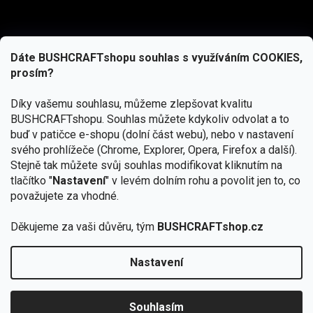
Dáte BUSHCRAFTshopu souhlas s využíváním COOKIES,
prosím?
Díky vašemu souhlasu, můžeme zlepšovat kvalitu
BUSHCRAFTshopu.
Souhlas můžete kdykoliv odvolat a to
buď v patičce e-shopu (dolní část webu), nebo v nastavení
svého prohlížeče (Chrome, Explorer, Opera, Firefox a další).
Stejně tak můžete svůj souhlas modifikovat kliknutím na
tlačítko "
Nastavení
" v levém dolním rohu a povolit jen to, co
Přihlásit se
považujete za vhodné.
Vložením e-mailu souhlasíte s
podmínkami ochrany osobních údajů
Děkujeme za vaši důvěru, tým
BUSHCRAFTshop.cz
Nastavení
Od 27.7. - 7.8. bude prodejna v Praze uzavřena.
Copyright 2026
BUSHCRAFTshop.cz
. Všechna práva
🏕️ Kupte do 12. 8. jakýkoliv produkt JuBö a
vyhrazena.
Upravit nastavení cookies
zapojte se do slosování o kurz s
Souhlasím