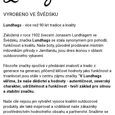
VYROBENO VE ŠVÉDSKU
Lundhags
- více než 90 let tradice a kvality
Založená v roce 1932 švecem Jonasem Lundhagem ve
Švédsku, značka
Lundhags
se stala synonymem pro pohodlí,
funkčnost a kvalitu. Naše boty, původně prodávané místním
milovníkům přírody v Jämtlandu, jsou dnes ikonou v oblasti
outdoorového vybavení.
Filozofie značky spočívá v předávání znalostí a tradic z
generace na generaci, přičemž klíčové hodnoty jako funkčnost a
trvanlivost jsou stále v centru zájmu značky. "
V Lundhags
věříme, že naše dědictví a hodnoty - autentičnost, severský
charakter, udržitelnost a funkčnost - tvoří základ pro silnou
a stabilní značku.
Naše cíle nejsou jen vytvářet vysoce kvalitní outdoorové
produkty, ale také inspirovat a vzdělávat naše zákazníky
prostřednictvím hodnotného obsahu a partnerství. Snažíme se