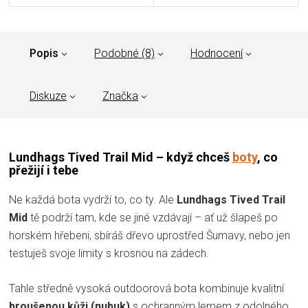
Popis
Podobné (8)
Hodnocení
Diskuze
Značka
Lundhags Tived Trail Mid – když chceš
boty
, co
přežijí i tebe
Ne každá bota vydrží to, co ty. Ale
Lundhags Tived Trail
Mid
tě podrží tam, kde se jiné vzdávají – ať už šlapeš po
horském hřebeni, sbíráš dřevo uprostřed Šumavy, nebo jen
testuješ svoje limity s krosnou na zádech.
Tahle středně vysoká outdoorová bota kombinuje kvalitní
broušenou kůži (nubuk)
s ochranným lemem z odolného