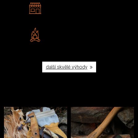
2 kamenné prodejny
Navštivte nás v Praze a
Šumperku
Vlastní značka JuBö
Poctivá ruční výroba v ČR
další skvělé výhody
Užijte si to v přírodě
Vybavení, na které spoléháte nejčastěji