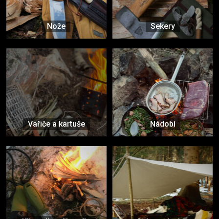
Nože
Sekery
Vařiče a kartuše
Nádobí