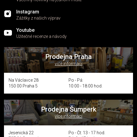
Instagram
Zážitky z našich výprav
Youtube
Užitečné recenze a návody
Prodejna Praha
více informací
Na Václavce 28
Po - Pá:
150 00 Praha 5
10:00 - 18:00 hod.
Prodejna Šumperk
více informací
Jesenická 22
Po - Čt: 13 - 17 hod.