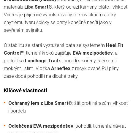
materiálu
Liba Smart®
, který odrazí kameny, bláto i vlhkost.
Vnitřek je příjemně vypolstrovaný mikrovláknem a díky
chytrému tvaru špičky se prsty konečně necítí jako v
sevřeném svěráku.
O stabilitu se stará vyztužená pata se systémem
Heel Fit
Control™
, tlumení kroků zajišťuje
EVA mezipodešev
, a
podrážka
Lundhags Trail
si poradí s kořeny, štěrkem i
mokrým listím. Vložka
Arneflex
z recyklované PU pěny
zase dodá pohodlí i na dlouhé treky.
Klíčové vlastnosti
Ochranný lem z Liba Smart®
: štít proti nárazům, vlhkosti
i bordelu
Odlehčená EVA mezipodešev
: pohodlí, tlumení a návrat