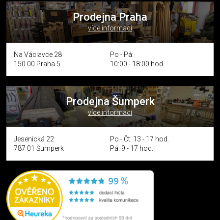
Prodejna Praha
více informací
Na Václavce 28
Po - Pá:
150 00 Praha 5
10:00 - 18:00 hod.
Prodejna Šumperk
více informací
Jesenická 22
Po - Čt: 13 - 17 hod.
787 01 Šumperk
Pá: 9 - 17 hod.