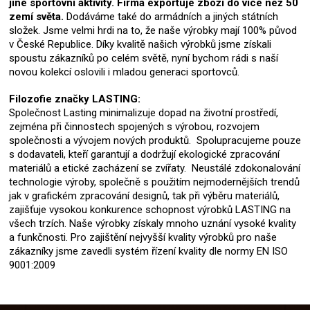
jiné sportovní aktivity. Firma exportuje zboží do více než 50
zemí světa.
Dodáváme také do armádních a jiných státních
složek. Jsme velmi hrdi na to, že naše výrobky mají 100% původ
v České Republice. Díky kvalitě našich výrobků jsme získali
spoustu zákazníků po celém světě, nyní bychom rádi s naší
novou kolekcí oslovili i mladou generaci sportovců.
Filozofie značky LASTING:
Společnost Lasting minimalizuje dopad na životní prostředí,
zejména při činnostech spojených s výrobou, rozvojem
společnosti a vývojem nových produktů. Spolupracujeme pouze
s dodavateli, kteří garantují a dodržují ekologické zpracování
materiálů a etické zacházení se zvířaty. Neustálé zdokonalování
technologie výroby, společně s použitím nejmodernějších trendů
jak v grafickém zpracování designů, tak při výběru materiálů,
zajišťuje vysokou konkurence schopnost výrobků LASTING na
všech trzích. Naše výrobky získaly mnoho uznání vysoké kvality
a funkčnosti. Pro zajištění nejvyšší kvality výrobků pro naše
zákazníky jsme zavedli systém řízení kvality dle normy EN ISO
9001:2009