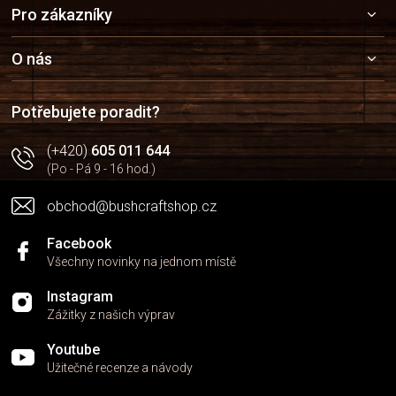
Z
Pro zákazníky
á
p
a
O nás
t
í
Potřebujete poradit?
(+420)
605 011 644
(Po - Pá 9 - 16 hod.)
obchod@bushcraftshop.cz
Facebook
Všechny novinky na jednom místě
Instagram
Zážitky z našich výprav
Youtube
Užitečné recenze a návody