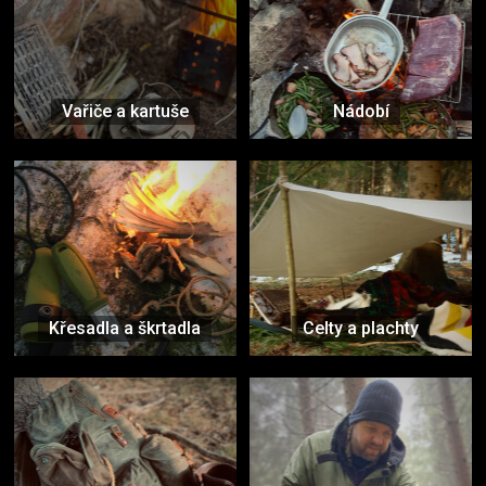
Vařiče a kartuše
Nádobí
Křesadla a škrtadla
Celty a plachty