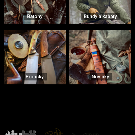
Batohy
Bundy a kabáty
Brousky
Novinky
Značky ověřené samotnou přírodou
další značky