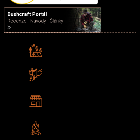
Bushcraft Portál
Recenze - Návody - Články
Rádi předáváme zkušenosti
Poradíme vám s výběrem
Zboží sami testujeme
U nás nekoupíte „zajíce v pytli“
2 kamenné prodejny
Navštivte nás v Praze a
Šumperku
Vlastní značka JuBö
Poctivá ruční výroba v ČR