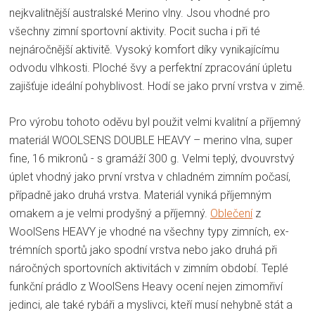
nejkvalitnější australské Merino vlny. Jsou vhodné pro
všechny zimní sportovní aktivity. Pocit sucha i při té
nejnáročnější aktivitě. Vysoký komfort díky vynikajícímu
odvodu vlhkosti. Ploché švy a perfektní zpracování úpletu
zajišťuje ideální pohyblivost. Hodí se jako první vrstva v zimě.
Pro výrobu tohoto oděvu byl použit velmi kvalitní a příjemný
materiál WOOLSENS DOUBLE HEAVY – merino vlna, super
fine, 16 mikronů - s gramáží 300 g. Velmi teplý, dvouvrstvý
úplet vhodný jako první vrstva v chladném zimním počasí,
případně jako druhá vrstva. Materiál vyniká příjemným
omakem a je velmi prodyšný a příjemný.
Oblečení
z
WoolSens HEAVY je vhodné na všechny typy zimních, ex­
trémních spor­tů jako spodní vrstva nebo jako druhá při
náročných sportovních aktivitách v zimním období. Teplé
funkční prádlo z WoolSens Heavy ocení nejen zimomřiví
jedinci, ale také rybáři a myslivci, kteří musí nehybně stát a