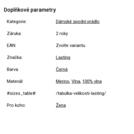
Doplňkové parametry
Kategorie
:
Dámské spodní prádlo
Záruka
:
2 roky
EAN
:
Zvolte variantu
Značka
:
Lasting
Barva
:
Černá
Materiál
:
Merino
,
Vlna
,
100% vlna
#sizes_table#
:
/tabulka-velikosti-lasting/
Pro koho
:
Žena