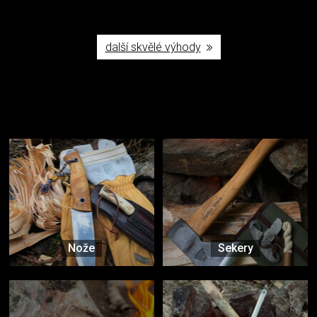
další skvělé výhody
Užijte si to v přírodě
Vybavení, na které spoléháte nejčastěji
Nože
Sekery