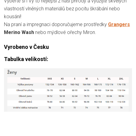
Vyberte si i Vy to nejlepší z naší přírody a využijte skvělých
vlastností vlněných materiálů bez pocitu škrábání nebo
kousání!
Na praní a impregnaci doporučujeme prostředky
Grangers
Merino Wash
nebo mýdlové ořechy Miron.
Vyrobeno v Česku
Tabulka velikostí: