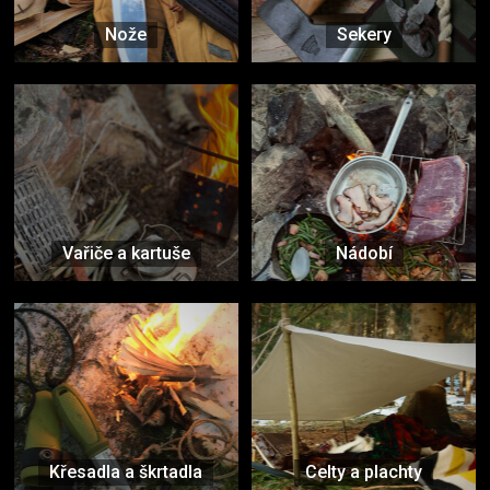
Nože
Sekery
Vařiče a kartuše
Nádobí
Křesadla a škrtadla
Celty a plachty