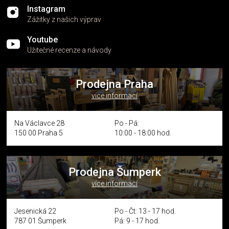
Instagram
Zážitky z našich výprav
Youtube
Užitečné recenze a návody
Prodejna Praha
více informací
Na Václavce 28
Po - Pá:
150 00 Praha 5
10:00 - 18:00 hod.
Prodejna Šumperk
více informací
Jesenická 22
Po - Čt: 13 - 17 hod.
787 01 Šumperk
Pá: 9 - 17 hod.