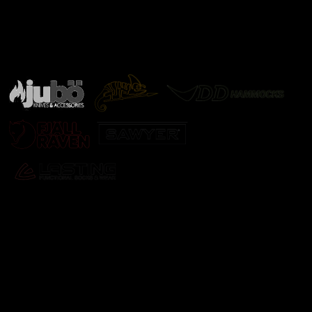
Značky ověřené samotnou přírodou
další značky
Odebírat newsletter
Vložte svůj e-mail a my vám budeme zasílat informace o
nových produktech na našem e-shopu.