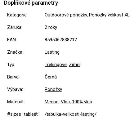
Doplňkové parametry
Kategorie
:
Outdoorové ponožky
,
Ponožky velikost XL
Záruka
:
2 roky
EAN
:
8595067838212
Značka
:
Lasting
Typ
:
Trekingové
,
Zimní
Barva
:
Černá
Výbava
:
Ponožky
Materiál
:
Merino
,
Vlna
,
100% vlna
#sizes_table#
:
/tabulka-velikosti-lasting/