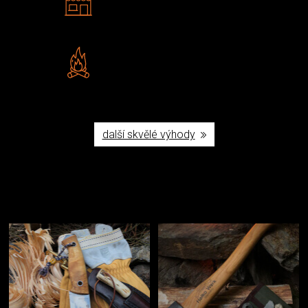
Navštivte nás v Praze a
Šumperku
Vlastní značka JuBö
Poctivá ruční výroba v ČR
další skvělé výhody
Užijte si to v přírodě
Vybavení, na které spoléháte nejčastěji