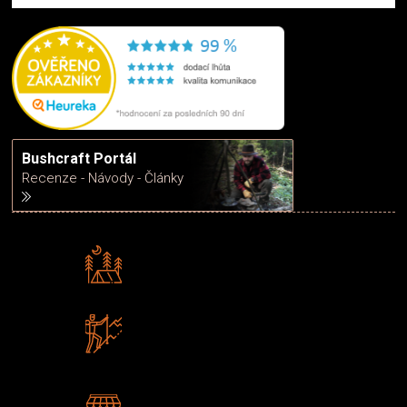
Bushcraft Portál
Recenze - Návody - Články
Rádi předáváme zkušenosti
Poradíme vám s výběrem
Zboží sami testujeme
U nás nekoupíte „zajíce v pytli“
2 kamenné prodejny