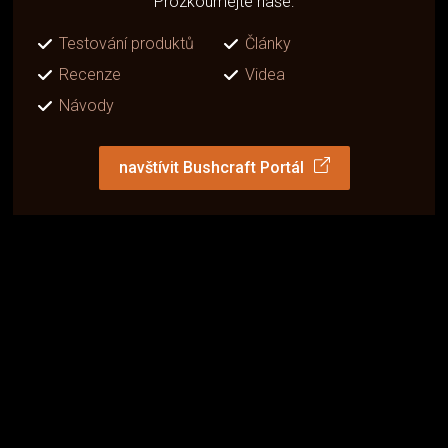
Prozkoumejte naše:
Testování produktů
Články
Recenze
Videa
Návody
navštívit Bushcraft Portál