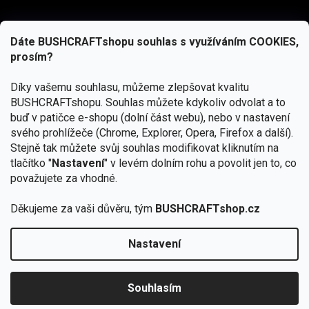
Dáte BUSHCRAFTshopu souhlas s využíváním COOKIES,
prosím?
Díky vašemu souhlasu, můžeme zlepšovat kvalitu
BUSHCRAFTshopu.
Souhlas můžete kdykoliv odvolat a to
buď v patičce e-shopu (dolní část webu), nebo v nastavení
svého prohlížeče (Chrome, Explorer, Opera, Firefox a další).
Stejně tak můžete svůj souhlas modifikovat kliknutím na
tlačítko "
Nastavení
" v levém dolním rohu a povolit jen to, co
Přihlásit se
považujete za vhodné.
Vložením e-mailu souhlasíte s
Děkujeme za vaši důvěru, tým
BUSHCRAFTshop.cz
podmínkami ochrany osobních údajů
Nastavení
Od 27.7. - 7.8. bude prodejna v Praze uzavřena.
Copyright 2026
BUSHCRAFTshop.cz
. Všechna práva
🏕️ Kupte do 12. 8. jakýkoliv produkt JuBö a
vyhrazena.
Upravit nastavení cookies
zapojte se do slosování o kurz s
Souhlasím
Krakenem.
VYBRAT JuBö »
Vytvořil Shoptet