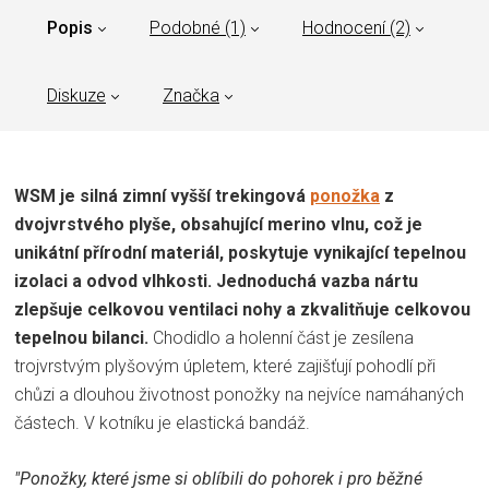
Popis
Podobné (1)
Hodnocení (2)
Diskuze
Značka
WSM je silná zimní vyšší trekingová
ponožka
z
dvojvrstvého plyše, obsahující merino vlnu, což je
unikátní přírodní materiál, poskytuje vynikající tepelnou
izolaci a odvod vlhkosti. Jednoduchá vazba nártu
zlepšuje celkovou ventilaci nohy a zkvalitňuje celkovou
tepelnou bilanci.
Chodidlo a holenní část je zesílena
trojvrstvým plyšovým úpletem, které zajišťují pohodlí při
chůzi a dlouhou životnost ponožky na nejvíce namáhaných
částech. V kotníku je elastická bandáž.
"Ponožky, které jsme si oblíbili do pohorek i pro běžné