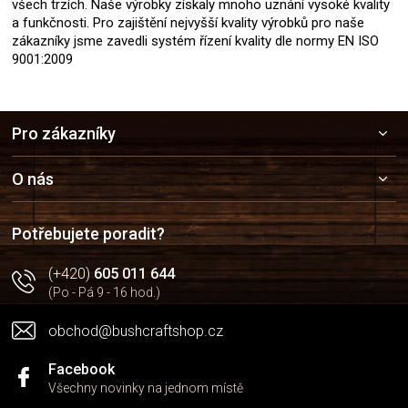
všech trzích. Naše výrobky získaly mnoho uznání vysoké kvality
a funkčnosti. Pro zajištění nejvyšší kvality výrobků pro naše
zákazníky jsme zavedli systém řízení kvality dle normy EN ISO
9001:2009
Z
Pro zákazníky
á
p
a
O nás
t
í
Potřebujete poradit?
(+420)
605 011 644
(Po - Pá 9 - 16 hod.)
obchod@bushcraftshop.cz
Facebook
Všechny novinky na jednom místě