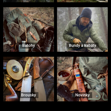
Batohy
Bundy a kabáty
Brousky
Novinky