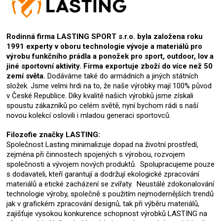
Rodinná firma LASTING SPORT s.r.o. byla založena roku
1991 experty v oboru technologie vývoje a materiálů pro
výrobu funkčního prádla a ponožek pro sport, outdoor, lov a
jiné sportovní aktivity. Firma exportuje zboží do více než 50
zemí světa.
Dodáváme také do armádních a jiných státních
složek. Jsme velmi hrdi na to, že naše výrobky mají 100% původ
v České Republice. Díky kvalitě našich výrobků jsme získali
spoustu zákazníků po celém světě, nyní bychom rádi s naší
novou kolekcí oslovili i mladou generaci sportovců.
Filozofie značky LASTING:
Společnost Lasting minimalizuje dopad na životní prostředí,
zejména při činnostech spojených s výrobou, rozvojem
společnosti a vývojem nových produktů. Spolupracujeme pouze
s dodavateli, kteří garantují a dodržují ekologické zpracování
materiálů a etické zacházení se zvířaty. Neustálé zdokonalování
technologie výroby, společně s použitím nejmodernějších trendů
jak v grafickém zpracování designů, tak při výběru materiálů,
zajišťuje vysokou konkurence schopnost výrobků LASTING na