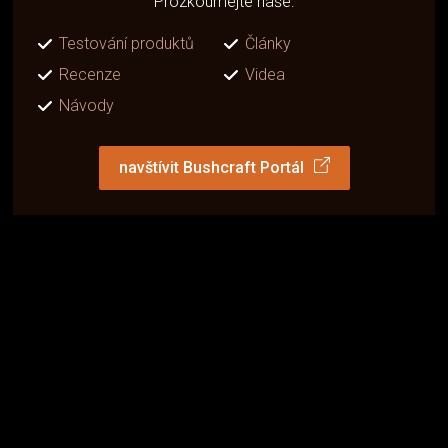
Prozkoumejte naše:
Testování produktů
Články
Recenze
Videa
Návody
navštívit Bushcraft Portál