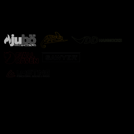
Značky ověřené samotnou přírodou
další značky
Odebírat newsletter
Vložte svůj e-mail a my vám budeme zasílat informace o
nových produktech na našem e-shopu.