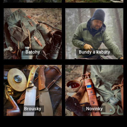
Batohy
Bundy a kabáty
Brousky
Novinky