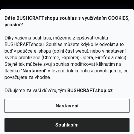
Dáte BUSHCRAFTshopu souhlas s využíváním COOKIES,
prosím?
Díky vašemu souhlasu, můžeme zlepšovat kvalitu
BUSHCRAFTshopu.
Souhlas můžete kdykoliv odvolat a to
buď v patičce e-shopu (dolní část webu), nebo v nastavení
svého prohlížeče (Chrome, Explorer, Opera, Firefox a další).
Stejně tak můžete svůj souhlas modifikovat kliknutím na
tlačítko "
Nastavení
" v levém dolním rohu a povolit jen to, co
Přihlásit se
považujete za vhodné.
Vložením e-mailu souhlasíte s
Děkujeme za vaši důvěru, tým
BUSHCRAFTshop.cz
podmínkami ochrany osobních údajů
Nastavení
Od 27.7. - 7.8. bude prodejna v Praze uzavřena.
Copyright 2026
BUSHCRAFTshop.cz
. Všechna práva
🏕️ Kupte do 12. 8. jakýkoliv produkt JuBö a
vyhrazena.
Upravit nastavení cookies
zapojte se do slosování o kurz s
Souhlasím
Krakenem.
VYBRAT JuBö »
Vytvořil Shoptet