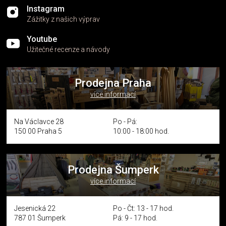
Instagram
Zážitky z našich výprav
Youtube
Užitečné recenze a návody
Prodejna Praha
více informací
Na Václavce 28
Po - Pá:
150 00 Praha 5
10:00 - 18:00 hod.
Prodejna Šumperk
více informací
Jesenická 22
Po - Čt: 13 - 17 hod.
787 01 Šumperk
Pá: 9 - 17 hod.