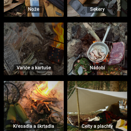
Nože
Sekery
Vařiče a kartuše
Nádobí
Křesadla a škrtadla
Celty a plachty