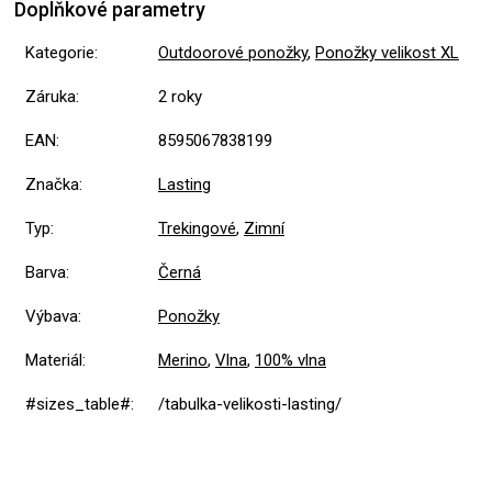
Doplňkové parametry
Kategorie
:
Outdoorové ponožky
,
Ponožky velikost XL
Záruka
:
2 roky
EAN
:
8595067838199
Značka
:
Lasting
Typ
:
Trekingové
,
Zimní
Barva
:
Černá
Výbava
:
Ponožky
Materiál
:
Merino
,
Vlna
,
100% vlna
#sizes_table#
:
/tabulka-velikosti-lasting/