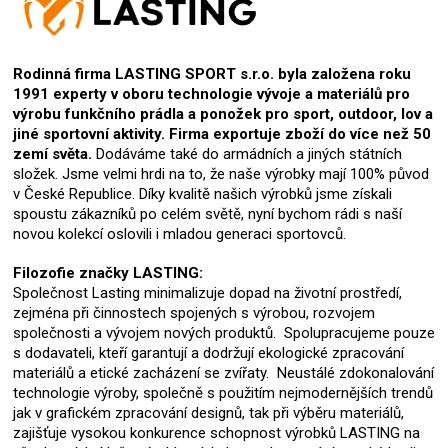
Rodinná firma LASTING SPORT s.r.o. byla založena roku
1991 experty v oboru technologie vývoje a materiálů pro
výrobu funkčního prádla a ponožek pro sport, outdoor, lov a
jiné sportovní aktivity. Firma exportuje zboží do více než 50
zemí světa.
Dodáváme také do armádních a jiných státních
složek. Jsme velmi hrdi na to, že naše výrobky mají 100% původ
v České Republice. Díky kvalitě našich výrobků jsme získali
spoustu zákazníků po celém světě, nyní bychom rádi s naší
novou kolekcí oslovili i mladou generaci sportovců.
Filozofie značky LASTING:
Společnost Lasting minimalizuje dopad na životní prostředí,
zejména při činnostech spojených s výrobou, rozvojem
společnosti a vývojem nových produktů. Spolupracujeme pouze
s dodavateli, kteří garantují a dodržují ekologické zpracování
materiálů a etické zacházení se zvířaty. Neustálé zdokonalování
technologie výroby, společně s použitím nejmodernějších trendů
jak v grafickém zpracování designů, tak při výběru materiálů,
zajišťuje vysokou konkurence schopnost výrobků LASTING na