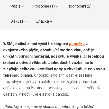
Popis
Podobné (1)
Hodnocení (2)
Diskuze
Značka
WSM je silná zimní vyšší trekingová
ponožka
z
dvojvrstvého plyše, obsahující merino vlnu, což je
unikátní přírodní materiál, poskytuje vynikající tepelnou
izolaci a odvod vlhkosti. Jednoduchá vazba nártu
zlepšuje celkovou ventilaci nohy a zkvalitňuje celkovou
tepelnou bilanci.
Chodidlo a holenní část je zesílena
trojvrstvým plyšovým úpletem, které zajišťují pohodlí při
chůzi a dlouhou životnost ponožky na nejvíce namáhaných
částech. V kotníku je elastická bandáž.
"Ponožky, které jsme si oblíbili do pohorek i pro běžné