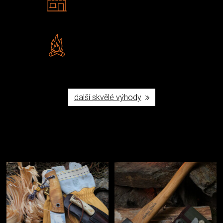
Navštivte nás v Praze a
Šumperku
Vlastní značka JuBö
Poctivá ruční výroba v ČR
další skvělé výhody
Užijte si to v přírodě
Vybavení, na které spoléháte nejčastěji