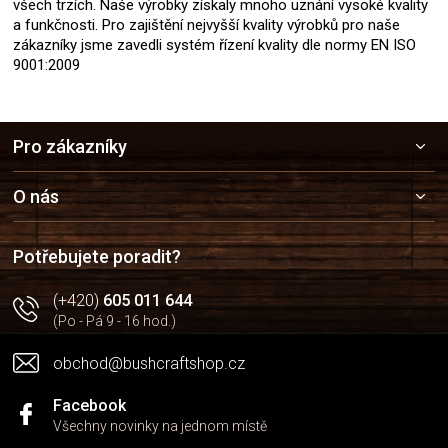
všech trzích. Naše výrobky získaly mnoho uznání vysoké kvality
a funkčnosti. Pro zajištění nejvyšší kvality výrobků pro naše
zákazníky jsme zavedli systém řízení kvality dle normy EN ISO
9001:2009
Z
Pro zákazníky
á
p
a
O nás
t
í
Potřebujete poradit?
(+420)
605 011 644
(Po - Pá 9 - 16 hod.)
obchod@bushcraftshop.cz
Facebook
Všechny novinky na jednom místě