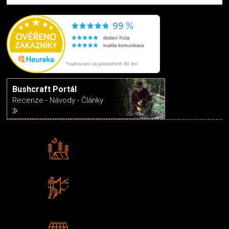
Bushcraft Portál
Recenze - Návody - Články
Rádi předáváme zkušenosti
Poradíme vám s výběrem
Zboží sami testujeme
U nás nekoupíte „zajíce v pytli“
2 kamenné prodejny