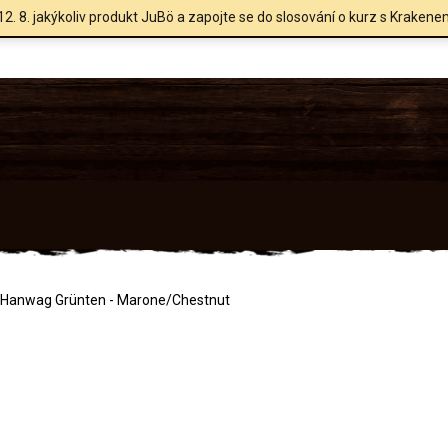
12. 8. jakýkoliv produkt JuBö a zapojte se do slosování o kurz s Krakene
Hanwag Grünten - Marone/Chestnut