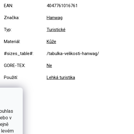
EAN
:
4047761016761
Značka
:
Hanwag
Typ
:
Turistické
Materiál
:
Kůže
#sizes_table#
:
/tabulka-velikosti-hanwag/
GORE-TEX
:
Ne
Použití
:
Lehká turistika
ouhlas
nebo v
tejně
v levém