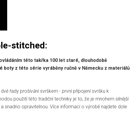
le-stitched:
ovládáním této takřka 100 let staré, dlouhodobě
dé boty z této série vyráběny ručně v Německu z materiálů
ou dvě řady prošívání svrškem - první připojení svršku k
dou použití této tradiční techniky je to, že je mnohem silnější
lní a snadno opravitelnou. Více informací o výrobě najdete dole