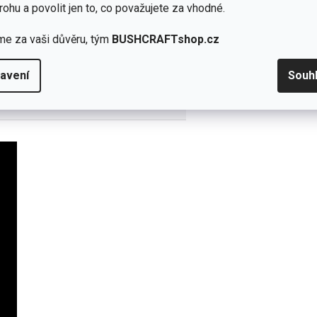
rohu a povolit jen to, co považujete za vhodné.
me za vaši důvěru, tým
BUSHCRAFTshop.cz
ící všestranné použití v lehkém
avení
Souh
ci kotníku.