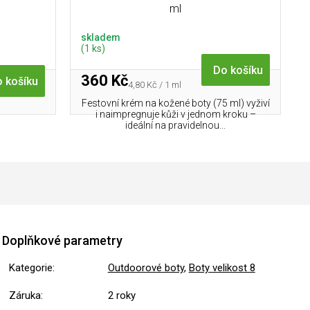
ml
skladem
(1 ks)
Do košíku
360 Kč
 košíku
Měrná
4,80 Kč / 1 ml
cena:
Festovní krém na kožené boty (75 ml) vyživí
i naimpregnuje kůži v jednom kroku –
ideální na pravidelnou...
Doplňkové parametry
Kategorie
:
Outdoorové boty
,
Boty velikost 8
Záruka
:
2 roky