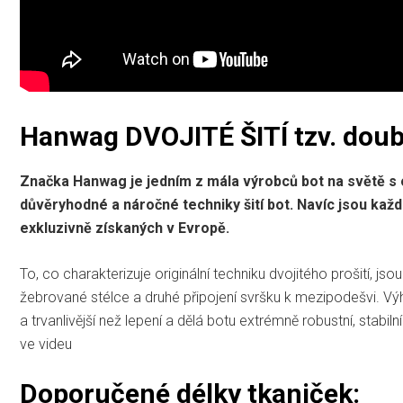
Hanwag DVOJITÉ ŠITÍ tzv. doub
Značka Hanwag je jedním z mála výrobců bot na světě s 
důvěryhodné a náročné techniky šití bot. Navíc jsou kaž
exkluzivně získaných v Evropě.
To, co charakterizuje originální techniku ​​dvojitého prošití, js
žebrované stélce a druhé připojení svršku k mezipodešvi. Výho
a trvanlivější než lepení a dělá botu extrémně robustní, stabi
ve videu
Doporučené délky tkaniček: