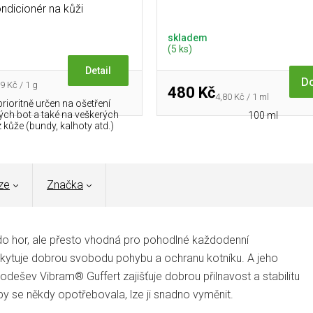
ndicionér na kůži
skladem
(5 ks)
Detail
Do
rná
9 Kč / 1 g
480 Kč
a:
Měrná
4,80 Kč / 1 ml
prioritně určen na ošetření
cena:
ch bot a také na veškerých
100 ml
 kůže (bundy, kalhoty atd.)
ze
Značka
o hor, ale přesto vhodná pro pohodlné každodenní
oskytuje dobrou svobodu pohybu a ochranu kotníku.
A jeho
odešev Vibram® Guffert zajišťuje dobrou přilnavost a stabilitu
y se někdy opotřebovala, lze ji snadno vyměnit.