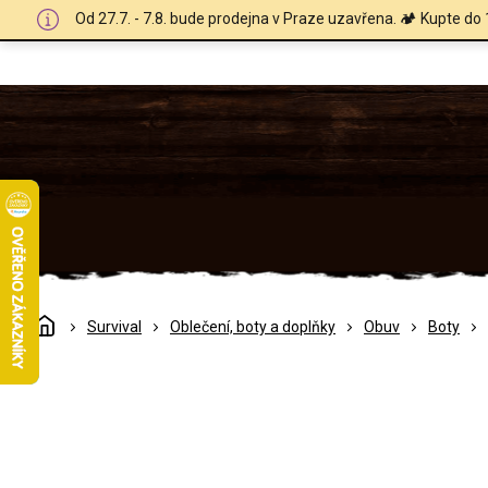
Přejít
Od 27.7. - 7.8. bude prodejna v Praze uzavřena. 🏕️ Kupte do 
na
obsah
Domů
Survival
Oblečení, boty a doplňky
Obuv
Boty