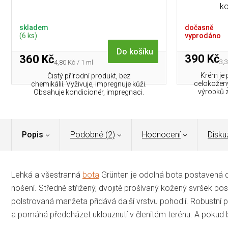
ko
skladem
dočasně
(6 ks)
vyprodáno
Do košíku
390 Kč
360 Kč
Mě
Měrná
3,3
4,80 Kč / 1 ml
cen
cena:
Krém je 
Čistý přírodní produkt, bez
celokožený
chemikálií. Vyživuje, impregnuje kůži.
výrobků z
Obsahuje kondicionér, impregnaci.
Popis
Podobné (2)
Hodnocení
Disku
Lehká a všestranná
bota
Grünten je odolná bota postavená d
nošení.
Středně střižený, dvojitě prošívaný kožený svršek p
polstrovaná manžeta přidává další vrstvu pohodlí.
Robustní p
a pomáhá předcházet uklouznutí v členitém terénu.
A pokud b