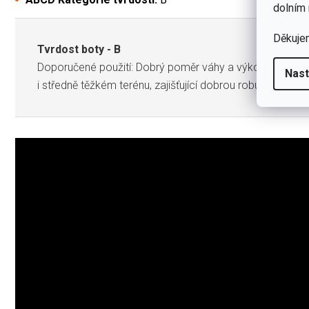
dolním 
Děkuje
Tvrdost boty - B
Doporučené použití: Dobrý poměr váhy a výkonu, umožňuj
Nast
i středně těžkém terénu, zajišťující dobrou robustnost fixa