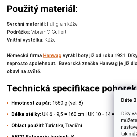
Použitý materiál:
Svrchní materiál:
Full-grain kůže
Podrážka:
Vibram® Guffert
Vnitřní vystélka:
Kůže
Německá firma
Hanwag
vyrábí boty již od roku 1921. D
naprosto spolehnout.
Bavorská značka Hanwag je již dlo
obuvi na světě.
Technická specifikace pohore
Dáte B
Hmotnost za pár:
1560 g (vel. 8)
Díky v
Délka stélky:
UK 6 - 9,5 = 160 cm |
UK 10 - 14 = 170 cm
můžete 
Oblast použití:
Turistika, Tradiční
nastave
tak můž
ABCD Kategorie tvrdosti:
B