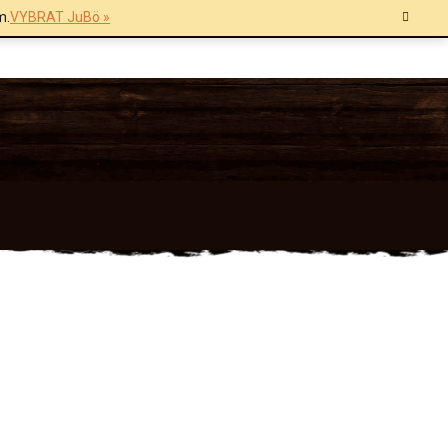
m.
VYBRAT JuBö »