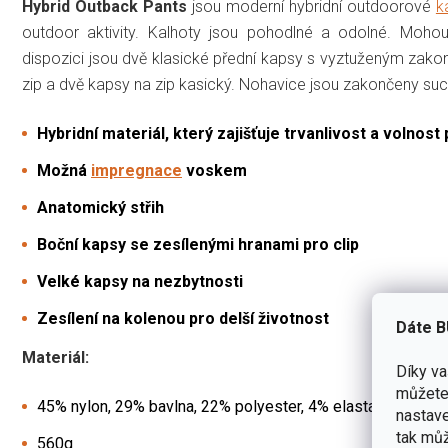
Hybrid Outback Pants
jsou moderní hybridní outdoorové
k
outdoor aktivity. Kalhoty jsou pohodlné a odolné. Moho
dispozici jsou dvě klasické přední kapsy s vyztuženým zako
zip a dvě kapsy na zip kasický. Nohavice jsou zakončeny su
Hybridní materiál, který zajišťuje trvanlivost a volnost
Možná
impregnace
voskem
Anatomický střih
Boční kapsy se zesílenými hranami pro clip
Velké kapsy na nezbytnosti
Zesílení na kolenou pro delší životnost
Dáte B
Materiál:
Díky v
můžete 
45% nylon, 29% bavlna, 22% polyester, 4% elastan
nastave
tak můž
560g