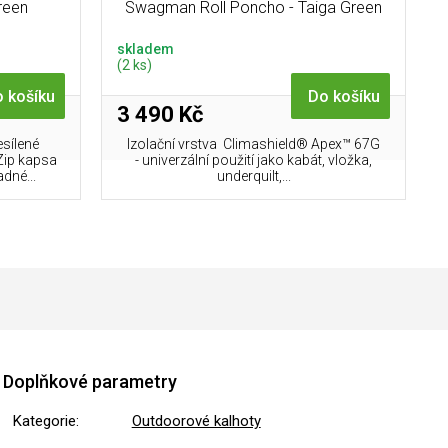
reen
Swagman Roll Poncho - Taiga Green
skladem
(2 ks)
 košíku
Do košíku
3 490 Kč
sílené
Izolační vrstva Climashield® Apex™ 67G
Zip kapsa
- univerzální použití jako kabát, vložka,
dné...
underquilt,...
Doplňkové parametry
Kategorie
:
Outdoorové kalhoty