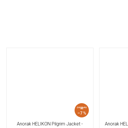
2 690 Kč
až
–7 %
Anorak HELIKON Pilgrim Jacket -
Anorak HE