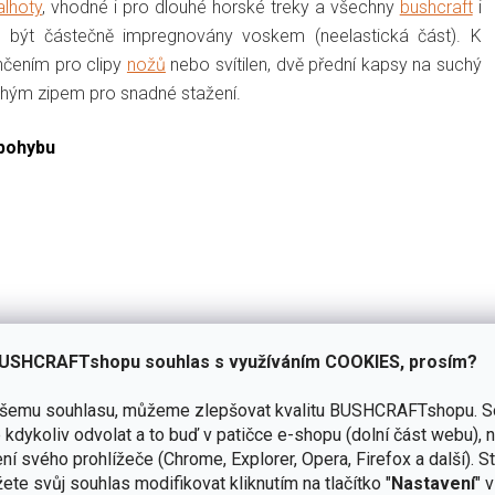
alhoty
, vhodné i pro dlouhé horské treky a všechny
bushcraft
i
u být částečně impregnovány voskem (neelastická část). K
nčením pro clipy
nožů
nebo svítilen, dvě přední kapsy na suchý
chým zipem pro snadné stažení.
 pohybu
USHCRAFTshopu souhlas s využíváním COOKIES, prosím?
ašemu souhlasu, můžeme zlepšovat kvalitu BUSHCRAFTshopu.
S
kdykoliv odvolat a to buď v patičce e-shopu (dolní část webu), 
ní svého prohlížeče (Chrome, Explorer, Opera, Firefox a další). S
ete svůj souhlas modifikovat kliknutím na tlačítko "
Nastavení
" 