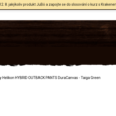
12. 8. jakýkoliv produkt JuBö a zapojte se do slosování o kurz s Krakene
ty Helikon HYBRID OUTBACK PANTS DuraCanvas - Taiga Green