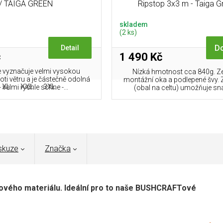
/ TAIGA GREEN
Ripstop 3x3 m - Taiga G
skladem
(2 ks)
Do
Detail
č
1 490 Kč
 vyznačuje velmi vysokou
Nízká hmotnost cca 840g. Ze
oti větru a je částečně odolná
montážní oka a podlepené švy. 
XL
XXL
3XL
- velmi rychle schne -...
(obal na celtu) umožňuje sna
skuze
Značka
čového materiálu. Ideální pro to naše BUSHCRAFTové