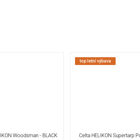
top letní výbava
LIKON Woodsman - BLACK
Celta HELIKON Supertarp Po