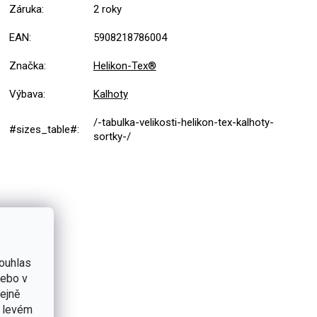
Záruka
:
2 roky
EAN
:
5908218786004
Značka
:
Helikon-Tex®
Výbava
:
Kalhoty
/-tabulka-velikosti-helikon-tex-kalhoty-
#sizes_table#
:
sortky-/
ouhlas
nebo v
tejně
v levém