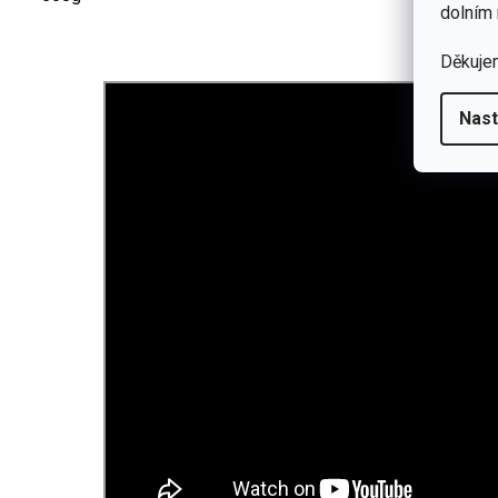
dolním 
Děkuje
Nast