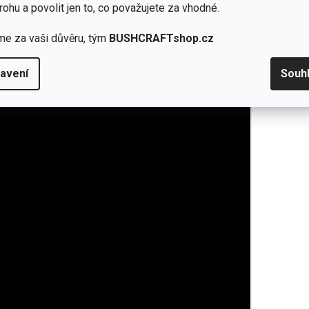
rohu a povolit jen to, co považujete za vhodné.
me za vaši důvěru, tým
BUSHCRAFTshop.cz
avení
Souh