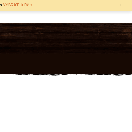
m.
VYBRAT JuBö »