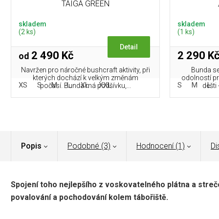
TAIGA GREEN
skladem
skladem
(2 ks)
(1 ks)
Detail
2 490 Kč
2 290 K
od
Navržen pro náročné bushcraft aktivity, při
Bunda se
kterých dochází k velkým změnám
odolností pr
XS
S
M
L
XL
XXL
S
M
L
počasí. Bunda má podšívku,...
dešti 
Popis
Podobné (3)
Hodnocení (1)
Di
Spojení toho nejlepšího z voskovatelného plátna a stre
povalování a pochodování kolem tábořiště.