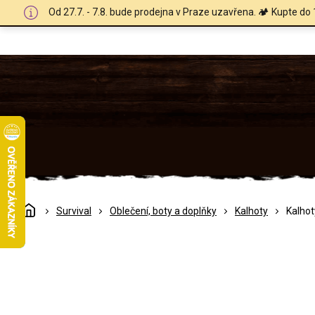
Přejít
Od 27.7. - 7.8. bude prodejna v Praze uzavřena. 🏕️ Kupte do 
na
obsah
Domů
Survival
Oblečení, boty a doplňky
Kalhoty
Kalho