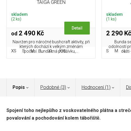
TAIGA GREEN
skladem
skladem
(2 ks)
(1 ks)
Detail
2 490 Kč
2 290 K
od
Navržen pro náročné bushcraft aktivity, při
Bunda se
kterých dochází k velkým změnám
odolností pr
XS
S
M
L
XL
XXL
S
M
L
počasí. Bunda má podšívku,...
dešti 
Popis
Podobné (3)
Hodnocení (1)
Di
Spojení toho nejlepšího z voskovatelného plátna a stre
povalování a pochodování kolem tábořiště.