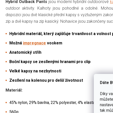
Hybrid Outback Pants
jsou moderní hybridní outdoorové
k
outdoor aktivity. Kalhoty jsou pohodlné a odolné. Moho
dispozici jsou dvě klasické přední kapsy s vyztuženým zako
zip a dvě kapsy na zip kasický. Nohavice jsou zakončeny su
Hybridní materiál, který zajišťuje trvanlivost a volnost
Možná
impregnace
voskem
Anatomický střih
Boční kapsy se zesílenými hranami pro clip
Velké kapsy na nezbytnosti
Zesílení na kolenou pro delší životnost
Dáte B
Materiál:
Díky v
můžete 
45% nylon, 29% bavlna, 22% polyester, 4% elastan
nastave
tak můž
560g