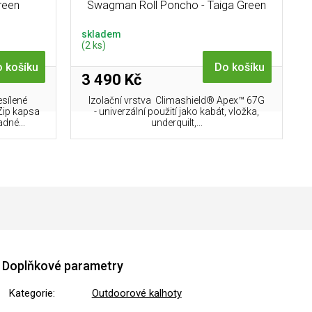
reen
Swagman Roll Poncho - Taiga Green
skladem
(2 ks)
 košíku
Do košíku
3 490 Kč
sílené
Izolační vrstva Climashield® Apex™ 67G
Zip kapsa
- univerzální použití jako kabát, vložka,
dné...
underquilt,...
Doplňkové parametry
Kategorie
:
Outdoorové kalhoty