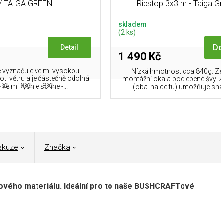
/ TAIGA GREEN
Ripstop 3x3 m - Taiga G
skladem
(2 ks)
Do
Detail
č
1 490 Kč
 vyznačuje velmi vysokou
Nízká hmotnost cca 840g. Ze
oti větru a je částečně odolná
montážní oka a podlepené švy. 
XL
XXL
3XL
- velmi rychle schne -...
(obal na celtu) umožňuje sna
skuze
Značka
čového materiálu. Ideální pro to naše BUSHCRAFTové