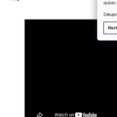
dolním 
Děkuje
Nast