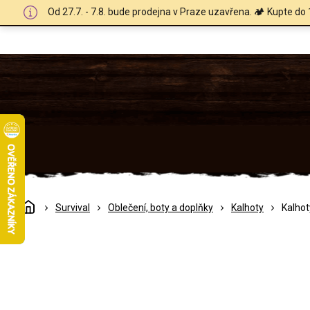
Přejít
Od 27.7. - 7.8. bude prodejna v Praze uzavřena. 🏕️ Kupte do 
na
obsah
Domů
Survival
Oblečení, boty a doplňky
Kalhoty
Kalho