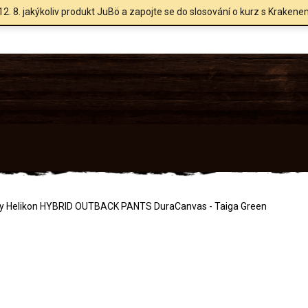
12. 8. jakýkoliv produkt JuBö a zapojte se do slosování o kurz s Krakene
ty Helikon HYBRID OUTBACK PANTS DuraCanvas - Taiga Green