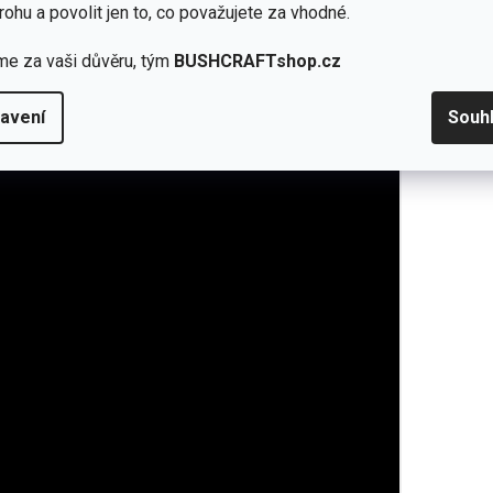
rohu a povolit jen to, co považujete za vhodné.
me za vaši důvěru, tým
BUSHCRAFTshop.cz
avení
Souh