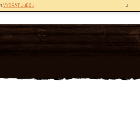
m.
VYBRAT JuBö »