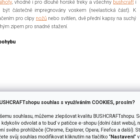
alhoty
, vhodné i pro dlouhé horské treky a všechny
bushcraft
i
u být částečně impregnovány voskem (neelastická část). K
nčením pro clipy
nožů
nebo svítilen, dvě přední kapsy na suchý
chým zipem pro snadné stažení.
 pohybu
USHCRAFTshopu souhlas s využíváním COOKIES, prosím?
ašemu souhlasu, můžeme zlepšovat kvalitu BUSHCRAFTshopu.
S
kdykoliv odvolat a to buď v patičce e-shopu (dolní část webu), 
ní svého prohlížeče (Chrome, Explorer, Opera, Firefox a další). S
ete svůj souhlas modifikovat kliknutím na tlačítko "
Nastavení
" 