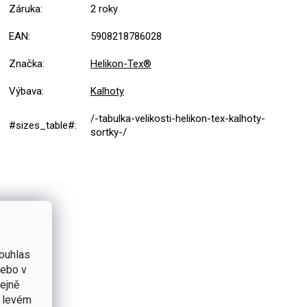
Záruka
:
2 roky
EAN
:
5908218786028
Značka
:
Helikon-Tex®
Výbava
:
Kalhoty
/-tabulka-velikosti-helikon-tex-kalhoty-
#sizes_table#
:
sortky-/
ouhlas
nebo v
tejně
v levém