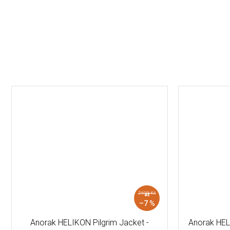
2 690 Kč
až
–7 %
Anorak HELIKON Pilgrim Jacket -
Anorak HE