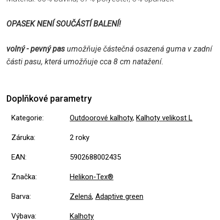
OPASEK NENÍ SOUČÁSTÍ BALENÍ!
volný - pevný pas
umožňuje částečná osazená guma v zadní
části pasu, která umožňuje cca 8 cm natažení.
Doplňkové parametry
Kategorie
:
Outdoorové kalhoty
,
Kalhoty velikost L
Záruka
:
2 roky
EAN
:
5902688002435
Značka
:
Helikon-Tex®
Barva
:
Zelená
,
Adaptive green
Výbava
:
Kalhoty