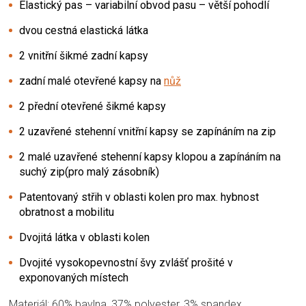
Elastický pas – variabilní obvod pasu – větší pohodlí
dvou cestná elastická látka
2 vnitřní šikmé zadní kapsy
zadní malé otevřené kapsy na
nůž
2 přední otevřené šikmé kapsy
2 uzavřené stehenní vnitřní kapsy se zapínáním na zip
2 malé uzavřené stehenní kapsy klopou a zapínáním na
suchý zip(pro malý zásobník)
Patentovaný střih v oblasti kolen pro max. hybnost
obratnost a mobilitu
Dvojitá látka v oblasti kolen
Dvojité vysokopevnostní švy zvlášť prošité v
exponovaných místech
Materiál: 60% bavlna, 37% polyester, 3% spandex