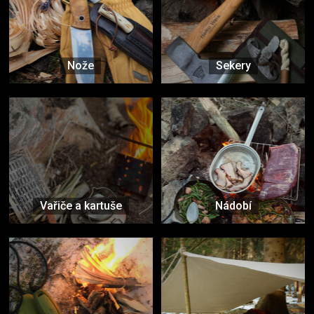
Nože
Sekery
Vařiče a kartuše
Nádobí