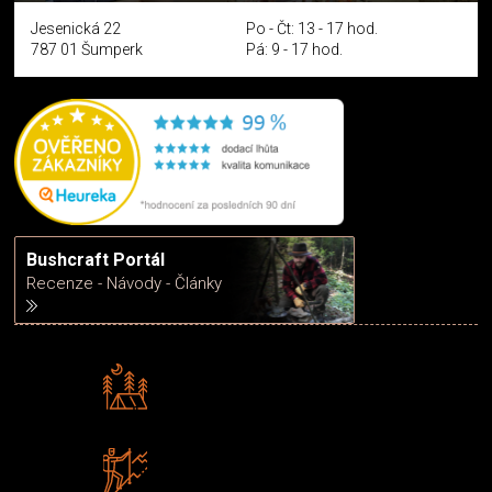
Jesenická 22
Po - Čt: 13 - 17 hod.
787 01 Šumperk
Pá: 9 - 17 hod.
Bushcraft Portál
Recenze - Návody - Články
Rádi předáváme zkušenosti
Poradíme vám s výběrem
Zboží sami testujeme
U nás nekoupíte „zajíce v pytli“