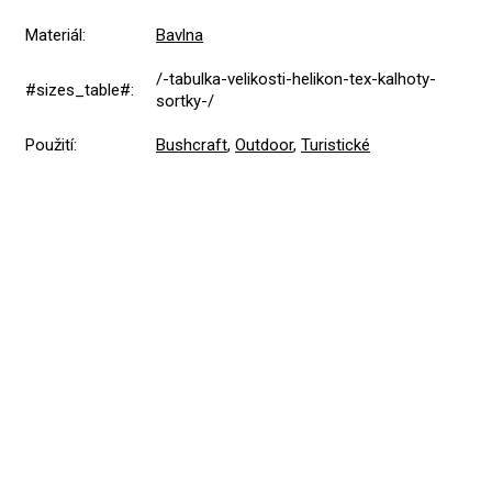
Materiál
:
Bavlna
/-tabulka-velikosti-helikon-tex-kalhoty-
#sizes_table#
:
sortky-/
Použití
:
Bushcraft
,
Outdoor
,
Turistické
5,0
Průměrné
1 hodnocení
hodnocení
produktu
je
5
1x
5,0
z
4
0x
5
hvězdiček.
3
0x
2
0x