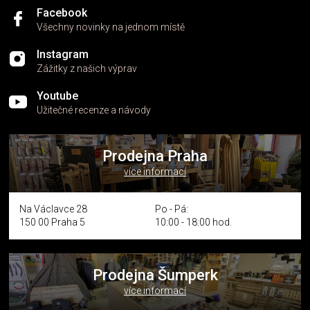
Facebook
Všechny novinky na jednom místě
Instagram
Zážitky z našich výprav
Youtube
Užitečné recenze a návody
Prodejna Praha
více informací
Na Václavce 28
Po - Pá:
150 00 Praha 5
10:00 - 18:00 hod.
Prodejna Šumperk
více informací