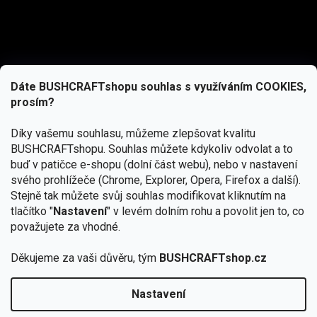
Dáte BUSHCRAFTshopu souhlas s využíváním COOKIES,
prosím?
Díky vašemu souhlasu, můžeme zlepšovat kvalitu
BUSHCRAFTshopu.
Souhlas můžete kdykoliv odvolat a to
buď v patičce e-shopu (dolní část webu), nebo v nastavení
svého prohlížeče (Chrome, Explorer, Opera, Firefox a další).
Stejně tak můžete svůj souhlas modifikovat kliknutím na
tlačítko "
Nastavení
" v levém dolním rohu a povolit jen to, co
Přihlásit se
považujete za vhodné.
Vložením e-mailu souhlasíte s
podmínkami ochrany osobních údajů
Děkujeme za vaši důvěru, tým
BUSHCRAFTshop.cz
Nastavení
Od 27.7. - 7.8. bude prodejna v Praze uzavřena.
Copyright 2026
BUSHCRAFTshop.cz
. Všechna práva