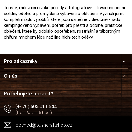
Turisté, milovníci divoké přírody a fotografové - ti všichni ocení
solidní, odolné a promyšlené vybavení a oblečení. Vyvinuli jsme
kompletní řadu výrobků, které jsou užitečné v divočině - řadu
kempingového vybavení, potřeb pro přežití a odolné, praktické
oblečení, které by odolalo opotřebení, roztrhání a táborovým
ohňům mnohem lépe než jiné high-tech oděvy.
Z
Pro zákazníky
á
p
a
O nás
t
í
Potřebujete poradit?
(+420)
605 011 644
(Po - Pá 9 - 16 hod.)
obchod@bushcraftshop.cz