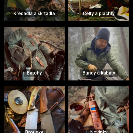
Křesadla a škrtadla
Celty a plachty
Batohy
Bundy a kabáty
Brousky
Novinky