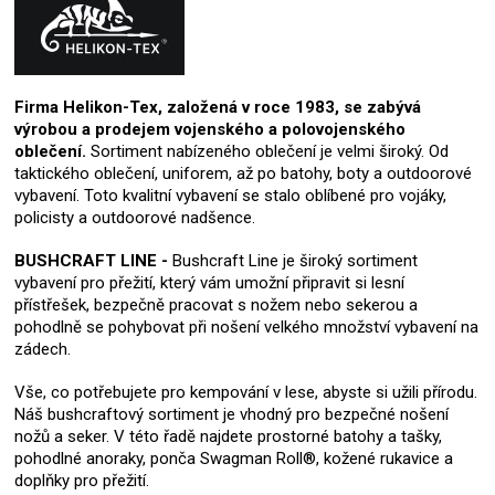
Firma Helikon-Tex, založená v roce 1983, se zabývá
výrobou a prodejem vojenského a polovojenského
oblečení.
Sortiment nabízeného oblečení je velmi široký. Od
taktického oblečení, uniforem, až po batohy, boty a outdoorové
vybavení. Toto kvalitní vybavení se stalo oblíbené pro vojáky,
policisty a outdoorové nadšence.
BUSHCRAFT LINE -
Bushcraft Line je široký sortiment
vybavení pro přežití, který vám umožní připravit si lesní
přístřešek, bezpečně pracovat s nožem nebo sekerou a
pohodlně se pohybovat při nošení velkého množství vybavení na
zádech.
Vše, co potřebujete pro kempování v lese, abyste si užili přírodu.
Náš bushcraftový sortiment je vhodný pro bezpečné nošení
nožů a seker. V této řadě najdete prostorné batohy a tašky,
pohodlné anoraky, ponča Swagman Roll®, kožené rukavice a
doplňky pro přežití.