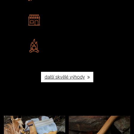
2 kamenné prodejny
Navštivte nás v Praze a
Šumperku
Vlastní značka JuBö
Poctivá ruční výroba v ČR
další skvělé výhody
Užijte si to v přírodě
Vybavení, na které spoléháte nejčastěji