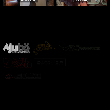
Značky ověřené samotnou přírodou
další značky
Odebírat newsletter