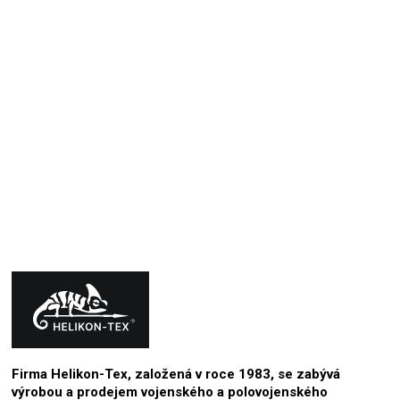
hřejí, jsou trochu těžší, ale zase držáky - viz zpevněná
kolena. Sucháč kolem pasu je praktický, stejně jako
elastické části. Šití nápadité, ergonomicky vcelku
vychytané. Osobně bych ubral počet z 12ti kapes,
myslím, že je nelze účelně využít.
24.5.2026
Hodnocení produktu je 4 z 5 hvězdiček.
Firma Helikon-Tex, založená v roce 1983, se zabývá
výrobou a prodejem vojenského a polovojenského