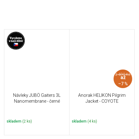
2 690 Kč
až
–7 %
Návleky JUBÖ Gaiters 3L
Anorak HELIKON Pilgrim
Nanomembrane - černé
Jacket - COYOTE
skladem
(2 ks)
skladem
(4 ks)