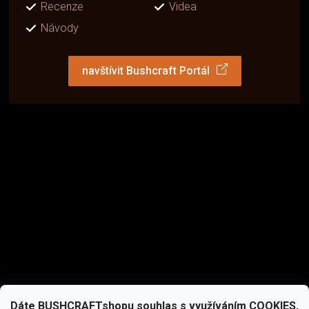
Recenze
Videa
Návody
navštívit Bushcraft Portál
Dáte BUSHCRAFTshopu souhlas s využíváním COOKIES,