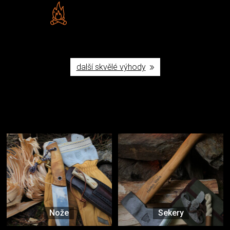
Vlastní značka JuBö
Poctivá ruční výroba v ČR
další skvělé výhody
Užijte si to v přírodě
Vybavení, na které spoléháte nejčastěji
Nože
Sekery