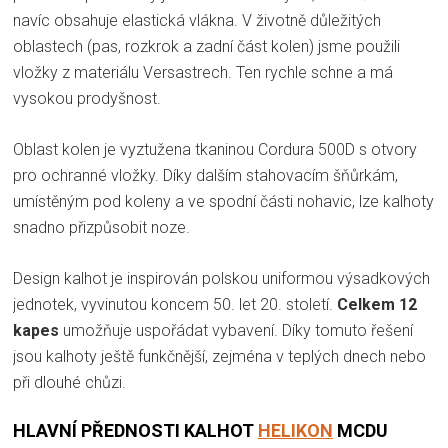
navíc obsahuje elastická vlákna. V životně důležitých
oblastech (pas, rozkrok a zadní část kolen) jsme použili
vložky z materiálu Versastrech. Ten rychle schne a má
vysokou prodyšnost.
Oblast kolen je vyztužena tkaninou Cordura 500D s otvory
pro ochranné vložky. Díky dalším stahovacím šňůrkám,
umístěným pod koleny a ve spodní části nohavic, lze kalhoty
snadno přizpůsobit noze.
Design kalhot je inspirován polskou uniformou výsadkových
jednotek, vyvinutou koncem 50. let 20. století.
Celkem 12
kapes
umožňuje uspořádat vybavení. Díky tomuto řešení
jsou kalhoty ještě funkčnější, zejména v teplých dnech nebo
při dlouhé chůzi.
HLAVNÍ PŘEDNOSTI KALHOT
HELIKON
MCDU