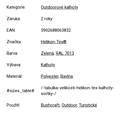
Kategorie
:
Outdoorové kalhoty
Záruka
:
2 roky
EAN
:
5902688063832
Značka
:
Helikon-Tex®
Barva
:
Zelená
,
RAL 7013
Výbava
:
Kalhoty
Materiál
:
Polyester
,
Bavlna
/-tabulka-velikosti-helikon-tex-kalhoty-
#sizes_table#
:
sortky-/
Použití
:
Bushcraft
,
Outdoor
,
Turistické