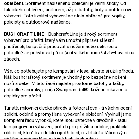
oblečení.
Sortiment nabízeného oblečení je velmi široký. Od
taktického oblečení, uniforem, až po batohy, boty a outdoorové
vybavení. Toto kvalitní vybavení se stalo oblíbené pro vojáky,
policisty a outdoorové nadšence.
BUSHCRAFT LINE -
Bushcraft Line je široký sortiment
vybavení pro přežití, který vám umožní připravit si lesní
přístřešek, bezpečně pracovat s nožem nebo sekerou a
pohodlně se pohybovat při nošení velkého množství vybavení na
zádech.
Vše, co potřebujete pro kempování v lese, abyste si užili přírodu.
Náš bushcraftový sortiment je vhodný pro bezpečné nošení
nožů a seker. V této řadě najdete prostorné batohy a tašky,
pohodlné anoraky, ponča Swagman Roll®, kožené rukavice a
doplňky pro přežití.
Turisté, milovníci divoké přírody a fotografové - ti všichni ocení
solidní, odolné a promyšlené vybavení a oblečení. Vyvinuli jsme
kompletní řadu výrobků, které jsou užitečné v divočině - řadu
kempingového vybavení, potřeb pro přežití a odolné, praktické
oblečení, které by odolalo opotřebení, roztrhání a táborovým
ohňům mnohem lépe než jiné high-tech oděvy.