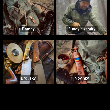
Batohy
Bundy a kabáty
Brousky
Novinky
Značky ověřené samotnou přírodou