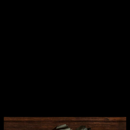
Vložením e-mailu souhlasíte s
podmínkami ochrany
osobních údajů
Přihlásit se
Instagram