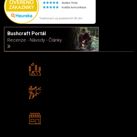
Bushcraft Portál
Recenze - Návody - Články
Rádi předáváme zkušenosti
Poradíme vám s výběrem
Zboží sami testujeme
U nás nekoupíte „zajíce v pytli“
2 kamenné prodejny
Navštivte nás v Praze a
Šumperku