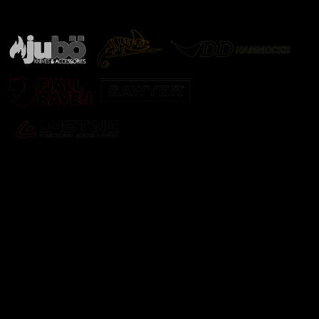
další značky
Odebírat newsletter
Vložte svůj e-mail a my vám budeme zasílat informace o
nových produktech na našem e-shopu.
E-mail