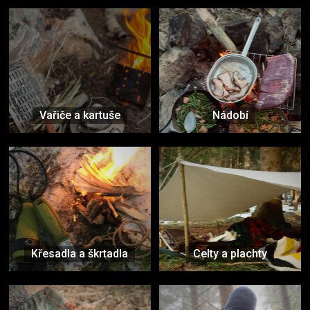
Vařiče a kartuše
Nádobí
Křesadla a škrtadla
Celty a plachty