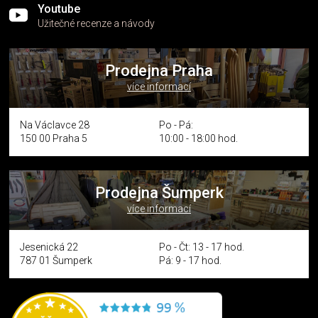
Youtube
Užitečné recenze a návody
Prodejna Praha
více informací
Na Václavce 28
Po - Pá:
150 00 Praha 5
10:00 - 18:00 hod.
Prodejna Šumperk
více informací
Jesenická 22
Po - Čt: 13 - 17 hod.
787 01 Šumperk
Pá: 9 - 17 hod.