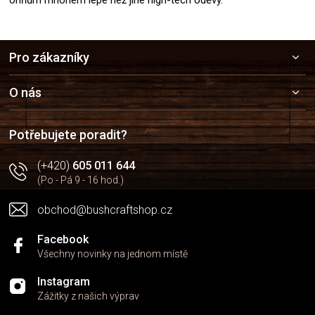
Z
Pro zákazníky
á
p
a
O nás
t
í
Potřebujete poradit?
(+420)
605 011 644
(Po - Pá 9 - 16 hod.)
obchod@bushcraftshop.cz
Facebook
Všechny novinky na jednom místě
Instagram
Zážitky z našich výprav