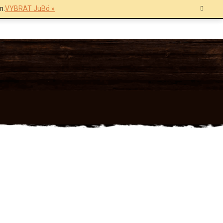
m.
VYBRAT JuBö »