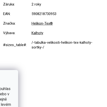
Záruka
:
2 roky
EAN
:
5908218730953
Značka
:
Helikon-Tex®
Výbava
:
Kalhoty
/-tabulka-velikosti-helikon-tex-kalhoty-
#sizes_table#
:
sortky-/
ouhlas
nebo v
tejně
v levém