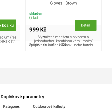
Gloves - Brown
skladem
(3 ks)
 košíku
Detail
999 Kč
Vyztužená manžeta s otvorem a
Medium (řez
jednoduchou karabinou vám umožní
élka ostří:
S
M
L
XL
XXL
připevnit rukavice k opasku nebo batohu.
Doplňkové parametry
Kategorie
:
Outdoorové kalhoty