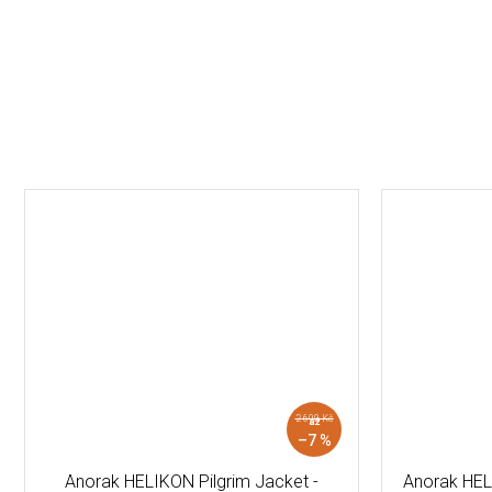
2 690 Kč
až
–7 %
Anorak HELIKON Pilgrim Jacket -
Anorak HE