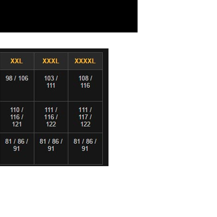
Nosím nejen do přírody,ale i do práce a d