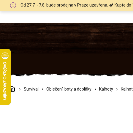
Přejít
Od 27.7. - 7.8. bude prodejna v Praze uzavřena. 🏕️ Kupte do 
na
obsah
Domů
Survival
Oblečení, boty a doplňky
Kalhoty
Kalho