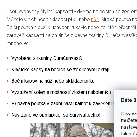
Jsou vybaveny čtyřmi kapsami - dvěma na bocích se zesílený
Můžete v nich nosit skládací pilku nebo
nůž
. Široká poutka n
Další poutka slouží k uchycení rukavic nebo zajištění předmě
zároveň kapsami na chrániče z pevné tkaniny DuraCanvas® 
mnoho let.
Vyrobeno z tkaniny DuraCanvas®
Klasické kapsy na bocích se zesílenými okraji
Boční kapsy na nůž nebo skládací pilku
Vyztužení kolen s možností vložení nákoleníků
Dáte B
Přídavná poutka v zadní části kalhot k zavěšení nebo zajišt
Díky v
Navrženo ve spolupráci se Survivaltech.pl
můžete 
nastave
tak můž