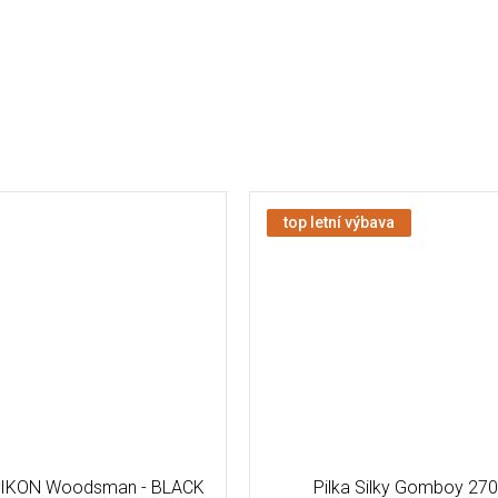
top letní výbava
LIKON Woodsman - BLACK
Pilka Silky Gomboy 27