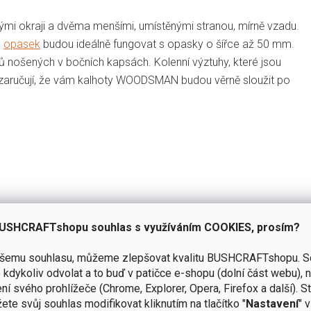
mi okraji a dvěma menšími, umístěnými stranou, mírně vzadu.
a
opasek
budou ideálně fungovat s opasky o šířce až 50 mm.
tů nošených v bočních kapsách. Kolenní výztuhy, které jsou
zaručují, že vám kalhoty WOODSMAN budou věrně sloužit po
USHCRAFTshopu souhlas s využíváním COOKIES, prosím?
ění vybavení
ašemu souhlasu, můžeme zlepšovat kvalitu BUSHCRAFTshopu.
S
kdykoliv odvolat a to buď v patičce e-shopu (dolní část webu), 
ní svého prohlížeče (Chrome, Explorer, Opera, Firefox a další). S
ete svůj souhlas modifikovat kliknutím na tlačítko "
Nastavení
" 