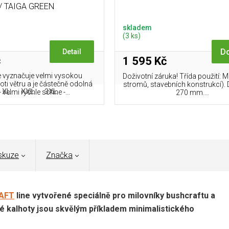
/ TAIGA GREEN
skladem
(3 ks)
Do
Detail
č
1 595 Kč
 vyznačuje velmi vysokou
Doživotní záruka! Třída použití: 
oti větru a je částečně odolná
stromů, stavebních konstrukcí). D
XL
XXL
3XL
- velmi rychle schne -...
270 mm....
skuze
Značka
AFT
line vytvořené speciálně pro milovníky bushcraftu a
né kalhoty jsou skvělým příkladem minimalistického