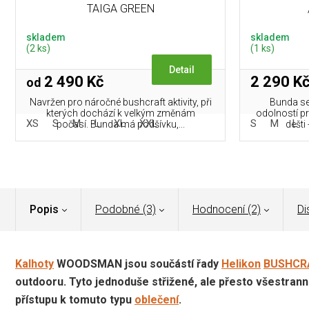
TAIGA GREEN
skladem
skladem
(2 ks)
(1 ks)
Detail
2 490 Kč
2 290 K
od
Navržen pro náročné bushcraft aktivity, při
Bunda se
kterých dochází k velkým změnám
odolností pr
XS
S
M
L
XL
XXL
S
M
L
počasí. Bunda má podšívku,...
dešti 
Popis
Podobné (3)
Hodnocení (2)
Di
Kalhoty
WOODSMAN jsou součástí řady
Helikon
BUSHCR
outdooru. Tyto jednoduše střižené, ale přesto všestran
přístupu k tomuto typu
oblečení
.