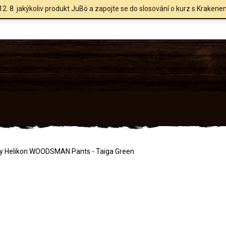
12. 8. jakýkoliv produkt JuBö a zapojte se do slosování o kurz s Krakene
ty Helikon WOODSMAN Pants - Taiga Green