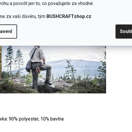
rohu a povolit jen to, co považujete za vhodné.
me za vaši důvěru, tým
BUSHCRAFTshop.cz
avení
Souh
ívka: 90% polyester, 10% bavlna