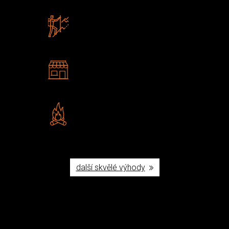
Zboží sami testujeme
U nás nekoupíte „zajíce v pytli“
2 kamenné prodejny
Navštivte nás v Praze a
Šumperku
Vlastní značka JuBö
Poctivá ruční výroba v ČR
další skvělé výhody
Užijte si to v přírodě
Vybavení, na které spoléháte nejčastěji