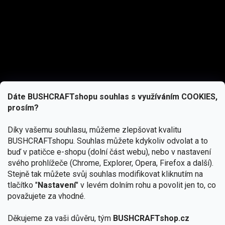
Dáte BUSHCRAFTshopu souhlas s využíváním COOKIES,
prosím?
Díky vašemu souhlasu, můžeme zlepšovat kvalitu
BUSHCRAFTshopu.
Souhlas můžete kdykoliv odvolat a to
buď v patičce e-shopu (dolní část webu), nebo v nastavení
svého prohlížeče (Chrome, Explorer, Opera, Firefox a další).
Stejně tak můžete svůj souhlas modifikovat kliknutím na
tlačítko "
Nastavení
" v levém dolním rohu a povolit jen to, co
Přihlásit se
považujete za vhodné.
Vložením e-mailu souhlasíte s
Děkujeme za vaši důvěru, tým
BUSHCRAFTshop.cz
podmínkami ochrany osobních údajů