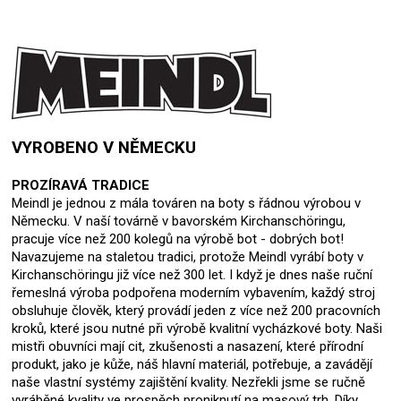
VYROBENO V NĚMECKU
PROZÍRAVÁ TRADICE
Meindl je jednou z mála továren na boty s řádnou výrobou v
Německu. V naší továrně v bavorském Kirchanschöringu,
pracuje více než 200 kolegů na výrobě bot - dobrých bot!
Navazujeme na staletou tradici, protože Meindl vyrábí boty v
Kirchanschöringu již více než 300 let. I když je dnes naše ruční
řemeslná výroba podpořena moderním vybavením, každý stroj
obsluhuje člověk, který provádí jeden z více než 200 pracovních
kroků, které jsou nutné při výrobě kvalitní vycházkové boty. Naši
mistři obuvníci mají cit, zkušenosti a nasazení, které přírodní
produkt, jako je kůže, náš hlavní materiál, potřebuje, a zavádějí
naše vlastní systémy zajištění kvality. Nezřekli jsme se ručně
vyráběné kvality ve prospěch proniknutí na masový trh. Díky