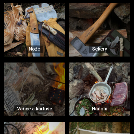
Nože
Sekery
Vařiče a kartuše
Nádobí