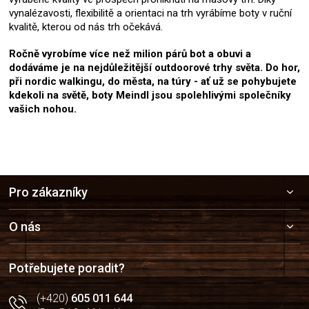
vynalézavosti, flexibilitě a orientaci na trh vyrábíme boty v ruční
kvalitě, kterou od nás trh očekává.
Ročně vyrobíme více než milion párů bot a obuvi a
dodáváme je na nejdůležitější outdoorové trhy světa. Do hor,
při nordic walkingu, do města, na túry - ať už se pohybujete
kdekoli na světě, boty Meindl jsou spolehlivými společníky
vašich nohou.
Z
Pro zákazníky
á
p
a
O nás
t
í
Potřebujete poradit?
(+420)
605 011 644