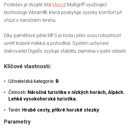
Podešev je dvojitě šitá
Meindl
Multigriff využívající
technologii Vibram®, která poskytuje vysoký komfort při
chůzi v náročném terénu.
Díky paměťové pěně MFS je bota i přes svou robustnost
uvnitř krásně měkká a pohodlná. Systém uchycení
šněrovadel Digafix zvyšuje stabilitu zejména v patní oblasti.
Klíčové vlastnosti:
Uživatelská kategorie:
B
Činnosti:
Náročná turistika v nízkých horách, Alpách.
Lehká vysokohorská turistika.
Terén:
Hrubé cesty, příkré horské stezky
Parametry