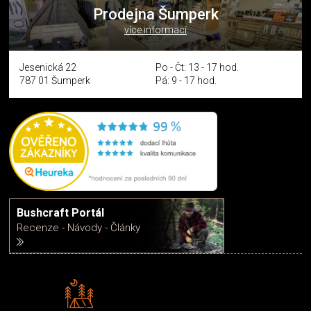
Prodejna Šumperk
více informací
Jesenická 22
Po - Čt: 13 - 17 hod.
787 01 Šumperk
Pá: 9 - 17 hod.
Bushcraft Portál
Recenze - Návody - Články
Rádi předáváme zkušenosti
Poradíme vám s výběrem