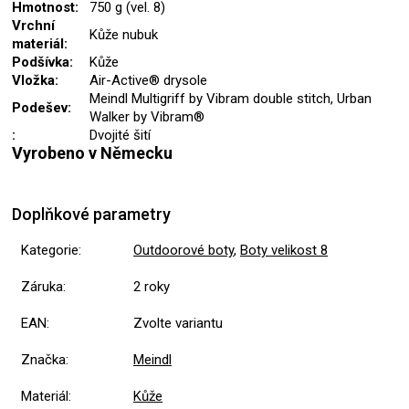
Hmotnost:
750 g (vel. 8)
Vrchní
Kůže nubuk
materiál:
Podšívka:
Kůže
Vložka:
Air-Active® drysole
Meindl Multigriff by Vibram double stitch, Urban
Podešev:
Walker by Vibram®
:
Dvojité šití
Vyrobeno v Německu
Doplňkové parametry
Kategorie
:
Outdoorové boty
,
Boty velikost 8
Záruka
:
2 roky
EAN
:
Zvolte variantu
Značka
:
Meindl
Materiál
:
Kůže