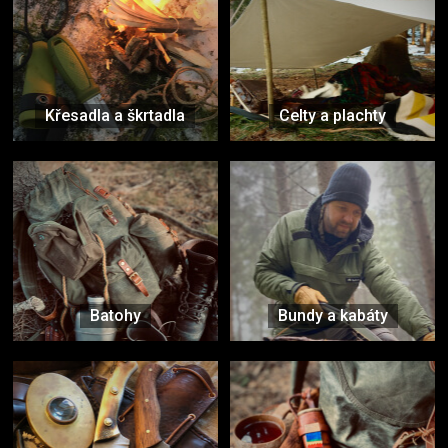
Křesadla a škrtadla
Celty a plachty
Batohy
Bundy a kabáty