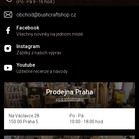
(Po - Pá 9 - 16 hod.)
obchod@bushcraftshop.cz
Facebook
Všechny novinky na jednom místě
Instagram
Zážitky z našich výprav
Youtube
Užitečné recenze a návody
Prodejna Praha
více informací
Na Václavce 28
Po - Pá:
150 00 Praha 5
10:00 - 18:00 hod.