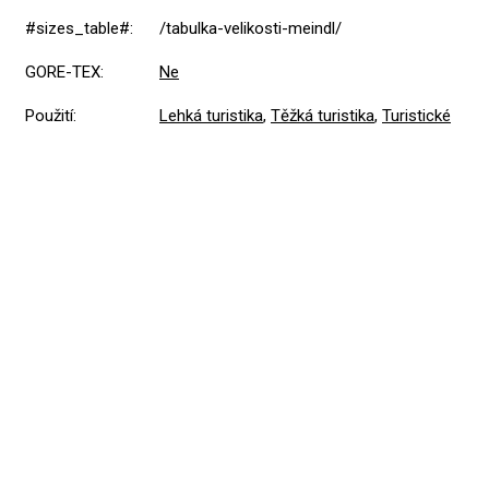
#sizes_table#
:
/tabulka-velikosti-meindl/
GORE-TEX
:
Ne
Použití
:
Lehká turistika
,
Těžká turistika
,
Turistické
Přidat hodnocení