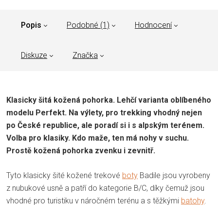
Popis
Podobné (1)
Hodnocení
Diskuze
Značka
Klasicky šitá kožená pohorka. Lehčí varianta oblíbeného
modelu Perfekt. Na výlety, pro trekking vhodný nejen
po České republice, ale poradí si i s alpským terénem.
Volba pro klasiky. Kdo maže, ten má nohy v suchu.
Prostě kožená pohorka zvenku i zevnitř.
Tyto klasicky šité kožené trekové
boty
Badile jsou vyrobeny
z nubukové usně a patří do kategorie B/C, díky čemuž jsou
vhodné pro turistiku v náročném terénu a s těžkými
batohy
.