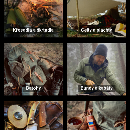
Křesadla a škrtadla
Celty a plachty
Batohy
Bundy a kabáty