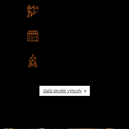
Zboží sami testujeme
U nás nekoupíte „zajíce v pytli“
2 kamenné prodejny
Navštivte nás v Praze a
Šumperku
Vlastní značka JuBö
Poctivá ruční výroba v ČR
další skvělé výhody
Užijte si to v přírodě
Vybavení, na které spoléháte nejčastěji