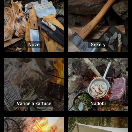
Nože
Sekery
Vařiče a kartuše
Nádobí