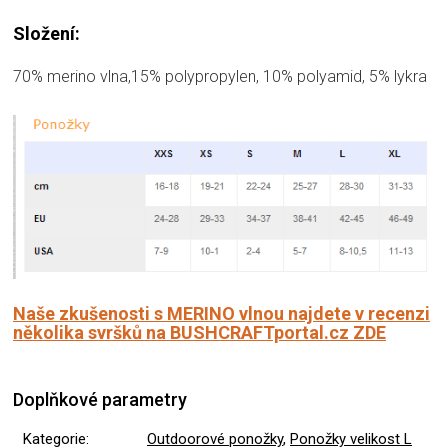
Složení:
70% merino vlna,15% polypropylen, 10% polyamid, 5% lykra
Naše zkušenosti s MERINO vlnou najdete v recenzi
několika svršků na BUSHCRAFTportal.cz ZDE
Doplňkové parametry
Kategorie
:
Outdoorové ponožky
,
Ponožky velikost L