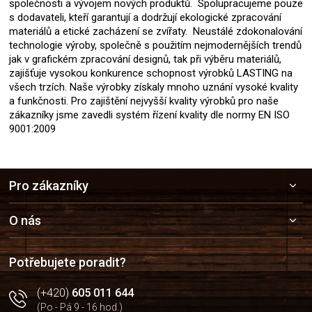
společnosti a vývojem nových produktů. Spolupracujeme pouze
s dodavateli, kteří garantují a dodržují ekologické zpracování
materiálů a etické zacházení se zvířaty. Neustálé zdokonalování
technologie výroby, společně s použitím nejmodernějších trendů
jak v grafickém zpracování designů, tak při výběru materiálů,
zajišťuje vysokou konkurence schopnost výrobků LASTING na
všech trzích. Naše výrobky získaly mnoho uznání vysoké kvality
a funkčnosti. Pro zajištění nejvyšší kvality výrobků pro naše
zákazníky jsme zavedli systém řízení kvality dle normy EN ISO
9001:2009
Z
Pro zákazníky
á
p
a
O nás
t
í
Potřebujete poradit?
(+420)
605 011 644
(Po - Pá 9 - 16 hod.)