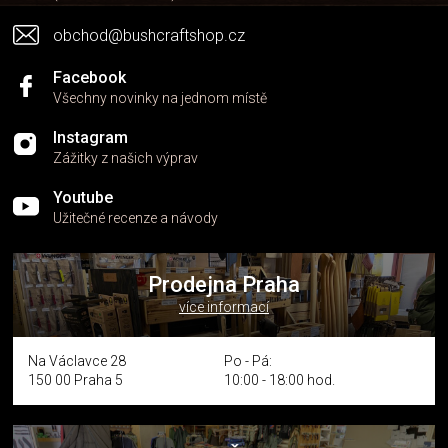
obchod@bushcraftshop.cz
Facebook
Všechny novinky na jednom místě
Instagram
Zážitky z našich výprav
Youtube
Užitečné recenze a návody
Prodejna Praha
více informací
Na Václavce 28
Po - Pá:
150 00 Praha 5
10:00 - 18:00 hod.