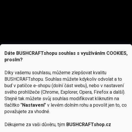
Dáte BUSHCRAFTshopu souhlas s využíváním COOKIES,
prosím?
Díky vašemu souhlasu, můžeme zlepšovat kvalitu
BUSHCRAFTshopu.
Souhlas můžete kdykoliv odvolat a to
buď v patičce e-shopu (dolní část webu), nebo v nastavení
svého prohlížeče (Chrome, Explorer, Opera, Firefox a další).
Stejně tak můžete svůj souhlas modifikovat kliknutím na
tlačítko "
Nastavení
" v levém dolním rohu a povolit jen to, co
Přihlásit se
považujete za vhodné.
Vložením e-mailu souhlasíte s
Děkujeme za vaši důvěru, tým
BUSHCRAFTshop.cz
podmínkami ochrany osobních údajů