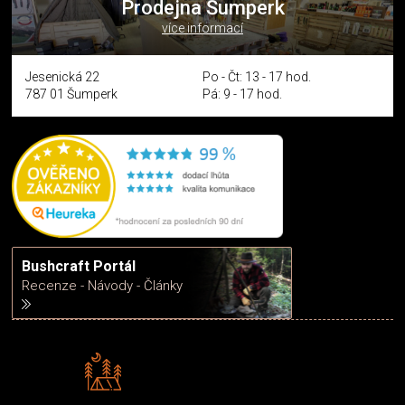
Prodejna Šumperk
více informací
Jesenická 22
Po - Čt: 13 - 17 hod.
787 01 Šumperk
Pá: 9 - 17 hod.
Bushcraft Portál
Recenze - Návody - Články
Rádi předáváme zkušenosti
Poradíme vám s výběrem