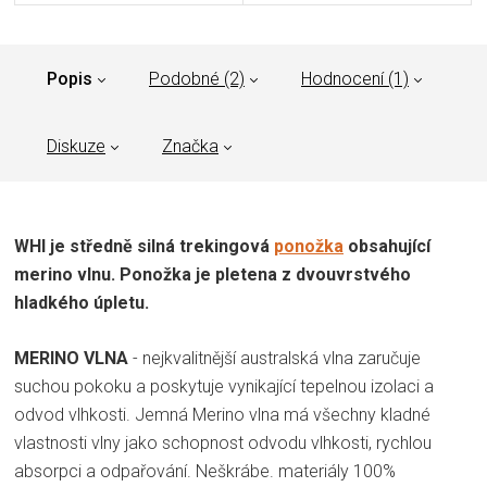
Popis
Podobné (2)
Hodnocení (1)
Diskuze
Značka
WHI je středně silná trekingová
ponožka
obsahující
merino vlnu. Ponožka je pletena z dvouvrstvého
hladkého úpletu.
MERINO VLNA
- nejkvalitnější australská vlna zaručuje
suchou pokoku a poskytuje vynikající tepelnou izolaci a
odvod vlhkosti. Jemná Merino vlna má všechny kladné
vlastnosti vlny jako schopnost odvodu vlhkosti, rychlou
absorpci a odpařování. Neškrábe. materiály 100%