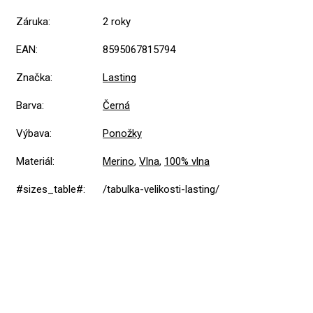
Záruka
:
2 roky
EAN
:
8595067815794
Značka
:
Lasting
Barva
:
Černá
Výbava
:
Ponožky
Materiál
:
Merino
,
Vlna
,
100% vlna
#sizes_table#
:
/tabulka-velikosti-lasting/
5,0
Průměrné
1 hodnocení
hodnocení
produktu