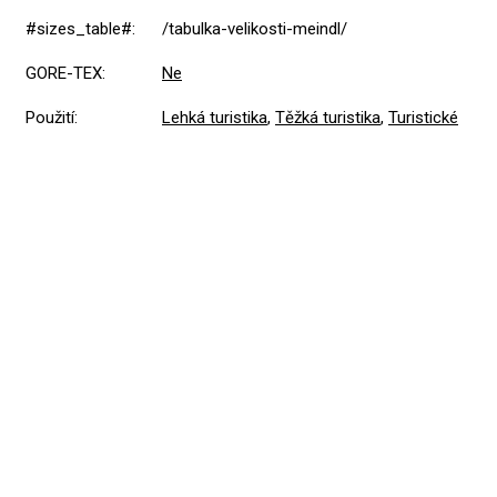
#sizes_table#
:
/tabulka-velikosti-meindl/
GORE-TEX
:
Ne
Použití
:
Lehká turistika
,
Těžká turistika
,
Turistické
Přidat hodnocení