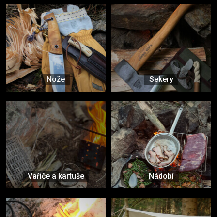
Nože
Sekery
Vařiče a kartuše
Nádobí