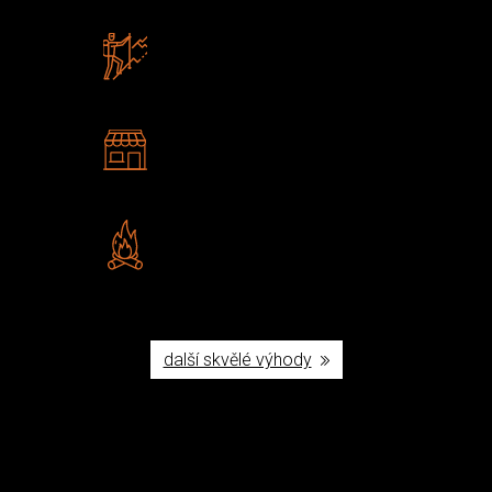
Zboží sami testujeme
U nás nekoupíte „zajíce v pytli“
2 kamenné prodejny
Navštivte nás v Praze a
Šumperku
Vlastní značka JuBö
Poctivá ruční výroba v ČR
další skvělé výhody
Užijte si to v přírodě
Vybavení, na které spoléháte nejčastěji