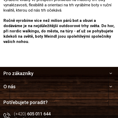
vynalézavosti, flexibilitě a orientaci na trh vyrábíme boty v ruční
kvalitě, kterou od nás trh očekává.
Ročně vyrobíme více než milion párů bot a obuvi a
dodáváme je na nejdůležitější outdoorové trhy světa. Do hor,
při nordic walkingu, do města, na túry - ať už se pohybujete
kdekoli na světě, boty Meindl jsou spolehlivými společníky
vašich nohou.
Z
Pro zákazníky
á
p
a
O nás
t
í
Potřebujete poradit?
(+420)
605 011 644