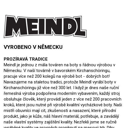
VYROBENO V NĚMECKU
PROZÍRAVÁ TRADICE
Meindl je jednou z mála továren na boty s řádnou výrobou v
Německu. V naší továrně v bavorském Kirchanschöringu,
pracuje více než 200 kolegů na výrobě bot - dobrých bot!
Navazujeme na staletou tradici, protože Meindl vyrábí boty v
Kirchanschöringu již více než 300 let. I když je dnes naše ruční
řemeslná výroba podpořena moderním vybavením, každý stroj
obsluhuje člověk, který provádí jeden z více než 200 pracovních
kroků, které jsou nutné při výrobě kvalitní vycházkové boty. Naši
mistři obuvníci mají cit, zkušenosti a nasazení, které přírodní
produkt, jako je kůže, náš hlavní materiál, potřebuje, a zavádějí
naše vlastní systémy zajištění kvality. Nezřekli jsme se ručně
vyráběné kvality ve prospěch proniknutí na masový trh. Díky