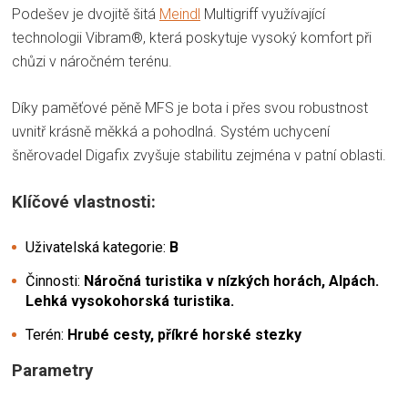
Podešev je dvojitě šitá
Meindl
Multigriff využívající
technologii Vibram®, která poskytuje vysoký komfort při
chůzi v náročném terénu.
Díky paměťové pěně MFS je bota i přes svou robustnost
uvnitř krásně měkká a pohodlná. Systém uchycení
šněrovadel Digafix zvyšuje stabilitu zejména v patní oblasti.
Klíčové vlastnosti:
Uživatelská kategorie:
B
Činnosti:
Náročná turistika v nízkých horách, Alpách.
Lehká vysokohorská turistika.
Terén:
Hrubé cesty, příkré horské stezky
Parametry