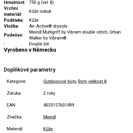
Hmotnost:
750 g (vel. 8)
Vrchní
Kůže nubuk
materiál:
Podšívka:
Kůže
Vložka:
Air-Active® drysole
Meindl Multigriff by Vibram double stitch, Urban
Podešev:
Walker by Vibram®
:
Dvojité šití
Vyrobeno v Německu
Doplňkové parametry
Kategorie
:
Outdoorové boty
,
Boty velikost 8
Záruka
:
2 roky
EAN
:
4033157601499
Značka
:
Meindl
Materiál
:
Kůže