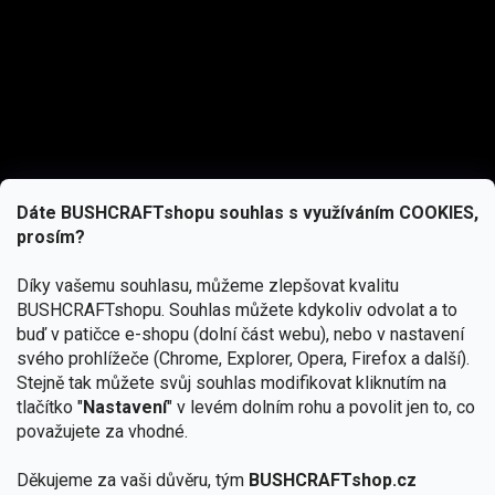
Dáte BUSHCRAFTshopu souhlas s využíváním COOKIES,
prosím?
Díky vašemu souhlasu, můžeme zlepšovat kvalitu
BUSHCRAFTshopu.
Souhlas můžete kdykoliv odvolat a to
buď v patičce e-shopu (dolní část webu), nebo v nastavení
svého prohlížeče (Chrome, Explorer, Opera, Firefox a další).
Stejně tak můžete svůj souhlas modifikovat kliknutím na
tlačítko "
Nastavení
" v levém dolním rohu a povolit jen to, co
Přihlásit se
považujete za vhodné.
Vložením e-mailu souhlasíte s
Děkujeme za vaši důvěru, tým
BUSHCRAFTshop.cz
podmínkami ochrany osobních údajů