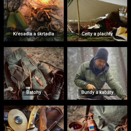
Křesadla a škrtadla
Celty a plachty
Batohy
Bundy a kabáty