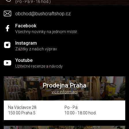
(Po - Pá 9 - 16 hod.)
obchod@bushcraftshop.cz
Facebook
Všechny novinky na jednom místě
Instagram
Zážitky z našich výprav
Youtube
Užitečné recenze a návody
Prodejna Praha
více informací
Na Václavce 28
Po - Pá:
150 00 Praha 5
10:00 - 18:00 hod.