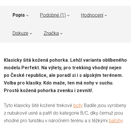
Popis
Podobné (1)
Hodnocení
Diskuze
Značka
Klasicky šitá kožená pohorka. Lehčí varianta oblíbeného
modelu Perfekt. Na výlety, pro trekking vhodný nejen
po České republice, ale poradí si i s alpským terénem.
Volba pro klasiky. Kdo maže, ten má nohy v suchu.
Prostě kožená pohorka zvenku i zevnitř.
Tyto klasicky šité kožené trekové
boty
Badile jsou vyrobeny
z nubukové usně a patří do kategorie B/C, díky čemuž jsou
vhodné pro turistiku v náročném terénu a s těžkými
batohy
.