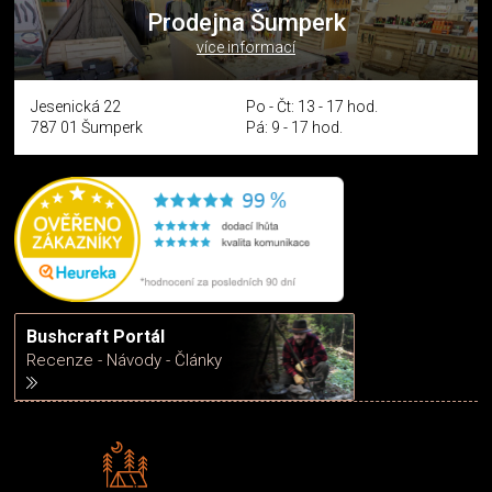
Prodejna Šumperk
více informací
Jesenická 22
Po - Čt: 13 - 17 hod.
787 01 Šumperk
Pá: 9 - 17 hod.
Bushcraft Portál
Recenze - Návody - Články
Rádi předáváme zkušenosti
Poradíme vám s výběrem