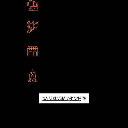
Rádi předáváme zkušenosti
Poradíme vám s výběrem
Zboží sami testujeme
U nás nekoupíte „zajíce v pytli“
2 kamenné prodejny
Navštivte nás v Praze a
Šumperku
Vlastní značka JuBö
Poctivá ruční výroba v ČR
další skvělé výhody
Užijte si to v přírodě
Vybavení, na které spoléháte nejčastěji