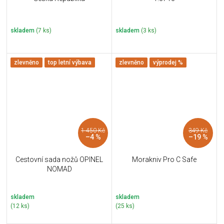
skladem
(7 ks)
skladem
(3 ks)
zlevněno
top letní výbava
zlevněno
výprodej %
1 450 Kč
349 Kč
–4 %
–19 %
Cestovní sada nožů OPINEL
Morakniv Pro C Safe
NOMAD
skladem
skladem
(12 ks)
(25 ks)