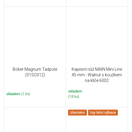
Böker Magnum Tadpole
Kapesní nůž MAIN Mini Line
(01SC012)
45 mm - Walnut s koužkem
na klíče 6002
skladem
skladem
(1 ks)
(18 ks)
zlevněno
top letní výbava