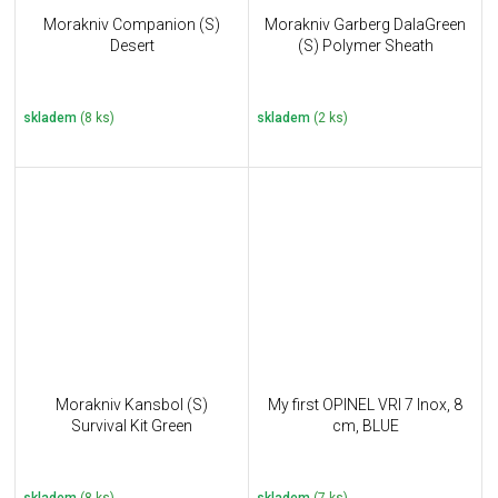
Morakniv Companion (S)
Morakniv Garberg DalaGreen
Desert
(S) Polymer Sheath
skladem
(8 ks)
skladem
(2 ks)
Morakniv Kansbol (S)
My first OPINEL VRI 7 Inox, 8
Survival Kit Green
cm, BLUE
skladem
(8 ks)
skladem
(7 ks)