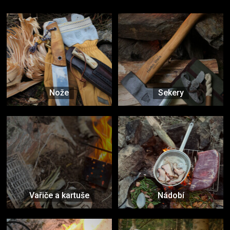
Nože
Sekery
Vařiče a kartuše
Nádobí