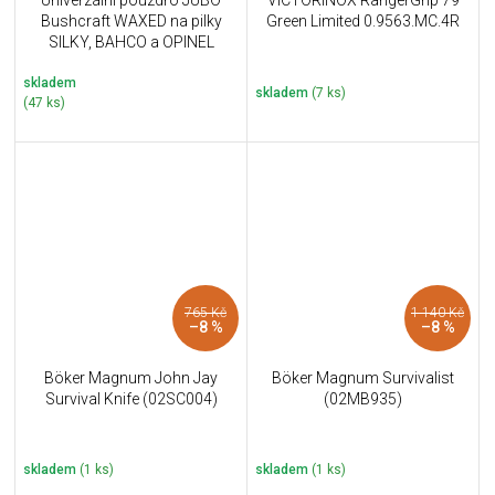
Univerzální pouzdro JUBÖ
VICTORINOX RangerGrip 79
Bushcraft WAXED na pilky
Green Limited 0.9563.MC.4R
SILKY, BAHCO a OPINEL
skladem
skladem
(7 ks)
(47 ks)
765 Kč
1 140 Kč
–8 %
–8 %
Böker Magnum John Jay
Böker Magnum Survivalist
Survival Knife (02SC004)
(02MB935)
skladem
(1 ks)
skladem
(1 ks)