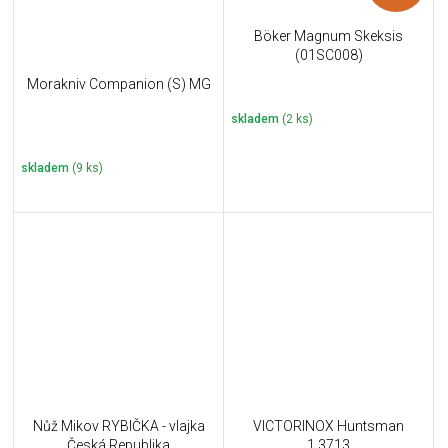
Böker Magnum Skeksis
(01SC008)
Morakniv Companion (S) MG
skladem
(2 ks)
skladem
(9 ks)
Nůž Mikov RYBIČKA - vlajka
VICTORINOX Huntsman
Česká Republika
1.3713