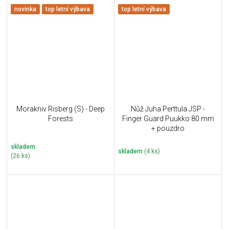
novinka
top letní výbava
top letní výbava
Morakniv Risberg (S) - Deep
Nůž Juha Perttula JSP -
Forests
Finger Guard Puukko 80 mm
+ pouzdro
skladem
skladem
(4 ks)
(26 ks)