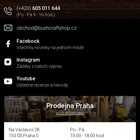
i
(+420)
605 011 644
s
(Po - Pá 9 - 16 hod.)
u
obchod@bushcraftshop.cz
Facebook
Všechny novinky na jednom místě
Instagram
Zážitky z našich výprav
Youtube
Užitečné recenze a návody
Prodejna Praha
více informací
Na Václavce 28
Po - Pá:
150 00 Praha 5
10:00 - 18:00 hod.