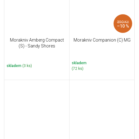
390 Kč
–10 %
Morakniv Amberg Compact
Morakniv Companion (C) MG
(S) - Sandy Shores
skladem
skladem
(3 ks)
(72 ks)