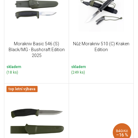
i
k
s
t
p
ů
r
o
d
u
Morakniv Basic 546 (S)
Nůž Morakniv 510 (C) Kraken
k
Black/MG - Bushcraft Edition
Edition
t
2025
ů
skladem
skladem
(18 ks)
(249 ks)
top letní výbava
840 Kč
–16 %