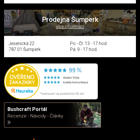
Prodejna Šumperk
více informací
Jesenická 22
Po - Čt: 13 - 17 hod.
787 01 Šumperk
Pá: 9 - 17 hod.
Bushcraft Portál
Recenze - Návody - Články