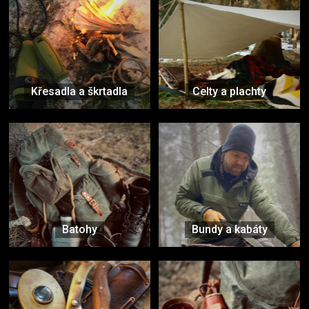
Křesadla a škrtadla
Celty a plachty
Batohy
Bundy a kabáty