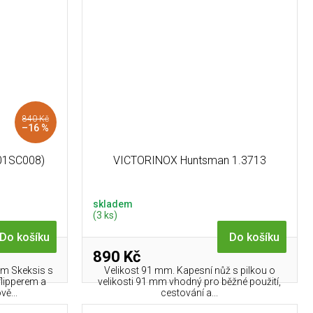
840 Kč
–16 %
01SC008)
VICTORINOX Huntsman 1.3713
skladem
(3 ks)
Do košíku
Do košíku
890 Kč
um Skeksis s
Velikost 91 mm. Kapesní nůž s pilkou o
flipperem a
velikosti 91 mm vhodný pro běžné použití,
vě...
cestování a...