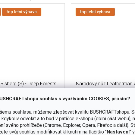
top letní výbava
top letní výbava
Risberg (S) - Deep Forests
Nářaďový nůž Leatherman 
Obsidian + Bitkit Blac
USHCRAFTshopu souhlas s využíváním COOKIES, prosím?
skladem
(3 ks)
ašemu souhlasu, můžeme zlepšovat kvalitu BUSHCRAFTshopu.
S
Do košíku
kdykoliv odvolat a to buď v patičce e-shopu (dolní část webu), 
6 390 Kč
ní svého prohlížeče (Chrome, Explorer, Opera, Firefox a další). S
orový nůž Morakniv Risberg S s
Leatherman Wave Alpha Obsidi
ete svůj souhlas modifikovat kliknutím na tlačítko "
Nastavení
" 