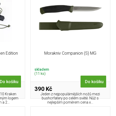
en Edition
Morakniv Companion (S) MG
skladem
(11 ks)
Do košíku
Do košíku
390 Kč
510 Kraken
Jeden z nejpopulárnějších nožů mezi
ovaným logem
bushcrfatery po celém světě. Nůž s
a 2...
nejlepším poměrem cena x...