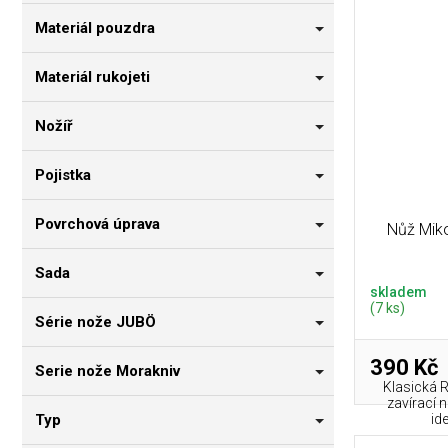
Materiál pouzdra
Materiál rukojeti
Nožíř
Pojistka
Povrchová úprava
Nůž Miko
Sada
skladem
(7 ks)
Série nože JUBÖ
390 Kč
Serie nože Morakniv
Klasická R
zavírací n
Typ
id