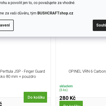
 mm z nerezové švédské oceli
Bit Kit přidá k multitoolu 
rohu a povolit jen to, co považujete za vhodné.
27 (Alleima) a Scandi...
oboustranných bitů (42 hr
me za vaši důvěru, tým
BUSHCRAFTshop.cz
výbava
avení
Souh
Perttula JSP - Finger Guard
OPINEL VRN 6 Carbon
kko 80 mm + pouzdro
skladem
(6 ks)
280 Kč
Do košíku
č