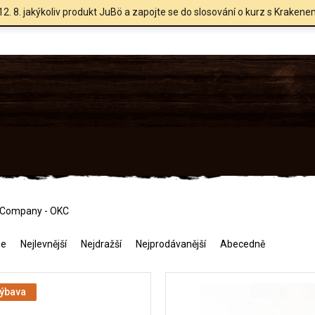
12. 8. jakýkoliv produkt JuBö a zapojte se do slosování o kurz s Krakene
e Company - OKC
me
Nejlevnější
Nejdražší
Nejprodávanější
Abecedně
výbava