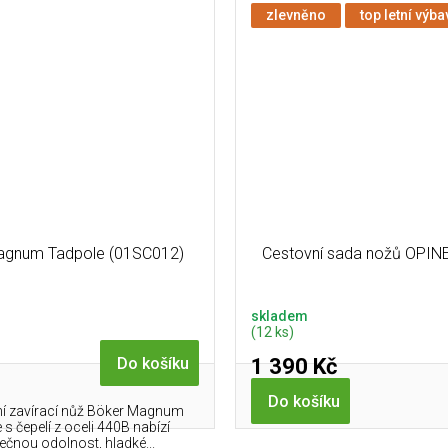
zlevněno
top letní výba
agnum Tadpole (01SC012)
Cestovní sada nožů OPI
skladem
(12 ks)
1 390 Kč
Do košíku
Do košíku
í zavírací nůž Böker Magnum
s čepelí z oceli 440B nabízí
ečnou odolnost, hladké...