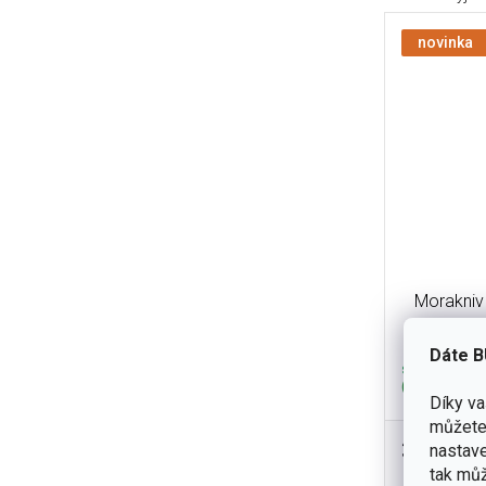
novinka
Morakniv 
Dáte B
skladem
(26 ks)
Díky v
můžete 
375 Kč
nastave
Lehký outdo
tak můž