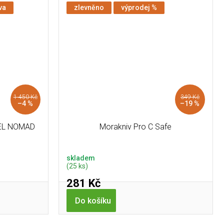
va
zlevněno
výprodej %
1 450 Kč
349 Kč
–4 %
–19 %
NEL NOMAD
Morakniv Pro C Safe
skladem
(25 ks)
281 Kč
Do košíku