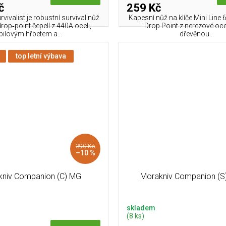
č
259 Kč
ivalist je robustní survival nůž
Kapesní nůž na klíče Mini Line 
rop‑point čepelí z 440A oceli,
Drop Point z nerezové oce
pilovým hřbetem a...
dřevěnou...
top letní výbava
390 Kč
–10 %
kniv Companion (C) MG
Morakniv Companion (S)
skladem
(8 ks)