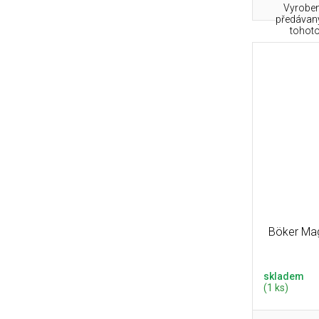
Vyroben
předávaný
tohoto 
Böker Mag
skladem
(1 ks)