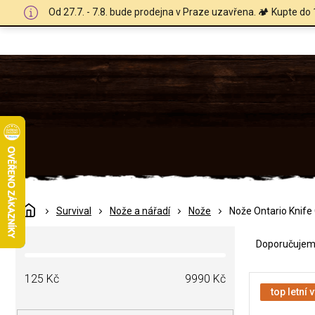
Přejít
Od 27.7. - 7.8. bude prodejna v Praze uzavřena. 🏕️ Kupte do 
na
obsah
Domů
Survival
Nože a nářadí
Nože
Nože Ontario Knif
Ř
P
a
Doporučuje
o
z
s
e
V
t
125
Kč
9990
Kč
n
ý
top letní 
r
í
p
a