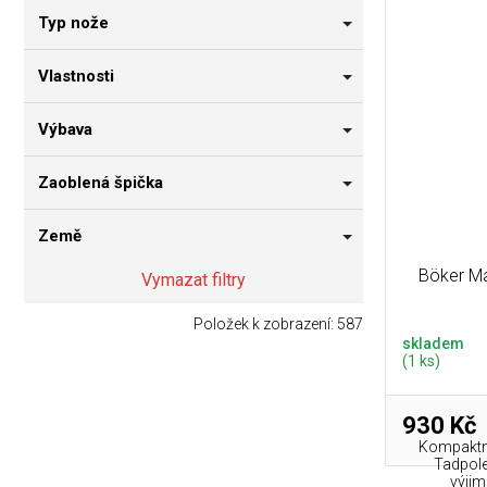
Typ nože
Vlastnosti
Výbava
Zaoblená špička
Země
Böker M
Vymazat filtry
Položek k zobrazení:
587
skladem
(1 ks)
930 Kč
Kompaktn
Tadpole 
výjim