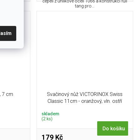
rovnou 21
čepelí z uhlíkové oceli 1066 a konstrukcí full
otů)...
tang pro...
lasím
, 7 cm
Svačinový nůž VICTORINOX Swiss
Classic 11cm - oranžový, vln. ostří
skladem
(2 ks)
Do košíku
179 Kč