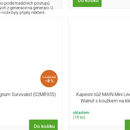
Do košíku
o podle tradičních postupů
ch z generace na generaci. U
nože byly přijaty některé...
1 140 Kč
–8 %
num Survivalist (02MB935)
Kapesní nůž MAIN Mini Li
Walnut s koužkem na kl
skladem
(18 ks)
Do košíku