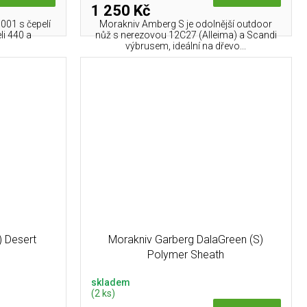
1 250 Kč
6001 s čepelí
Morakniv Amberg S je odolnější outdoor
li 440 a
nůž s nerezovou 12C27 (Alleima) a Scandi
výbrusem, ideální na dřevo...
 Desert
Morakniv Garberg DalaGreen (S)
Polymer Sheath
skladem
(2 ks)