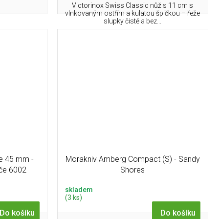
Victorinox Swiss Classic nůž s 11 cm s
vlnkovaným ostřím a kulatou špičkou – řeže
slupky čistě a bez...
ne 45 mm -
Morakniv Amberg Compact (S) - Sandy
íče 6002
Shores
skladem
(3 ks)
Do košíku
Do košíku