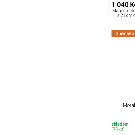
1 040 K
Magnum Surv
s 21 cm d
zlevněno
Mora
skladem
(73 ks)