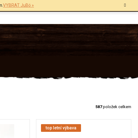
m.
VYBRAT JuBö »
587
položek celkem
top letní výbava