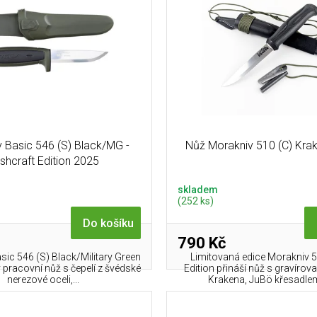
 Basic 546 (S) Black/MG -
Nůž Morakniv 510 (C) Krak
shcraft Edition 2025
skladem
(252 ks)
Do košíku
790 Kč
ic 546 (S) Black/Military Green
Limitovaná edice Morakniv 
ý pracovní nůž s čepelí z švédské
Edition přináší nůž s gravír
nerezové oceli,...
Krakena, JuBö křesadlem 