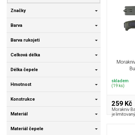
p
i
n
r
s
n
Značky
o
p
í
d
r
p
Barva
u
o
a
k
d
n
Barva rukojeti
t
u
e
ů
k
l
Celková délka
t
Morakniv
ů
Bu
Délka čepele
skladem
Hmotnost
(19 ks)
Konstrukce
259 Kč
Morakniv Bas
Materiál
je limitovan
Materiál čepele