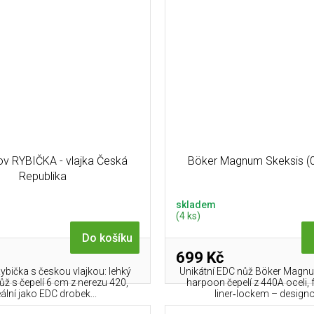
v RYBIČKA - vlajka Česká
Böker Magnum Skeksis (
Republika
skladem
(4 ks)
Do košíku
699 Kč
ybička s českou vlajkou: lehký
Unikátní EDC nůž Böker Magn
ůž s čepelí 6 cm z nerezu 420,
harpoon čepelí z 440A oceli, 
eální jako EDC drobek...
liner‑lockem – designo