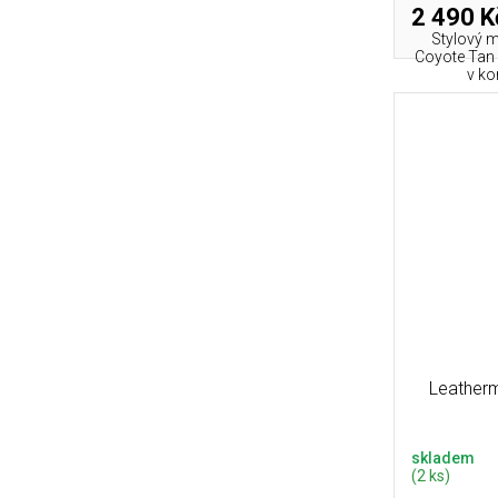
2 490 K
Stylový 
Coyote Tan 
v ko
Leatherm
skladem
(2 ks)