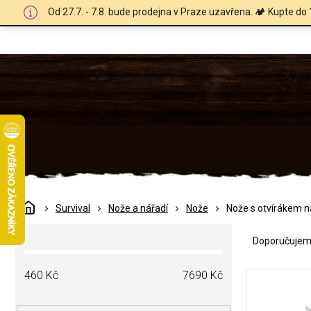
Přejít
Od 27.7. - 7.8. bude prodejna v Praze uzavřena. 🏕️ Kupte do 
na
obsah
Domů
Survival
Nože a nářadí
Nože
Nože s otvírákem n
Ř
P
a
Doporučuje
o
z
s
e
V
t
460
Kč
7690
Kč
n
ý
r
í
p
a