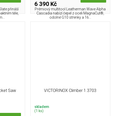
6 390 Kč
ate přináší
Prémiový multitool Leatherman Wave Alpha
aktním těle,
Cascadia nabízí čepel z oceli MagnaCut®,
...
odolné G10 střenky a 16...
cket Saw
VICTORINOX Climber 1.3703
skladem
(1 ks)