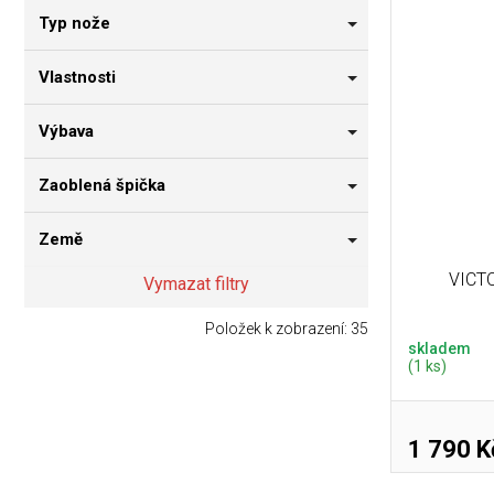
Typ nože
Vlastnosti
Výbava
Zaoblená špička
Země
VICTO
Vymazat filtry
Položek k zobrazení:
35
skladem
(1 ks)
1 790 K