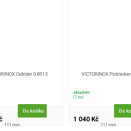
RINOX Outrider 0.8513
VICTORINOX Picknicker
skladem
(1 ks)
Do košíku
Do ko
č
1 040 Kč
111 mm
111 mm