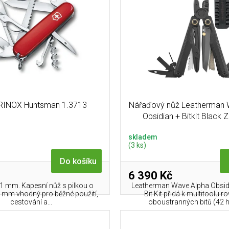
RINOX Huntsman 1.3713
Nářaďový nůž Leatherman 
Obsidian + Bitkit Blac
skladem
(3 ks)
Do košíku
6 390 Kč
91 mm. Kapesní nůž s pilkou o
Leatherman Wave Alpha Obsidi
1 mm vhodný pro běžné použití,
Bit Kit přidá k multitoolu 
cestování a...
oboustranných bitů (42 hr