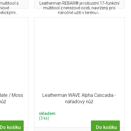
multitool s
Leatherman REBAR® je robustní 17‑funkční
émiové
multitool z nerezové oceli, navržený pro
tickými...
náročné užití v terénu i...
late / Moss
Leatherman WAVE Alpha Cascadia -
nůž
nářaďový nůž
skladem
(3 ks)
Do košíku
Do košíku