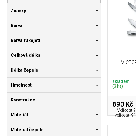
p
i
n
r
s
n
Značky
o
p
í
d
r
p
Barva
u
o
a
k
d
n
Barva rukojeti
t
u
e
ů
k
l
Celková délka
t
VICTO
ů
Délka čepele
skladem
Hmotnost
(3 ks)
Konstrukce
890 Kč
Velikost 
Materiál
velikosti 9
Materiál čepele