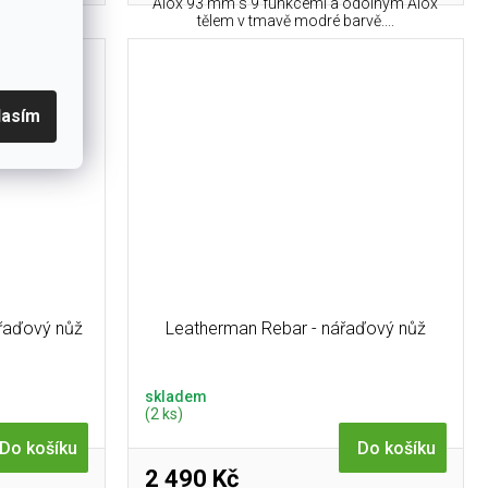
dolným Alox
Alox 93 mm s 9 funkcemi a odolným Alox
...
tělem v tmavě modré barvě....
lasím
řaďový nůž
Leatherman Rebar - nářaďový nůž
skladem
(2 ks)
Do košíku
Do košíku
2 490 Kč