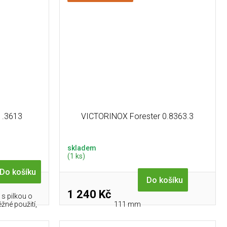
1.3613
VICTORINOX Forester 0.8363.3
skladem
(1 ks)
Do košíku
Do košíku
1 240 Kč
 s pilkou o
žné použití,
111 mm