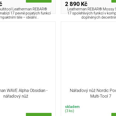
č
2 890 Kč
multitool Leatherman REBAR®
Leatherman REBAR® Mossy Sl
nabízí 17 pevně pojatých funkcí
17 spolehlivých funkcí v komp
mpaktním těle – ideální...
doplněných decentním
an WAVE Alpha Obsidian -
Nářaďový nůž Nordic Po
nářaďový nůž
Multi-Tool 7
skladem
(3 ks)