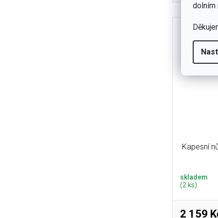
dolním 
pojistk
Děkuje
Nast
Kapesní nů
skladem
(2 ks)
2 159 K