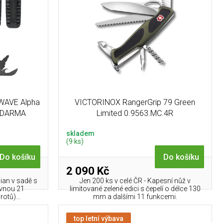
WAVE Alpha
VICTORINOX RangerGrip 79 Green
k ZDARMA
Limited 0.9563.MC.4R
skladem
(9 ks)
Do košíku
Do košíku
2 090 Kč
an v sadě s
Jen 200 ks v celé ČR - Kapesní nůž v
rovnou 21
limitované zelené edici s čepelí o délce 130
otů)...
mm a dalšími 11 funkcemi.
top letní výbava