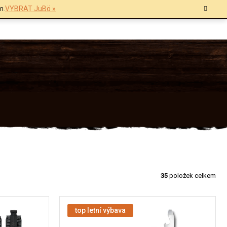
m.
VYBRAT JuBö »
35
položek celkem
top letní výbava