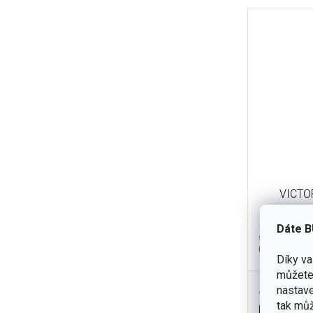
VICTOR
Dáte B
skladem
(1 ks)
Díky v
můžete 
nastave
1 290 K
tak můž
Kapesní nůž