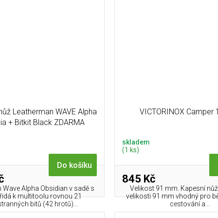
nůž Leatherman WAVE Alpha
VICTORINOX Camper 
ia + Bitkit Black ZDARMA
skladem
(1 ks)
Do košíku
č
845 Kč
 Wave Alpha Obsidian v sadě s
Velikost 91 mm. Kapesní nůž
 přidá k multitoolu rovnou 21
velikosti 91 mm vhodný pro bě
ranných bitů (42 hrotů)...
cestování a...