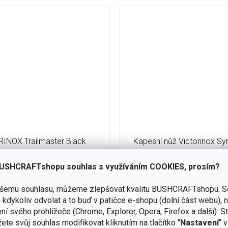
INOX Trailmaster Black
Kapesní nůž Victorinox Sy
0.8463.MW3
93 mm - červen
USHCRAFTshopu souhlas s využíváním COOKIES, prosím?
skladem
(5 ks)
ašemu souhlasu, můžeme zlepšovat kvalitu BUSHCRAFTshopu.
S
kdykoliv odvolat a to buď v patičce e-shopu (dolní část webu), 
Do košíku
1 799 Kč
ní svého prohlížeče (Chrome, Explorer, Opera, Firefox a další). S
č
Spolehlivý kapesní nůž Victor
ete svůj souhlas modifikovat kliknutím na tlačítko "
Nastavení
" 
 o velikosti 111 mm s odtlačnou