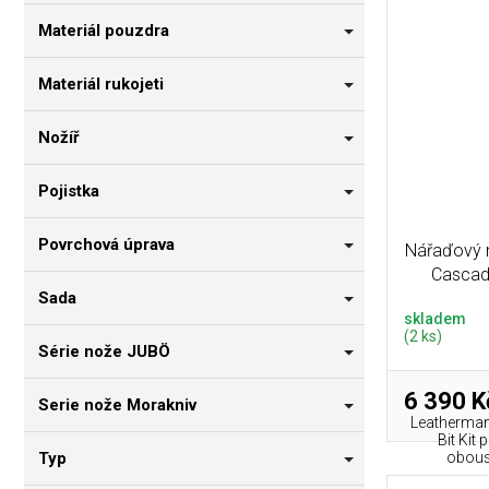
Materiál pouzdra
Materiál rukojeti
Nožíř
Pojistka
Povrchová úprava
Nářaďový 
Cascad
Sada
skladem
(2 ks)
Série nože JUBÖ
6 390 K
Serie nože Morakniv
Leatherman
Bit Kit
Typ
oboust