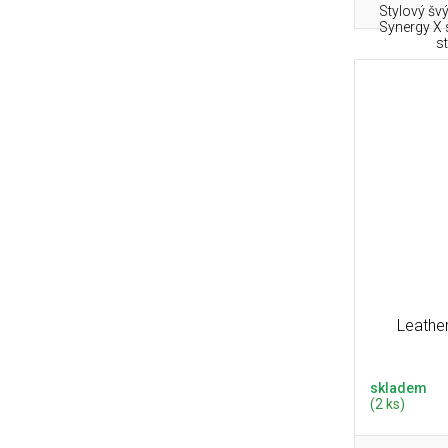
Stylový šv
Synergy X 
s
Leathe
skladem
(2 ks)