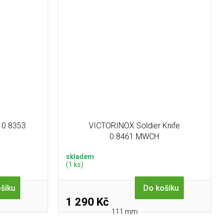
 0.8353
VICTORINOX Soldier Knife
0.8461.MWCH
skladem
(1 ks)
šíku
Do košíku
1 290 Kč
111 mm