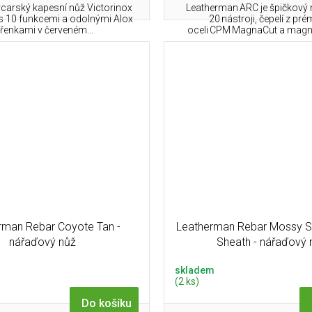
ýcarský kapesní nůž Victorinox
Leatherman ARC je špičkový 
s 10 funkcemi a odolnými Alox
20 nástroji, čepelí z pr
třenkami v červeném...
oceli CPM MagnaCut a magne
rman Rebar Coyote Tan -
Leatherman Rebar Mossy S
nářaďový nůž
Sheath - nářaďový 
skladem
(2 ks)
Do košíku