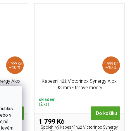
1 999 Kč
1 999 Kč
–10 %
–10 %
nergy Alox
Kapesní nůž Victorinox Synergy Alox
ý
93 mm - tmavě modrý
skladem
(2 ks)
ouhlas
Do košíku
Do košíku
nebo v
1 799 Kč
tejně
inox Synergy
Spolehlivý kapesní nůž Victorinox Synergy
v levém