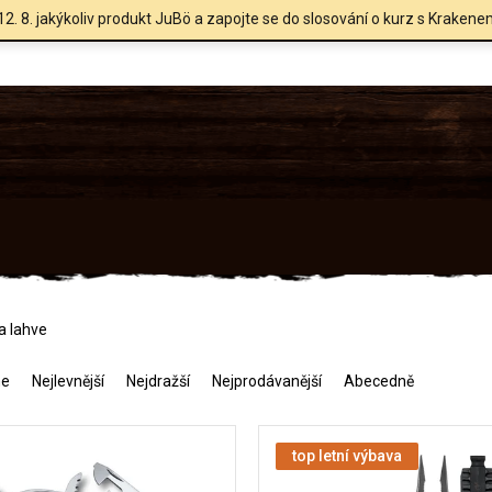
12. 8. jakýkoliv produkt JuBö a zapojte se do slosování o kurz s Krakene
a lahve
me
Nejlevnější
Nejdražší
Nejprodávanější
Abecedně
top letní výbava