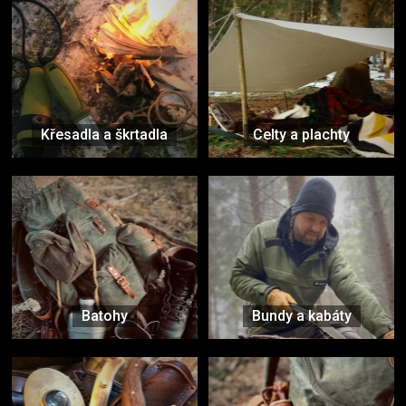
Křesadla a škrtadla
Celty a plachty
Batohy
Bundy a kabáty