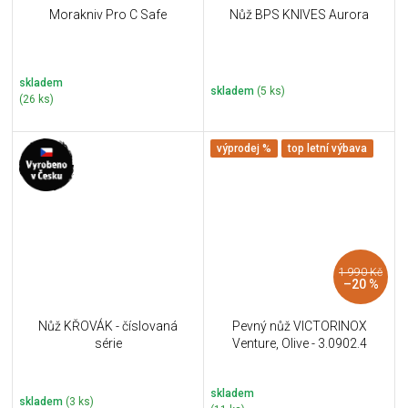
Morakniv Pro C Safe
Nůž BPS KNIVES Aurora
skladem
skladem
(5 ks)
(26 ks)
výprodej %
top letní výbava
1 990 Kč
–20 %
Nůž KŘOVÁK - číslovaná
Pevný nůž VICTORINOX
série
Venture, Olive - 3.0902.4
skladem
skladem
(3 ks)