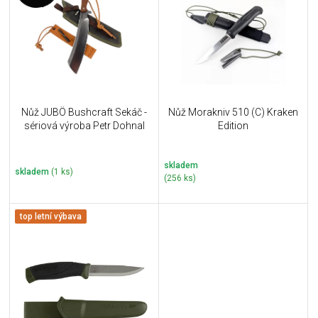
u
i
k
s
t
p
ů
r
o
d
u
Nůž JUBÖ Bushcraft Sekáč -
Nůž Morakniv 510 (C) Kraken
k
sériová výroba Petr Dohnal
Edition
t
ů
skladem
skladem
(1 ks)
(256 ks)
top letní výbava