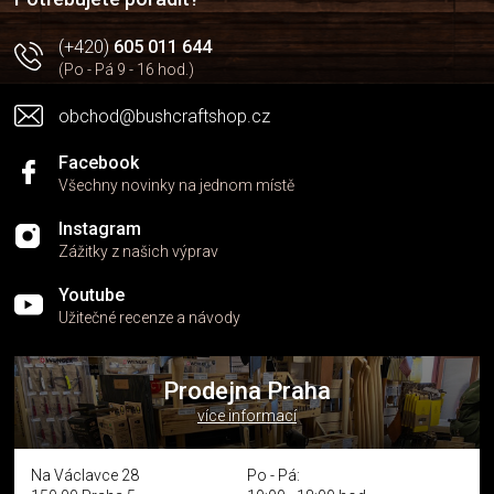
p
i
(+420)
605 011 644
s
(Po - Pá 9 - 16 hod.)
u
obchod@bushcraftshop.cz
Facebook
Všechny novinky na jednom místě
Instagram
Zážitky z našich výprav
Youtube
Užitečné recenze a návody
Prodejna Praha
více informací
Na Václavce 28
Po - Pá: