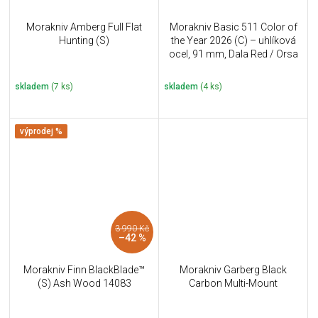
Morakniv Amberg Full Flat
Morakniv Basic 511 Color of
Hunting (S)
the Year 2026 (C) – uhlíková
ocel, 91 mm, Dala Red / Orsa
Sandstone
skladem
(7 ks)
skladem
(4 ks)
výprodej %
3 990 Kč
–42 %
Morakniv Finn BlackBlade™
Morakniv Garberg Black
(S) Ash Wood 14083
Carbon Multi-Mount