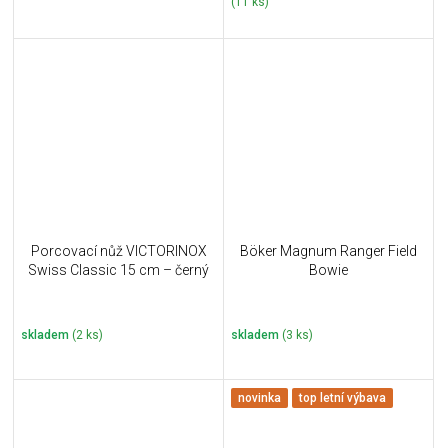
(11 ks)
Porcovací nůž VICTORINOX
Böker Magnum Ranger Field
Swiss Classic 15 cm – černý
Bowie
skladem
(2 ks)
skladem
(3 ks)
novinka
top letní výbava