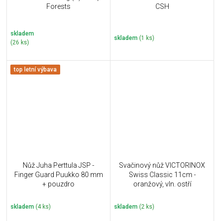
Forests
CSH
skladem
skladem
(1 ks)
(26 ks)
top letní výbava
Nůž Juha Perttula JSP -
Svačinový nůž VICTORINOX
Finger Guard Puukko 80 mm
Swiss Classic 11cm -
+ pouzdro
oranžový, vln. ostří
skladem
(4 ks)
skladem
(2 ks)