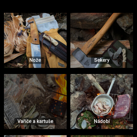
Vybavení, na které spoléháte nejčastěji
Nože
Sekery
Vařiče a kartuše
Nádobí