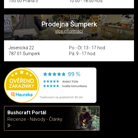
150 00 Praha 5
10:00 - 18:00 hod.
Prodejna Šumperk
více informací
Jesenická 22
Po - Čt: 13 - 17 hod.
787 01 Šumperk
Pá: 9 - 17 hod.
Bushcraft Portál
Recenze - Návody - Články