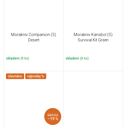
Morakniv Companion (S)
Morakniv Kansbol (S)
Desert
Survival Kit Green
skladem
(8 ks)
skladem
(8 ks)
zlevněno
výprodej %
349 Kč
–19 %