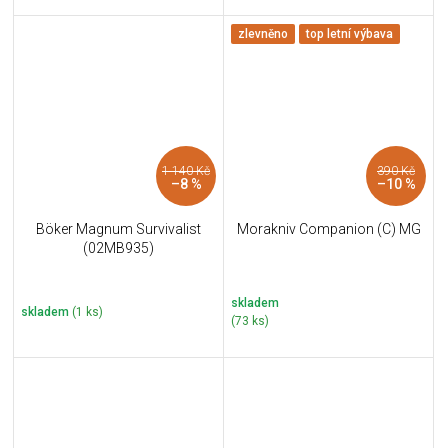
zlevněno
top letní výbava
1 140 Kč
390 Kč
–8 %
–10 %
Böker Magnum Survivalist
Morakniv Companion (C) MG
(02MB935)
skladem
skladem
(1 ks)
(73 ks)