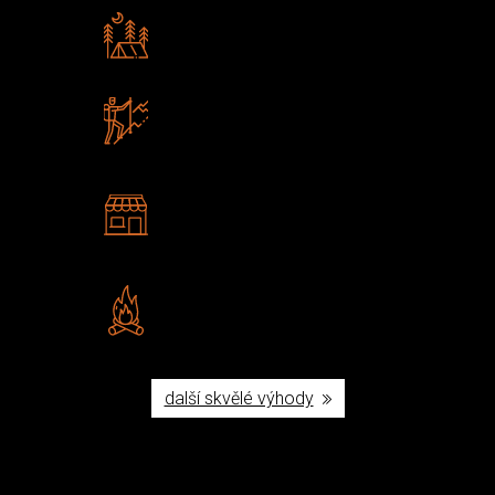
Rádi předáváme zkušenosti
Poradíme vám s výběrem
Zboží sami testujeme
U nás nekoupíte „zajíce v pytli“
2 kamenné prodejny
Navštivte nás v Praze a
Šumperku
Vlastní značka JuBö
Poctivá ruční výroba v ČR
další skvělé výhody
Užijte si to v přírodě