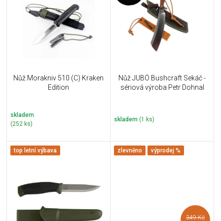
u
i
k
s
t
p
ů
r
o
d
u
Nůž Morakniv 510 (C) Kraken
Nůž JUBÖ Bushcraft Sekáč -
k
Edition
sériová výroba Petr Dohnal
t
ů
skladem
skladem
(1 ks)
(252 ks)
top letní výbava
zlevněno
výprodej %
349 Kč