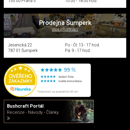
150 00 Praha 5
10:00 - 18:00 hod.
Prodejna Šumperk
více informací
Jesenická 22
Po - Čt: 13 - 17 hod.
787 01 Šumperk
Pá: 9 - 17 hod.
Bushcraft Portál
Recenze - Návody - Články