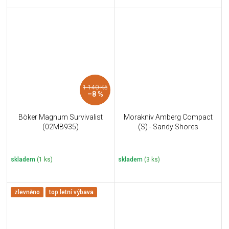
1 140 Kč
–8 %
Böker Magnum Survivalist
Morakniv Amberg Compact
(02MB935)
(S) - Sandy Shores
skladem
(1 ks)
skladem
(3 ks)
zlevněno
top letní výbava