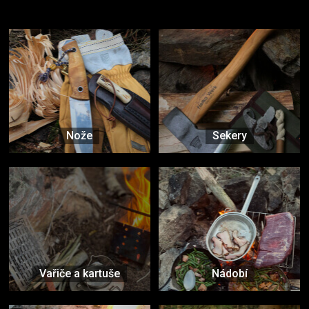
Vybavení, na které spoléháte nejčastěji
Nože
Sekery
Vařiče a kartuše
Nádobí