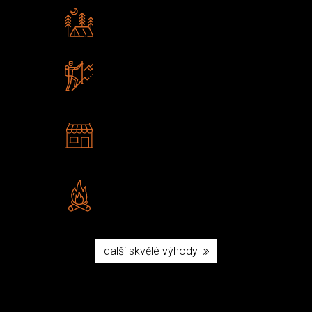
Rádi předáváme zkušenosti
Poradíme vám s výběrem
Zboží sami testujeme
U nás nekoupíte „zajíce v pytli“
2 kamenné prodejny
Navštivte nás v Praze a
Šumperku
Vlastní značka JuBö
Poctivá ruční výroba v ČR
další skvělé výhody
Užijte si to v přírodě