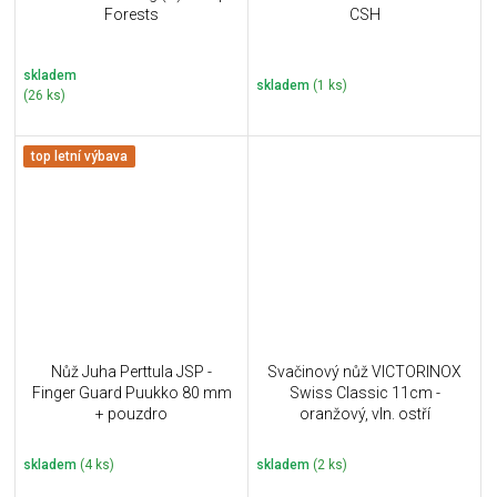
Forests
CSH
skladem
skladem
(1 ks)
(26 ks)
top letní výbava
Nůž Juha Perttula JSP -
Svačinový nůž VICTORINOX
Finger Guard Puukko 80 mm
Swiss Classic 11cm -
+ pouzdro
oranžový, vln. ostří
skladem
(4 ks)
skladem
(2 ks)