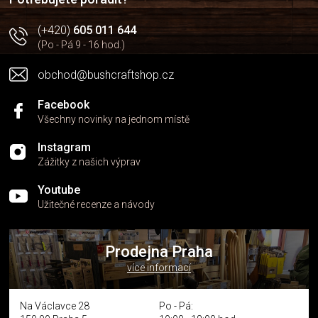
p
i
(+420)
605 011 644
s
(Po - Pá 9 - 16 hod.)
u
obchod@bushcraftshop.cz
Facebook
Všechny novinky na jednom místě
Instagram
Zážitky z našich výprav
Youtube
Užitečné recenze a návody
Prodejna Praha
více informací
Na Václavce 28
Po - Pá: