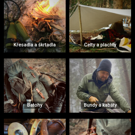
Křesadla a škrtadla
Celty a plachty
Batohy
Bundy a kabáty