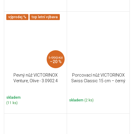
výprodej %
top letní výbava
1 990 Kč
–20 %
Pevný nůž VICTORINOX
Porcovací nůž VICTORINOX
Venture, Olive - 3.0902.4
Swiss Classic 15 cm – černý
skladem
skladem
(2 ks)
(11 ks)