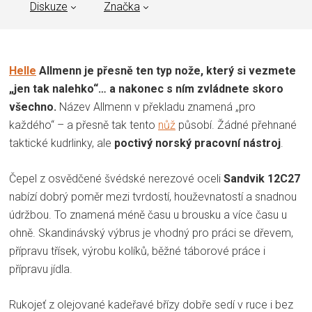
Diskuze
Značka
Helle
Allmenn je přesně ten typ nože, který si vezmete
„jen tak nalehko“… a nakonec s ním zvládnete skoro
všechno.
Název Allmenn v překladu znamená „pro
každého“ – a přesně tak tento
nůž
působí. Žádné přehnané
taktické kudrlinky, ale
poctivý norský pracovní nástroj
.
Čepel z osvědčené švédské nerezové oceli
Sandvik 12C27
nabízí dobrý poměr mezi tvrdostí, houževnatostí a snadnou
údržbou. To znamená méně času u brousku a více času u
ohně. Skandinávský výbrus je vhodný pro práci se dřevem,
přípravu třísek, výrobu kolíků, běžné táborové práce i
přípravu jídla.
Rukojeť z olejované kadeřavé břízy dobře sedí v ruce i bez