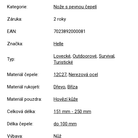
Kategorie
:
Nože s pevnou čepelí
Záruka
:
2 roky
EAN
:
7023892000081
Značka
:
Helle
Lovecké
,
Outdoorové
,
Survival
,
Typ
:
Turistické
Materiál čepele
:
12C27
,
Nerezová ocel
Materiál rukojeti
:
Dřevo
,
Bříza
Materiál pouzdra
:
Hovězí kůže
Celková délka
:
151 mm - 250 mm
Délka čepele
:
do 100 mm
Výbava
:
Nůž