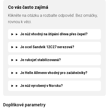
Co vás často zajímá
Klikněte na otázku a rozbalte odpověď. Bez omáčky,
rovnou k věci.
▸
Je nůž vhodný na štípání dřeva přes čepel?
▸
Je ocel Sandvik 12C27 nerezová?
▸
Je rukojeť stabilizovaná?
▸
Je Helle Allmenn vhodný pro začátečníky?
▸
Je nůž vyrobený v Norsku?
Doplňkové parametry