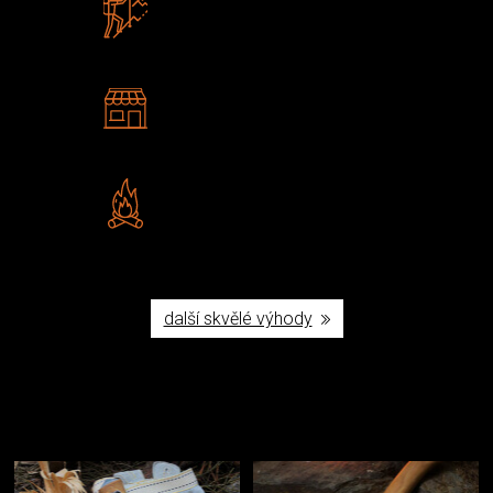
Zboží sami testujeme
U nás nekoupíte „zajíce v pytli“
2 kamenné prodejny
Navštivte nás v Praze a
Šumperku
Vlastní značka JuBö
Poctivá ruční výroba v ČR
další skvělé výhody
Užijte si to v přírodě
Vybavení, na které spoléháte nejčastěji