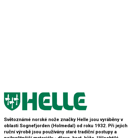
Přidat hodnocení
Světoznámé norské nože značky Helle jsou vyráběny v
oblasti Sognefjorden (Holmedal) od roku 1932. Při jejich
ruční výrobě jsou používány staré tradiční postupy a
nejkvalitnější materiály - dřevo, kost, kůže. Ušlechtilé