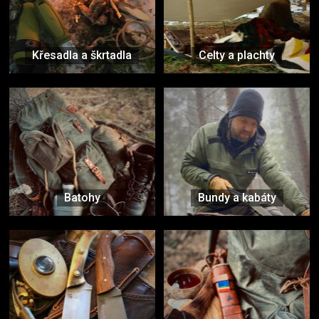
Křesadla a škrtadla
Celty a plachty
Batohy
Bundy a kabáty