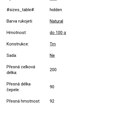
#sizes_table#
:
hidden
Barva rukojeti
:
Natural
Hmotnost
:
do 100 g
Konstrukce
:
Trn
Sada
:
Ne
Přesná celková
200
délka
:
Přesná délka
90
čepele
:
Přesná hmotnost
:
92