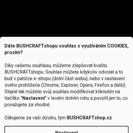
Dáte BUSHCRAFTshopu souhlas s využíváním COOKIES,
prosím?
Díky vašemu souhlasu, můžeme zlepšovat kvalitu
BUSHCRAFTshopu.
Souhlas můžete kdykoliv odvolat a to
buď v patičce e-shopu (dolní část webu), nebo v nastavení
svého prohlížeče (Chrome, Explorer, Opera, Firefox a další).
Stejně tak můžete svůj souhlas modifikovat kliknutím na
tlačítko "
Nastavení
" v levém dolním rohu a povolit jen to, co
Přihlásit se
považujete za vhodné.
Vložením e-mailu souhlasíte s
Děkujeme za vaši důvěru, tým
BUSHCRAFTshop.cz
podmínkami ochrany osobních údajů
Nastavení