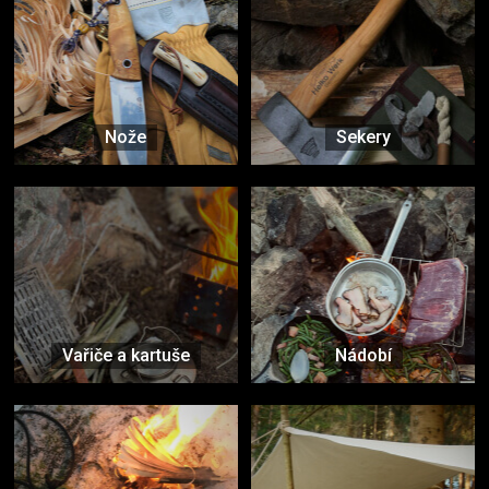
Nože
Sekery
Vařiče a kartuše
Nádobí