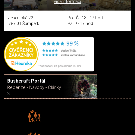
více informací
Jesenická 22
Po - Čt: 13 - 17 hod.
787 01 Šumperk
Pá: 9 - 17 hod.
Bushcraft Portál
Recenze - Návody - Články
Rádi předáváme zkušenosti
Poradíme vám s výběrem