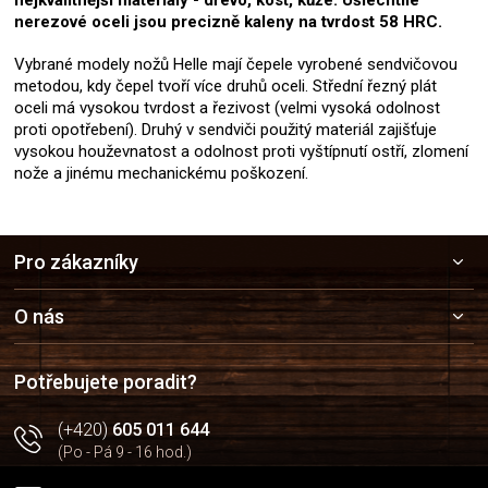
nerezové oceli jsou precizně kaleny na tvrdost 58 HRC.
Vybrané modely nožů Helle mají čepele vyrobené sendvičovou
metodou, kdy čepel tvoří více druhů oceli. Střední řezný plát
oceli má vysokou tvrdost a řezivost (velmi vysoká odolnost
proti opotřebení). Druhý v sendviči použitý materiál zajišťuje
vysokou houževnatost a odolnost proti vyštípnutí ostří, zlomení
nože a jinému mechanickému poškození.
Z
Pro zákazníky
á
p
a
O nás
t
í
Potřebujete poradit?
(+420)
605 011 644
(Po - Pá 9 - 16 hod.)