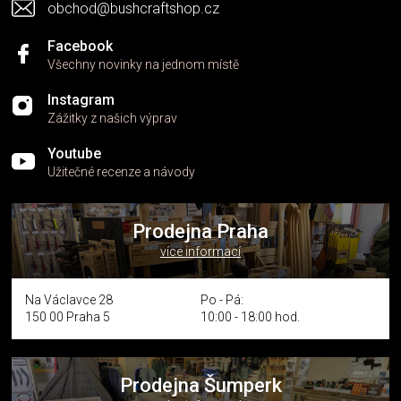
obchod@bushcraftshop.cz
Facebook
Všechny novinky na jednom místě
Instagram
Zážitky z našich výprav
Youtube
Užitečné recenze a návody
Prodejna Praha
více informací
Na Václavce 28
Po - Pá:
150 00 Praha 5
10:00 - 18:00 hod.
Prodejna Šumperk