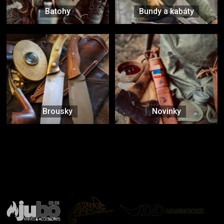
Batohy
Bundy a kabáty
Brousky
Novinky
Značky ověřené samotnou přírodou
další značky