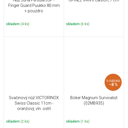
Nůž Juha Perttula JSP -
OPINEL VRN 6 Carbon, 7 cm
Finger Guard Puukko 80 mm
+ pouzdro
skladem
(4 ks)
skladem
(6 ks)
1 140 Kč
–8 %
Svačinový nůž VICTORINOX
Böker Magnum Survivalist
Swiss Classic 11cm -
(02MB935)
oranžový, vln. ostří
skladem
(2 ks)
skladem
(1 ks)