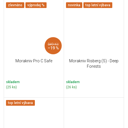
zlevněno
výprodej %
novinka
top letní výbava
349 Kč
–19 %
Morakniv Pro C Safe
Morakniv Risberg (S) - Deep
Forests
skladem
skladem
(25 ks)
(26 ks)
top letní výbava