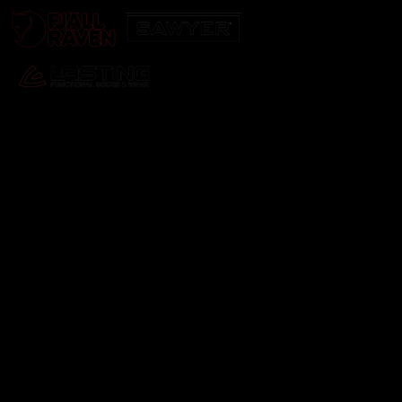
Odebírat newsletter
Vložte svůj e-mail a my vám budeme zasílat informace o
nových produktech na našem e-shopu.
E-mail
Vložením e-mailu souhlasíte s
podmínkami ochrany
osobních údajů