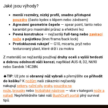
i
Jaké jsou výhody?
s
u
menší rozměry, nízký profil, snadno přístupné
pouzdro
(často kydex s klipem nebo závěsem)
Agresivní geometrie čepele
— spear point, tanto nebo
karambit pro maximální průraz a efektivní řez
Pevná konstrukce
— nejčastěji
full-tang nebo
zavírací
nože
s pojistkou
(liner/frame/back lock)
Protiskluzová rukojeť
— G10, micarta, pryž nebo
texturovaný plast, které drží i za mokra
Z materiálů se nejčastěji používají
druhy oceli s vyšší tvrdostí
a dobrou odolností vůči korozi
, například AUS-8, D2, N690
nebo Sandvik 14C28N.
🔥TIP:
Už jste si
obranný nůž
vybrali
a přemýšlíte
co přihodit
do košíku
? K
nožům
naši zákazníci nejčastěji
nakupují
sekery
,
ruční pily
,
praky
,
pouzdra na
nože
,
brousky
nebo
řezbářské nástroje
— více v kategorii
nože a
nářadí
.
Nepřehlédněte také náš
BushCraft portál
plný survival
tipů.
Z