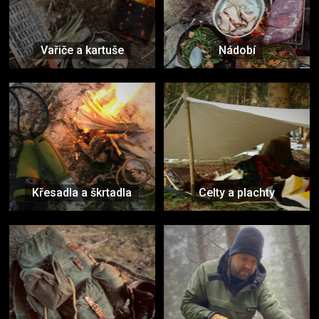
Vařiče a kartuše
Nádobí
Křesadla a škrtadla
Celty a plachty