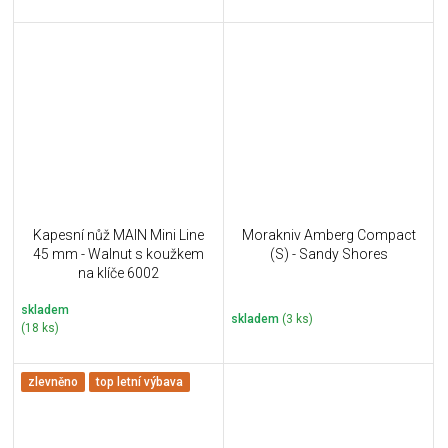
Kapesní nůž MAIN Mini Line
Morakniv Amberg Compact
45 mm - Walnut s koužkem
(S) - Sandy Shores
na klíče 6002
skladem
skladem
(3 ks)
(18 ks)
zlevněno
top letní výbava