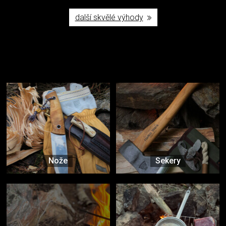
další skvělé výhody
Užijte si to v přírodě
Vybavení, na které spoléháte nejčastěji
Nože
Sekery