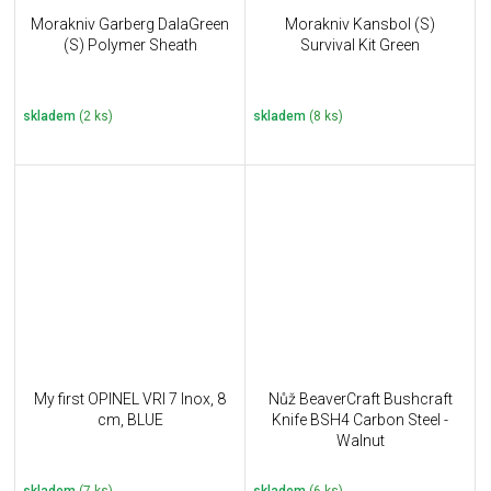
Morakniv Garberg DalaGreen
Morakniv Kansbol (S)
(S) Polymer Sheath
Survival Kit Green
skladem
(2 ks)
skladem
(8 ks)
My first OPINEL VRI 7 Inox, 8
Nůž BeaverCraft Bushcraft
cm, BLUE
Knife BSH4 Carbon Steel -
Walnut
skladem
(7 ks)
skladem
(6 ks)