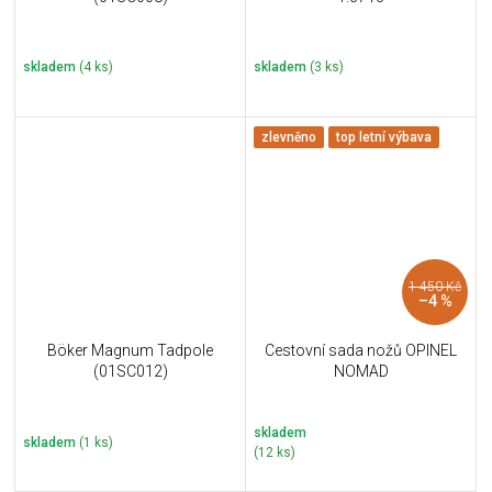
skladem
(4 ks)
skladem
(3 ks)
zlevněno
top letní výbava
1 450 Kč
–4 %
Böker Magnum Tadpole
Cestovní sada nožů OPINEL
(01SC012)
NOMAD
skladem
skladem
(1 ks)
(12 ks)