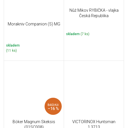
Nůž Mikov RYBIČKA - vlajka
Česká Republika
Morakniv Companion (S) MG
skladem
(7 ks)
skladem
(11 ks)
840 Kč
–16 %
Böker Magnum Skeksis
VICTORINOX Huntsman
(01SC008)
1.3713