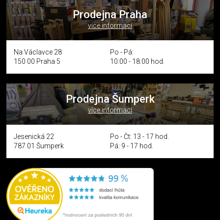
Prodejna Praha
více informací
Na Václavce 28
Po - Pá:
150 00 Praha 5
10:00 - 18:00 hod.
Prodejna Šumperk
více informací
Jesenická 22
Po - Čt: 13 - 17 hod.
787 01 Šumperk
Pá: 9 - 17 hod.