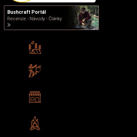
Bushcraft Portál
Recenze - Návody - Články
Rádi předáváme zkušenosti
Poradíme vám s výběrem
Zboží sami testujeme
U nás nekoupíte „zajíce v pytli“
2 kamenné prodejny
Navštivte nás v Praze a
Šumperku
Vlastní značka JuBö
Poctivá ruční výroba v ČR