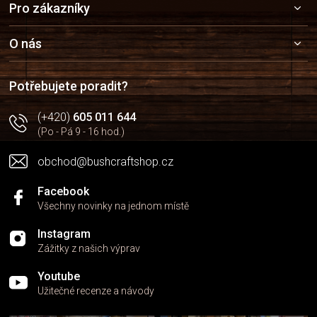
Pro zákazníky
á
p
a
O nás
t
í
Potřebujete poradit?
(+420)
605 011 644
(Po - Pá 9 - 16 hod.)
obchod@bushcraftshop.cz
Facebook
Všechny novinky na jednom místě
Instagram
Zážitky z našich výprav
Youtube
Užitečné recenze a návody