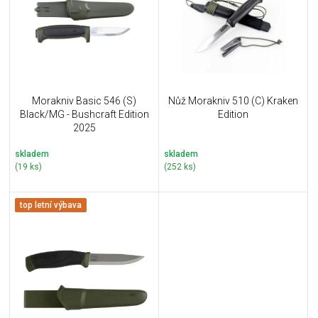
i
k
s
t
p
ů
r
o
d
u
Morakniv Basic 546 (S)
Nůž Morakniv 510 (C) Kraken
k
Black/MG - Bushcraft Edition
Edition
t
2025
ů
skladem
skladem
(19 ks)
(252 ks)
top letní výbava